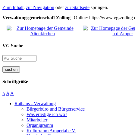
Zum Inhalt
,
zur Navigation
oder
zur Startseite
springen.
Verwaltungsgemeinschaft Zolling
| Online: https://www.vg-zolling.
VG Suche
suchen
Schriftgröße
A
A
A
Rathaus - Verwaltung
Bürgerbüro und Bürgerservice
Was erledige ich wo?
Mitarbeiter
Organigramm
Kulturraum Ampertal e.V.