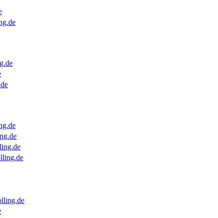
e
ng.de
g.de
e
.de
ng.de
ng.de
ling.de
lling.de
lling.de
e