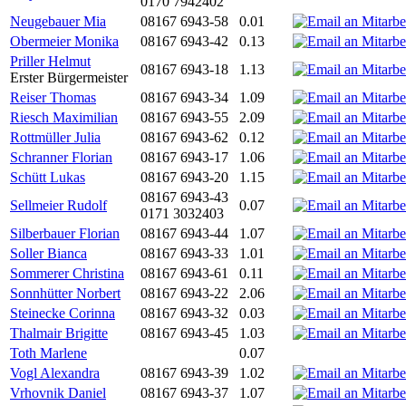
0170 7942402
Neugebauer Mia
08167 6943-58
0.01
Obermeier Monika
08167 6943-42
0.13
Priller Helmut
08167 6943-18
1.13
Erster Bürgermeister
Reiser Thomas
08167 6943-34
1.09
Riesch Maximilian
08167 6943-55
2.09
Rottmüller Julia
08167 6943-62
0.12
Schranner Florian
08167 6943-17
1.06
Schütt Lukas
08167 6943-20
1.15
08167 6943-43
Sellmeier Rudolf
0.07
0171 3032403
Silberbauer Florian
08167 6943-44
1.07
Soller Bianca
08167 6943-33
1.01
Sommerer Christina
08167 6943-61
0.11
Sonnhütter Norbert
08167 6943-22
2.06
Steinecke Corinna
08167 6943-32
0.03
Thalmair Brigitte
08167 6943-45
1.03
Toth Marlene
0.07
Vogl Alexandra
08167 6943-39
1.02
Vrhovnik Daniel
08167 6943-37
1.07