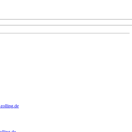
zolling.de
lling.de