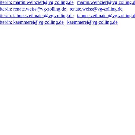
martin.weinzierl@vg-zolling.
renate.weiss@vg-zolling.de
tahnee.zeilmaier@vg-zolling.
kaemmerei@vg-zolling.de