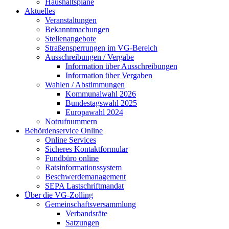
Haushaltspläne
Aktuelles
Veranstaltungen
Bekanntmachungen
Stellenangebote
Straßensperrungen im VG-Bereich
Ausschreibungen / Vergabe
Information über Ausschreibungen
Information über Vergaben
Wahlen / Abstimmungen
Kommunalwahl 2026
Bundestagswahl 2025
Europawahl 2024
Notrufnummern
Behördenservice Online
Online Services
Sicheres Kontaktformular
Fundbüro online
Ratsinformationssystem
Beschwerdemanagement
SEPA Lastschriftmandat
Über die VG-Zolling
Gemeinschaftsversammlung
Verbandsräte
Satzungen