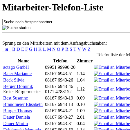
Mitarbeiter-Telefon-Liste
Sprung zu den Mitarbeitern mit dem Anfangsbuchstaben:
a
B
D
E
F
G
H
K
L
M
N
O
P
R
S
T
V
W
Z
Telefonliste der M
Name
Telefon
Zimmer
actago GmbH
09951 99990-20
Baier Marianne
08167 6943-51
1.14
Beck Silvia
08167 6943-26
1.04
Berger Dominik
08167 6943-46
1.12
Erster Bürgermeister
0171 4788152
Best Susanne
08167 6943-19
0.09
Brandmeier Elisabeth
08167 6943-13
0.10
Burger Thomas
08167 6943-21
1.09
Dauer Daniela
08167 6943-27
2.01
Dauer Martin
08167 6943-31
0.04
Eckebrecht Manuela
08167 6943-59
1.14