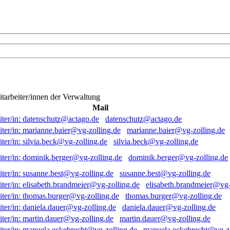
itarbeiter/innen der Verwaltung
Mail
datenschutz@actago.de
marianne.baier@vg-zolling.de
silvia.beck@vg-zolling.de
dominik.berger@vg-zolling.de
susanne.best@vg-zolling.de
elisabeth.brandmeier@vg-
thomas.burger@vg-zolling.de
daniela.dauer@vg-zolling.de
martin.dauer@vg-zolling.de
manuela.eckebrecht@vg-zo