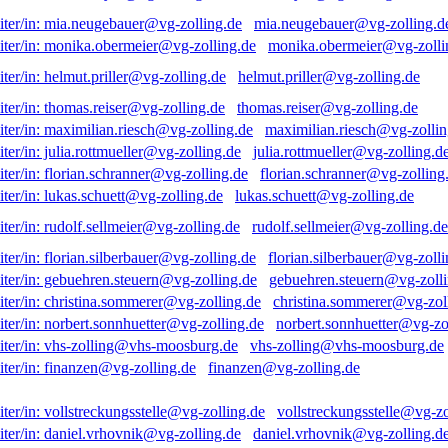
mia.neugebauer@vg-zolling.d
monika.obermeier@vg-zolli
helmut.priller@vg-zolling.de
thomas.reiser@vg-zolling.de
maximilian.riesch@vg-zollin
julia.rottmueller@vg-zolling.d
florian.schranner@vg-zolling
lukas.schuett@vg-zolling.de
rudolf.sellmeier@vg-zolling.de
florian.silberbauer@vg-zolli
gebuehren.steuern@vg-zolli
christina.sommerer@vg-zol
norbert.sonnhuetter@vg-zo
vhs-zolling@vhs-moosburg.de
finanzen@vg-zolling.de
vollstreckungsstelle@vg-zo
daniel.vrhovnik@vg-zolling.d