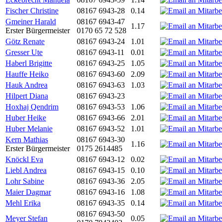
Fischer Christine
08167 6943-28
0.14
Gmeiner Harald
08167 6943-47
1.17
Erster Bürgermeister
0170 65 72 528
Götz Renate
08167 6943-24
1.01
Gresser Ute
08167 6943-11
0.01
Haberl Brigitte
08167 6943-25
1.05
Hauffe Heiko
08167 6943-60
2.09
Hauk Andrea
08167 6943-63
1.03
Hilpert Diana
08167 6943-23
Hoxhaj Qendrim
08167 6943-53
1.06
Huber Heike
08167 6943-66
2.01
Huber Melanie
08167 6943-52
1.01
Kern Mathias
08167 6943-30
1.16
Erster Bürgermeister
0175 2614485
Knöckl Eva
08167 6943-12
0.02
Liebl Andrea
08167 6943-15
0.10
Lohr Sabine
08167 6943-36
2.05
Maier Dagmar
08167 6943-16
1.08
Mehl Erika
08167 6943-35
0.14
08167 6943-50
Meyer Stefan
0.05