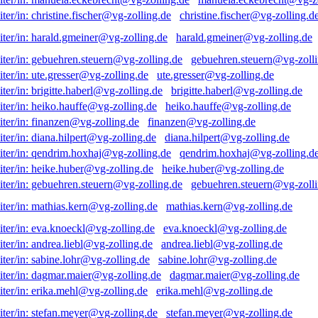
christine.fischer@vg-zolling.d
harald.gmeiner@vg-zolling.de
gebuehren.steuern@vg-zolli
ute.gresser@vg-zolling.de
brigitte.haberl@vg-zolling.de
heiko.hauffe@vg-zolling.de
finanzen@vg-zolling.de
diana.hilpert@vg-zolling.de
qendrim.hoxhaj@vg-zolling.d
heike.huber@vg-zolling.de
gebuehren.steuern@vg-zolli
mathias.kern@vg-zolling.de
eva.knoeckl@vg-zolling.de
andrea.liebl@vg-zolling.de
sabine.lohr@vg-zolling.de
dagmar.maier@vg-zolling.de
erika.mehl@vg-zolling.de
stefan.meyer@vg-zolling.de