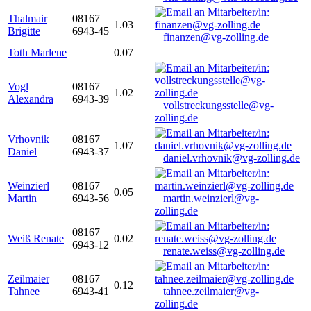
Thalmair
08167
1.03
Brigitte
6943-45
finanzen@vg-zolling.de
Toth Marlene
0.07
Vogl
08167
1.02
Alexandra
6943-39
vollstreckungsstelle@vg-
zolling.de
Vrhovnik
08167
1.07
Daniel
6943-37
daniel.vrhovnik@vg-zolling.de
Weinzierl
08167
0.05
Martin
6943-56
martin.weinzierl@vg-
zolling.de
08167
Weiß Renate
0.02
6943-12
renate.weiss@vg-zolling.de
Zeilmaier
08167
0.12
Tahnee
6943-41
tahnee.zeilmaier@vg-
zolling.de