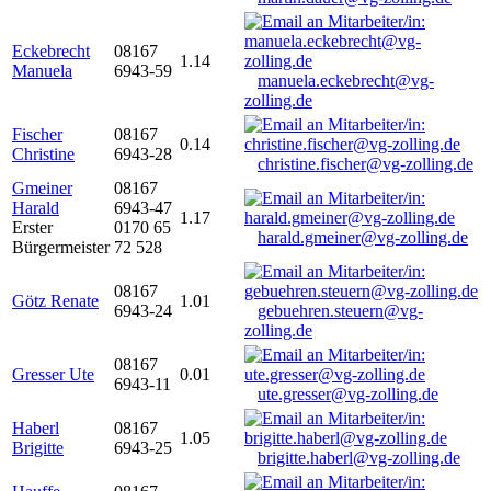
Eckebrecht
08167
1.14
Manuela
6943-59
manuela.eckebrecht@vg-
zolling.de
Fischer
08167
0.14
Christine
6943-28
christine.fischer@vg-zolling.de
Gmeiner
08167
Harald
6943-47
1.17
Erster
0170 65
harald.gmeiner@vg-zolling.de
Bürgermeister
72 528
08167
Götz Renate
1.01
6943-24
gebuehren.steuern@vg-
zolling.de
08167
Gresser Ute
0.01
6943-11
ute.gresser@vg-zolling.de
Haberl
08167
1.05
Brigitte
6943-25
brigitte.haberl@vg-zolling.de