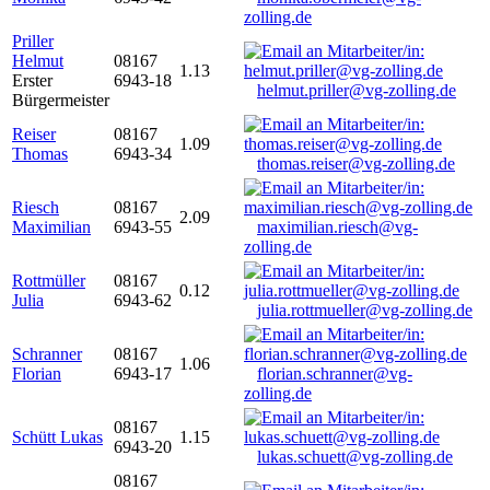
zolling.de
Priller
Helmut
08167
1.13
Erster
6943-18
helmut.priller@vg-zolling.de
Bürgermeister
Reiser
08167
1.09
Thomas
6943-34
thomas.reiser@vg-zolling.de
Riesch
08167
2.09
Maximilian
6943-55
maximilian.riesch@vg-
zolling.de
Rottmüller
08167
0.12
Julia
6943-62
julia.rottmueller@vg-zolling.de
Schranner
08167
1.06
Florian
6943-17
florian.schranner@vg-
zolling.de
08167
Schütt Lukas
1.15
6943-20
lukas.schuett@vg-zolling.de
08167