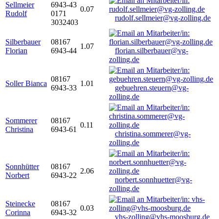
Sellmeier
6943-43
0.07
Rudolf
0171
rudolf.sellmeier@vg-zolling.de
3032403
Silberbauer
08167
1.07
Florian
6943-44
florian.silberbauer@vg-
zolling.de
08167
Soller Bianca
1.01
6943-33
gebuehren.steuern@vg-
zolling.de
Sommerer
08167
0.11
Christina
6943-61
christina.sommerer@vg-
zolling.de
Sonnhütter
08167
2.06
Norbert
6943-22
norbert.sonnhuetter@vg-
zolling.de
Steinecke
08167
0.03
Corinna
6943-32
vhs-zolling@vhs-moosburg.de