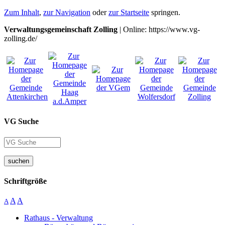
Zum Inhalt
,
zur Navigation
oder
zur Startseite
springen.
Verwaltungsgemeinschaft Zolling
| Online: https://www.vg-
zolling.de/
VG Suche
suchen
Schriftgröße
A
A
A
Rathaus - Verwaltung