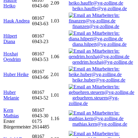
Hauffe
08167
2.09
Heiko
6943-60
heiko.hauffe@vg-zolling.de
08167
Hauk Andrea
1.03
6943-63
finanzen@vg-zolling.de
Hilpert
08167
Diana
6943-23
diana.hilpert@vg-zolling.de
Hoxhaj
08167
1.06
Qendrim
6943-53
qendrim.hoxhaj@vg-zolling.de
08167
Huber Heike
2.01
6943-66
heike.huber@vg-zolling.de
Huber
08167
1.01
Melanie
6943-52
gebuehren.steuern@vg-
zolling.de
Kern
08167
Mathias
6943-30
1.16
Erster
0175
mathias.kern@vg-zolling.de
Bürgermeister
2614485
08167