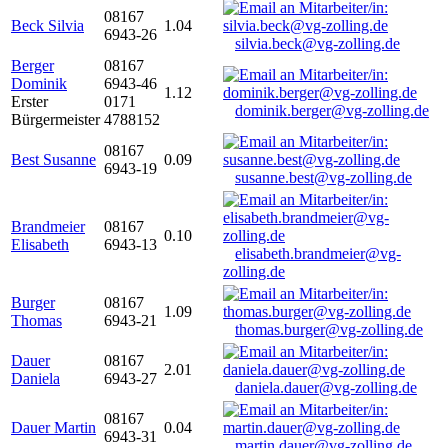
08167
Beck Silvia
1.04
6943-26
silvia.beck@vg-zolling.de
Berger
08167
Dominik
6943-46
1.12
Erster
0171
dominik.berger@vg-zolling.de
Bürgermeister
4788152
08167
Best Susanne
0.09
6943-19
susanne.best@vg-zolling.de
Brandmeier
08167
0.10
Elisabeth
6943-13
elisabeth.brandmeier@vg-
zolling.de
Burger
08167
1.09
Thomas
6943-21
thomas.burger@vg-zolling.de
Dauer
08167
2.01
Daniela
6943-27
daniela.dauer@vg-zolling.de
08167
Dauer Martin
0.04
6943-31
martin.dauer@vg-zolling.de