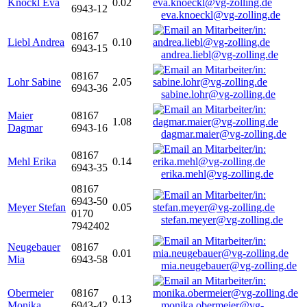
Knöckl Eva
0.02
6943-12
eva.knoeckl@vg-zolling.de
08167
Liebl Andrea
0.10
6943-15
andrea.liebl@vg-zolling.de
08167
Lohr Sabine
2.05
6943-36
sabine.lohr@vg-zolling.de
Maier
08167
1.08
Dagmar
6943-16
dagmar.maier@vg-zolling.de
08167
Mehl Erika
0.14
6943-35
erika.mehl@vg-zolling.de
08167
6943-50
Meyer Stefan
0.05
0170
stefan.meyer@vg-zolling.de
7942402
Neugebauer
08167
0.01
Mia
6943-58
mia.neugebauer@vg-zolling.de
Obermeier
08167
0.13
Monika
6943-42
monika.obermeier@vg-