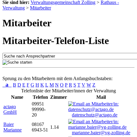
Sie sind hier:
Verwaltungsgemeinschaft Zolling
>
Rathaus -
Verwaltung
>
Mitarbeiter
Mitarbeiter
Mitarbeiter-Telefon-Liste
Sprung zu den Mitarbeitern mit dem Anfangsbuchstaben:
a
B
D
E
F
G
H
K
L
M
N
O
P
R
S
T
V
W
Z
Telefonliste der Mitarbeiter/innen der Verwaltung
Name
Telefon
Zimmer
Mail
09951
actago
99990-
GmbH
20
datenschutz@actago.de
Baier
08167
1.14
Marianne
6943-51
marianne.baier@vg-zolling.de