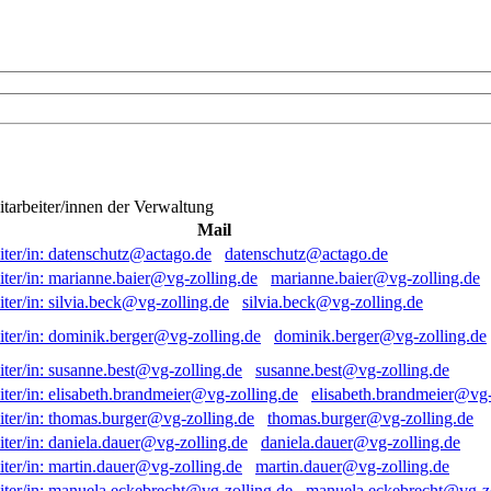
itarbeiter/innen der Verwaltung
Mail
datenschutz@actago.de
marianne.baier@vg-zolling.de
silvia.beck@vg-zolling.de
dominik.berger@vg-zolling.de
susanne.best@vg-zolling.de
elisabeth.brandmeier@vg-
thomas.burger@vg-zolling.de
daniela.dauer@vg-zolling.de
martin.dauer@vg-zolling.de
manuela.eckebrecht@vg-zo