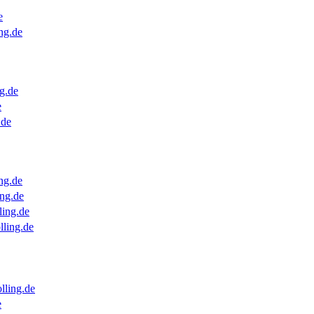
e
ng.de
g.de
e
.de
ng.de
ng.de
ling.de
lling.de
lling.de
e