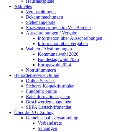
Haushaltspläne
Aktuelles
Veranstaltungen
Bekanntmachungen
Stellenangebote
Straßensperrungen im VG-Bereich
Ausschreibungen / Vergabe
Information über Ausschreibungen
Information über Vergaben
Wahlen / Abstimmungen
Kommunalwahl 2026
Bundestagswahl 2025
Europawahl 2024
Notrufnummern
Behördenservice Online
Online Services
Sicheres Kontaktformular
Fundbüro online
Ratsinformationssystem
Beschwerdemanagement
SEPA Lastschriftmandat
Über die VG-Zolling
Gemeinschaftsversammlung
Verbandsräte
Satzungen