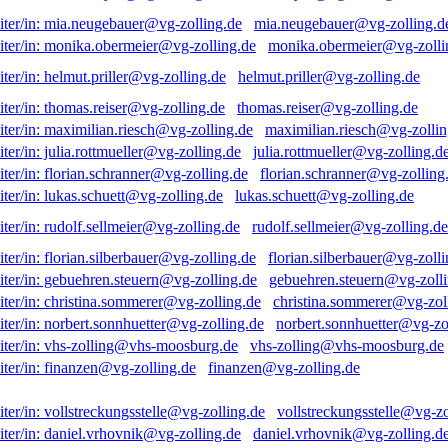
mia.neugebauer@vg-zolling.d
monika.obermeier@vg-zolli
helmut.priller@vg-zolling.de
thomas.reiser@vg-zolling.de
maximilian.riesch@vg-zollin
julia.rottmueller@vg-zolling.d
florian.schranner@vg-zolling
lukas.schuett@vg-zolling.de
rudolf.sellmeier@vg-zolling.de
florian.silberbauer@vg-zolli
gebuehren.steuern@vg-zolli
christina.sommerer@vg-zol
norbert.sonnhuetter@vg-zo
vhs-zolling@vhs-moosburg.de
finanzen@vg-zolling.de
vollstreckungsstelle@vg-zo
daniel.vrhovnik@vg-zolling.d