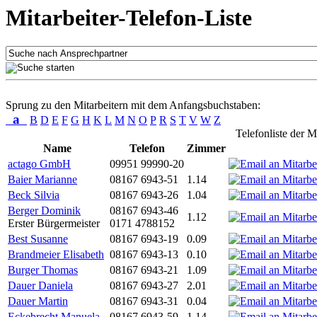
Mitarbeiter-Telefon-Liste
Sprung zu den Mitarbeitern mit dem Anfangsbuchstaben:
a
B
D
E
F
G
H
K
L
M
N
O
P
R
S
T
V
W
Z
Telefonliste der M
Name
Telefon
Zimmer
actago GmbH
09951 99990-20
Baier Marianne
08167 6943-51
1.14
Beck Silvia
08167 6943-26
1.04
Berger Dominik
08167 6943-46
1.12
Erster Bürgermeister
0171 4788152
Best Susanne
08167 6943-19
0.09
Brandmeier Elisabeth
08167 6943-13
0.10
Burger Thomas
08167 6943-21
1.09
Dauer Daniela
08167 6943-27
2.01
Dauer Martin
08167 6943-31
0.04
Eckebrecht Manuela
08167 6943-59
1.14