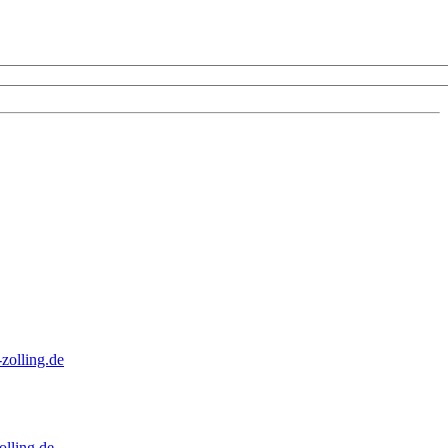
zolling.de
lling.de