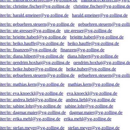
christine.fischer@vg-zolling.d
harald.gmeiner@vg-zolling.de
gebuehren.steuern@vg-zolli
ute.gresser@vg-zolling.de
brigitte.haberl@vg-zolling.de
heiko.hauffe@vg-zolling.de
finanzen@vg-zolling.de
diana.hilpert@vg-zolling.de
qendrim.hoxhaj@vg-zolling.d
heike.huber@vg-zolling.de
gebuehren.steuern@vg-zolli
mathias.kern@vg-zolling.de
eva.knoeckl@vg-zolling.de
andrea.liebl@vg-zolling.de
sabine.lohr@vg-zolling.de
dagmar.maier@vg-zolling.de
erika.mehl@vg-zolling.de
stefan.meyer@vg-zolling.de