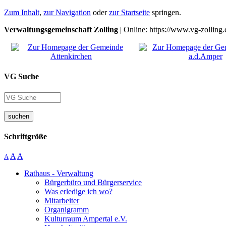
Zum Inhalt
,
zur Navigation
oder
zur Startseite
springen.
Verwaltungsgemeinschaft Zolling
| Online: https://www.vg-zolling.
VG Suche
suchen
Schriftgröße
A
A
A
Rathaus - Verwaltung
Bürgerbüro und Bürgerservice
Was erledige ich wo?
Mitarbeiter
Organigramm
Kulturraum Ampertal e.V.