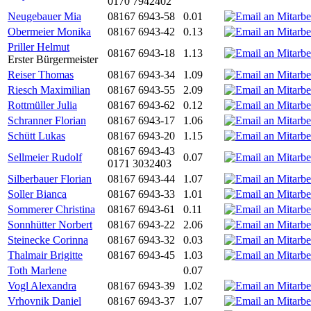
0170 7942402
Neugebauer Mia
08167 6943-58
0.01
Obermeier Monika
08167 6943-42
0.13
Priller Helmut
08167 6943-18
1.13
Erster Bürgermeister
Reiser Thomas
08167 6943-34
1.09
Riesch Maximilian
08167 6943-55
2.09
Rottmüller Julia
08167 6943-62
0.12
Schranner Florian
08167 6943-17
1.06
Schütt Lukas
08167 6943-20
1.15
08167 6943-43
Sellmeier Rudolf
0.07
0171 3032403
Silberbauer Florian
08167 6943-44
1.07
Soller Bianca
08167 6943-33
1.01
Sommerer Christina
08167 6943-61
0.11
Sonnhütter Norbert
08167 6943-22
2.06
Steinecke Corinna
08167 6943-32
0.03
Thalmair Brigitte
08167 6943-45
1.03
Toth Marlene
0.07
Vogl Alexandra
08167 6943-39
1.02
Vrhovnik Daniel
08167 6943-37
1.07