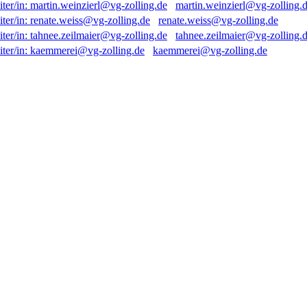
martin.weinzierl@vg-zolling.
renate.weiss@vg-zolling.de
tahnee.zeilmaier@vg-zolling.
kaemmerei@vg-zolling.de