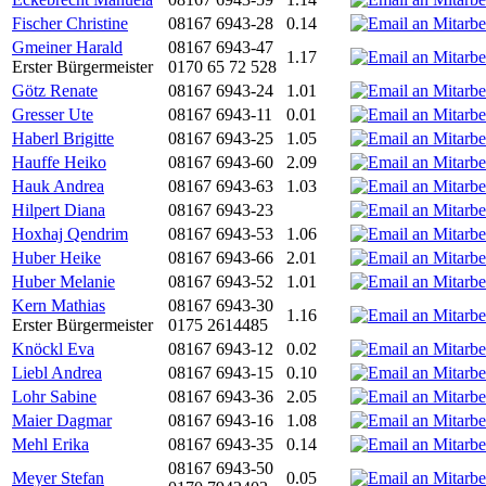
Fischer Christine
08167 6943-28
0.14
Gmeiner Harald
08167 6943-47
1.17
Erster Bürgermeister
0170 65 72 528
Götz Renate
08167 6943-24
1.01
Gresser Ute
08167 6943-11
0.01
Haberl Brigitte
08167 6943-25
1.05
Hauffe Heiko
08167 6943-60
2.09
Hauk Andrea
08167 6943-63
1.03
Hilpert Diana
08167 6943-23
Hoxhaj Qendrim
08167 6943-53
1.06
Huber Heike
08167 6943-66
2.01
Huber Melanie
08167 6943-52
1.01
Kern Mathias
08167 6943-30
1.16
Erster Bürgermeister
0175 2614485
Knöckl Eva
08167 6943-12
0.02
Liebl Andrea
08167 6943-15
0.10
Lohr Sabine
08167 6943-36
2.05
Maier Dagmar
08167 6943-16
1.08
Mehl Erika
08167 6943-35
0.14
08167 6943-50
Meyer Stefan
0.05