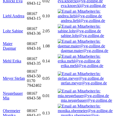
Knöckl Eva
0.02
6943-12
eva.knoeckl@vg-zolling.de
08167
Liebl Andrea
0.10
6943-15
andrea.liebl@vg-zolling.de
08167
Lohr Sabine
2.05
6943-36
sabine.lohr@vg-zolling.de
Maier
08167
1.08
Dagmar
6943-16
dagmar.maier@vg-zolling.de
08167
Mehl Erika
0.14
6943-35
erika.mehl@vg-zolling.de
08167
6943-50
Meyer Stefan
0.05
0170
stefan.meyer@vg-zolling.de
7942402
Neugebauer
08167
0.01
Mia
6943-58
mia.neugebauer@vg-zolling.de
Obermeier
08167
0.13
Monika
6943-42
monika.obermeier@vg-