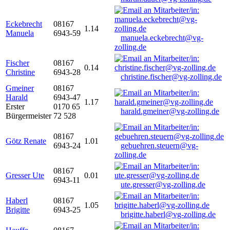
Eckebrecht
08167
1.14
Manuela
6943-59
manuela.eckebrecht@vg-
zolling.de
Fischer
08167
0.14
Christine
6943-28
christine.fischer@vg-zolling.de
Gmeiner
08167
Harald
6943-47
1.17
Erster
0170 65
harald.gmeiner@vg-zolling.de
Bürgermeister
72 528
08167
Götz Renate
1.01
6943-24
gebuehren.steuern@vg-
zolling.de
08167
Gresser Ute
0.01
6943-11
ute.gresser@vg-zolling.de
Haberl
08167
1.05
Brigitte
6943-25
brigitte.haberl@vg-zolling.de