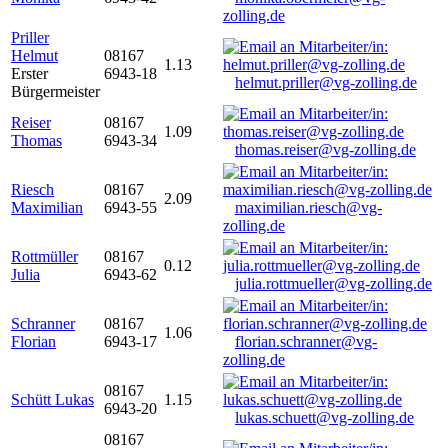
zolling.de
Priller
Helmut
08167
1.13
Erster
6943-18
helmut.priller@vg-zolling.de
Bürgermeister
Reiser
08167
1.09
Thomas
6943-34
thomas.reiser@vg-zolling.de
Riesch
08167
2.09
Maximilian
6943-55
maximilian.riesch@vg-
zolling.de
Rottmüller
08167
0.12
Julia
6943-62
julia.rottmueller@vg-zolling.de
Schranner
08167
1.06
Florian
6943-17
florian.schranner@vg-
zolling.de
08167
Schütt Lukas
1.15
6943-20
lukas.schuett@vg-zolling.de
08167