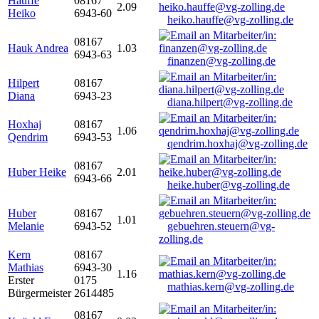
Hauffe
08167
2.09
Heiko
6943-60
heiko.hauffe@vg-zolling.de
08167
Hauk Andrea
1.03
6943-63
finanzen@vg-zolling.de
Hilpert
08167
Diana
6943-23
diana.hilpert@vg-zolling.de
Hoxhaj
08167
1.06
Qendrim
6943-53
qendrim.hoxhaj@vg-zolling.de
08167
Huber Heike
2.01
6943-66
heike.huber@vg-zolling.de
Huber
08167
1.01
Melanie
6943-52
gebuehren.steuern@vg-
zolling.de
Kern
08167
Mathias
6943-30
1.16
Erster
0175
mathias.kern@vg-zolling.de
Bürgermeister
2614485
08167