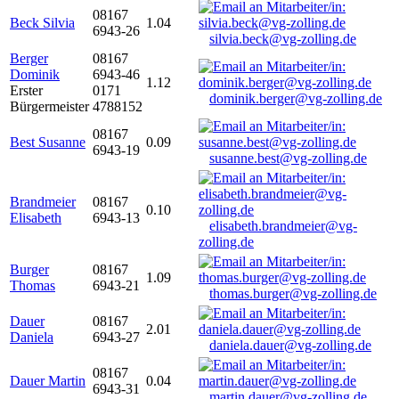
08167
Beck Silvia
1.04
6943-26
silvia.beck@vg-zolling.de
Berger
08167
Dominik
6943-46
1.12
Erster
0171
dominik.berger@vg-zolling.de
Bürgermeister
4788152
08167
Best Susanne
0.09
6943-19
susanne.best@vg-zolling.de
Brandmeier
08167
0.10
Elisabeth
6943-13
elisabeth.brandmeier@vg-
zolling.de
Burger
08167
1.09
Thomas
6943-21
thomas.burger@vg-zolling.de
Dauer
08167
2.01
Daniela
6943-27
daniela.dauer@vg-zolling.de
08167
Dauer Martin
0.04
6943-31
martin.dauer@vg-zolling.de