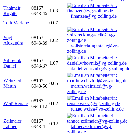
Thalmair
08167
1.03
Brigitte
6943-45
finanzen@vg-zolling.de
Toth Marlene
0.07
Vogl
08167
1.02
Alexandra
6943-39
vollstreckungsstelle@vg-
zolling.de
Vrhovnik
08167
1.07
Daniel
6943-37
daniel.vrhovnik@vg-zolling.de
Weinzierl
08167
0.05
Martin
6943-56
martin.weinzierl@vg-
zolling.de
08167
Weiß Renate
0.02
6943-12
renate.weiss@vg-zolling.de
Zeilmaier
08167
0.12
Tahnee
6943-41
tahnee.zeilmaier@vg-
zolling.de