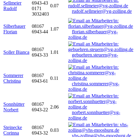
Sellmeier
6943-43
0.07
Rudolf
0171
rudolf.sellmeier@vg-zolling.de
3032403
Silberbauer
08167
1.07
Florian
6943-44
florian.silberbauer@vg-
zolling.de
08167
Soller Bianca
1.01
6943-33
gebuehren.steuern@vg-
zolling.de
Sommerer
08167
0.11
Christina
6943-61
christina.sommerer@vg-
zolling.de
Sonnhütter
08167
2.06
Norbert
6943-22
norbert.sonnhuetter@vg-
zolling.de
Steinecke
08167
0.03
Corinna
6943-32
vhs-zolling@vhs-moosburg.de