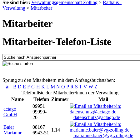
Sie sind hier:
Verwaltungsgemeinschaft Zolling
>
Rathaus -
Verwaltung
>
Mitarbeiter
Mitarbeiter
Mitarbeiter-Telefon-Liste
Sprung zu den Mitarbeitern mit dem Anfangsbuchstaben:
a
B
D
E
F
G
H
K
L
M
N
O
P
R
S
T
V
W
Z
Telefonliste der Mitarbeiter/innen der Verwaltung
Name
Telefon
Zimmer
Mail
09951
actago
99990-
GmbH
20
datenschutz@actago.de
Baier
08167
1.14
Marianne
6943-51
marianne.baier@vg-zolling.de