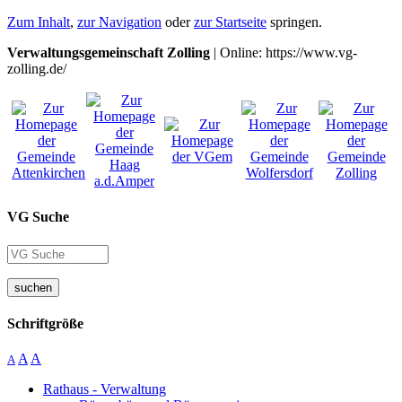
Zum Inhalt
,
zur Navigation
oder
zur Startseite
springen.
Verwaltungsgemeinschaft Zolling
| Online: https://www.vg-
zolling.de/
VG Suche
suchen
Schriftgröße
A
A
A
Rathaus - Verwaltung