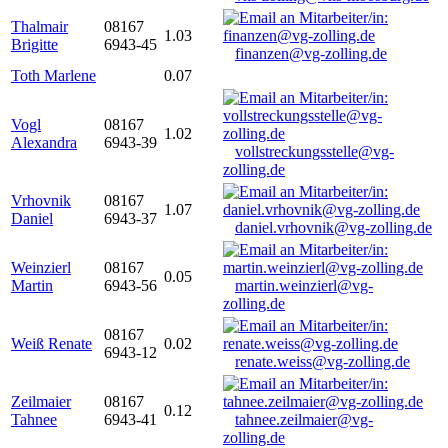
Thalmair
08167
1.03
Brigitte
6943-45
finanzen@vg-zolling.de
Toth Marlene
0.07
Vogl
08167
1.02
Alexandra
6943-39
vollstreckungsstelle@vg-
zolling.de
Vrhovnik
08167
1.07
Daniel
6943-37
daniel.vrhovnik@vg-zolling.de
Weinzierl
08167
0.05
Martin
6943-56
martin.weinzierl@vg-
zolling.de
08167
Weiß Renate
0.02
6943-12
renate.weiss@vg-zolling.de
Zeilmaier
08167
0.12
Tahnee
6943-41
tahnee.zeilmaier@vg-
zolling.de