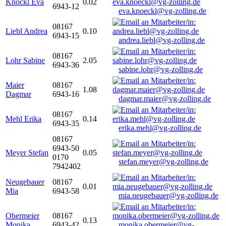
Knöckl Eva
0.02
6943-12
eva.knoeckl@vg-zolling.de
08167
Liebl Andrea
0.10
6943-15
andrea.liebl@vg-zolling.de
08167
Lohr Sabine
2.05
6943-36
sabine.lohr@vg-zolling.de
Maier
08167
1.08
Dagmar
6943-16
dagmar.maier@vg-zolling.de
08167
Mehl Erika
0.14
6943-35
erika.mehl@vg-zolling.de
08167
6943-50
Meyer Stefan
0.05
0170
stefan.meyer@vg-zolling.de
7942402
Neugebauer
08167
0.01
Mia
6943-58
mia.neugebauer@vg-zolling.de
Obermeier
08167
0.13
Monika
6943-42
monika.obermeier@vg-