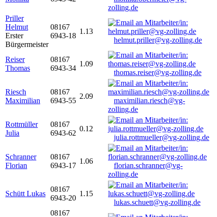
zolling.de
Priller
Helmut
08167
1.13
Erster
6943-18
helmut.priller@vg-zolling.de
Bürgermeister
Reiser
08167
1.09
Thomas
6943-34
thomas.reiser@vg-zolling.de
Riesch
08167
2.09
Maximilian
6943-55
maximilian.riesch@vg-
zolling.de
Rottmüller
08167
0.12
Julia
6943-62
julia.rottmueller@vg-zolling.de
Schranner
08167
1.06
Florian
6943-17
florian.schranner@vg-
zolling.de
08167
Schütt Lukas
1.15
6943-20
lukas.schuett@vg-zolling.de
08167