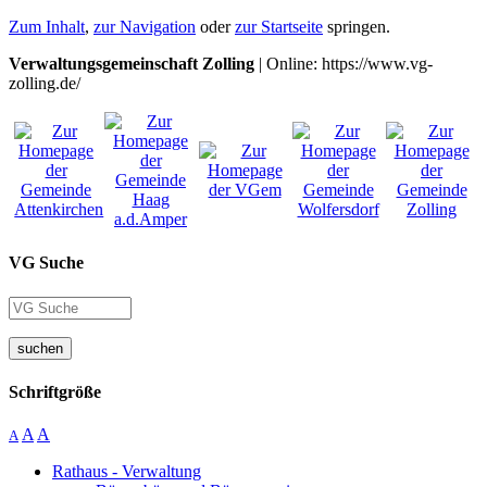
Zum Inhalt
,
zur Navigation
oder
zur Startseite
springen.
Verwaltungsgemeinschaft Zolling
| Online: https://www.vg-
zolling.de/
VG Suche
suchen
Schriftgröße
A
A
A
Rathaus - Verwaltung