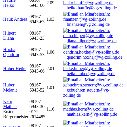
Hauffe
08167
2.09
Heiko
6943-60
heiko.hauffe@vg-zolling.de
08167
Hauk Andrea
1.03
6943-63
finanzen@vg-zolling.de
Hilpert
08167
Diana
6943-23
diana.hilpert@vg-zolling.de
Hoxhaj
08167
1.06
Qendrim
6943-53
qendrim.hoxhaj@vg-zolling.de
08167
Huber Heike
2.01
6943-66
heike.huber@vg-zolling.de
Huber
08167
1.01
Melanie
6943-52
gebuehren.steuern@vg-
zolling.de
Kern
08167
Mathias
6943-30
1.16
Erster
0175
mathias.kern@vg-zolling.de
Bürgermeister
2614485
08167