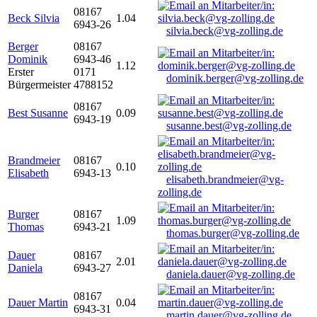
08167
Beck Silvia
1.04
6943-26
silvia.beck@vg-zolling.de
Berger
08167
Dominik
6943-46
1.12
Erster
0171
dominik.berger@vg-zolling.de
Bürgermeister
4788152
08167
Best Susanne
0.09
6943-19
susanne.best@vg-zolling.de
Brandmeier
08167
0.10
Elisabeth
6943-13
elisabeth.brandmeier@vg-
zolling.de
Burger
08167
1.09
Thomas
6943-21
thomas.burger@vg-zolling.de
Dauer
08167
2.01
Daniela
6943-27
daniela.dauer@vg-zolling.de
08167
Dauer Martin
0.04
6943-31
martin.dauer@vg-zolling.de