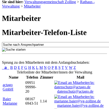
Sie sind hier:
Verwaltungsgemeinschaft Zolling
>
Rathaus -
Verwaltung
>
Mitarbeiter
Mitarbeiter
Mitarbeiter-Telefon-Liste
Sprung zu den Mitarbeitern mit dem Anfangsbuchstaben:
a
B
D
E
F
G
H
K
L
M
N
O
P
R
S
T
V
W
Z
Telefonliste der Mitarbeiter/innen der Verwaltung
Name
Telefon
Zimmer
Mail
09951
actago
99990-
GmbH
20
datenschutz@actago.de
Baier
08167
1.14
Marianne
6943-51
marianne.baier@vg-zolling.de