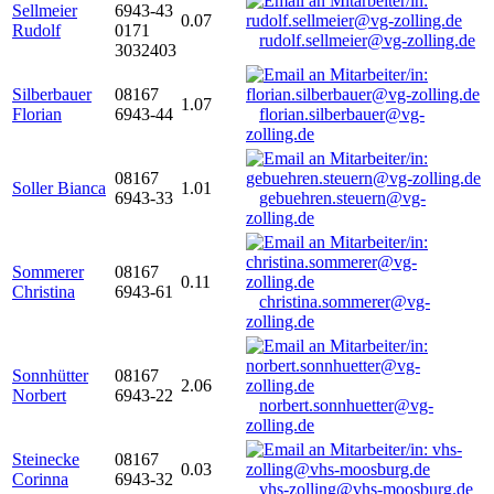
Sellmeier
6943-43
0.07
Rudolf
0171
rudolf.sellmeier@vg-zolling.de
3032403
Silberbauer
08167
1.07
Florian
6943-44
florian.silberbauer@vg-
zolling.de
08167
Soller Bianca
1.01
6943-33
gebuehren.steuern@vg-
zolling.de
Sommerer
08167
0.11
Christina
6943-61
christina.sommerer@vg-
zolling.de
Sonnhütter
08167
2.06
Norbert
6943-22
norbert.sonnhuetter@vg-
zolling.de
Steinecke
08167
0.03
Corinna
6943-32
vhs-zolling@vhs-moosburg.de