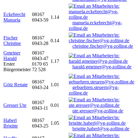
Eckebrecht
08167
1.14
Manuela
6943-59
manuela.eckebrecht@vg-
zolling.de
Fischer
08167
0.14
Christine
6943-28
christine.fischer@vg-zolling.de
Gmeiner
08167
Harald
6943-47
1.17
Erster
0170 65
harald.gmeiner@vg-zolling.de
Bürgermeister
72 528
08167
Götz Renate
1.01
6943-24
gebuehren.steuern@vg-
zolling.de
08167
Gresser Ute
0.01
6943-11
ute.gresser@vg-zolling.de
Haberl
08167
1.05
Brigitte
6943-25
brigitte.haberl@vg-zolling.de