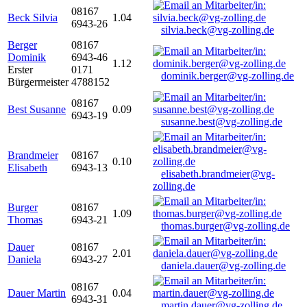
08167
Beck Silvia
1.04
6943-26
silvia.beck@vg-zolling.de
Berger
08167
Dominik
6943-46
1.12
Erster
0171
dominik.berger@vg-zolling.de
Bürgermeister
4788152
08167
Best Susanne
0.09
6943-19
susanne.best@vg-zolling.de
Brandmeier
08167
0.10
Elisabeth
6943-13
elisabeth.brandmeier@vg-
zolling.de
Burger
08167
1.09
Thomas
6943-21
thomas.burger@vg-zolling.de
Dauer
08167
2.01
Daniela
6943-27
daniela.dauer@vg-zolling.de
08167
Dauer Martin
0.04
6943-31
martin.dauer@vg-zolling.de