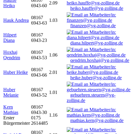
Hauffe
08167
2.09
Heiko
6943-60
heiko.hauffe@vg-zolling.de
08167
Hauk Andrea
1.03
6943-63
finanzen@vg-zolling.de
Hilpert
08167
Diana
6943-23
diana.hilpert@vg-zolling.de
Hoxhaj
08167
1.06
Qendrim
6943-53
qendrim.hoxhaj@vg-zolling.de
08167
Huber Heike
2.01
6943-66
heike.huber@vg-zolling.de
Huber
08167
1.01
Melanie
6943-52
gebuehren.steuern@vg-
zolling.de
Kern
08167
Mathias
6943-30
1.16
Erster
0175
mathias.kern@vg-zolling.de
Bürgermeister
2614485
08167