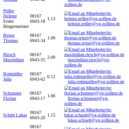
zolling.de
Priller
Helmut
08167
1.13
Erster
6943-18
helmut.priller@vg-zolling.de
Bürgermeister
Reiser
08167
1.09
Thomas
6943-34
thomas.reiser@vg-zolling.de
Riesch
08167
2.09
Maximilian
6943-55
maximilian.riesch@vg-
zolling.de
Rottmüller
08167
0.12
Julia
6943-62
julia.rottmueller@vg-zolling.de
Schranner
08167
1.06
Florian
6943-17
florian.schranner@vg-
zolling.de
08167
Schütt Lukas
1.15
6943-20
lukas.schuett@vg-zolling.de
08167