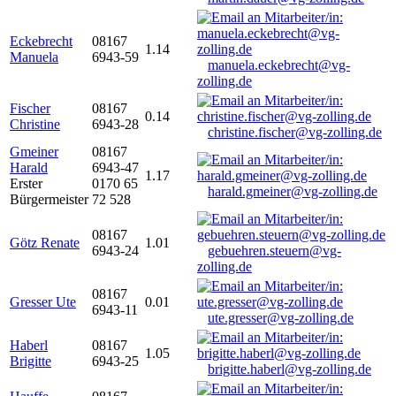
Eckebrecht
08167
1.14
Manuela
6943-59
manuela.eckebrecht@vg-
zolling.de
Fischer
08167
0.14
Christine
6943-28
christine.fischer@vg-zolling.de
Gmeiner
08167
Harald
6943-47
1.17
Erster
0170 65
harald.gmeiner@vg-zolling.de
Bürgermeister
72 528
08167
Götz Renate
1.01
6943-24
gebuehren.steuern@vg-
zolling.de
08167
Gresser Ute
0.01
6943-11
ute.gresser@vg-zolling.de
Haberl
08167
1.05
Brigitte
6943-25
brigitte.haberl@vg-zolling.de