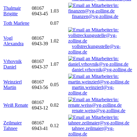
Thalmair
08167
1.03
Brigitte
6943-45
finanzen@vg-zolling.de
Toth Marlene
0.07
Vogl
08167
1.02
Alexandra
6943-39
vollstreckungsstelle@vg-
zolling.de
Vrhovnik
08167
1.07
Daniel
6943-37
daniel.vrhovnik@vg-zolling.de
Weinzierl
08167
0.05
Martin
6943-56
martin.weinzierl@vg-
zolling.de
08167
Weiß Renate
0.02
6943-12
renate.weiss@vg-zolling.de
Zeilmaier
08167
0.12
Tahnee
6943-41
tahnee.zeilmaier@vg-
zolling.de