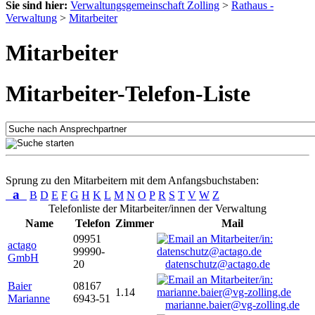
Sie sind hier:
Verwaltungsgemeinschaft Zolling
>
Rathaus -
Verwaltung
>
Mitarbeiter
Mitarbeiter
Mitarbeiter-Telefon-Liste
Sprung zu den Mitarbeitern mit dem Anfangsbuchstaben:
a
B
D
E
F
G
H
K
L
M
N
O
P
R
S
T
V
W
Z
Telefonliste der Mitarbeiter/innen der Verwaltung
Name
Telefon
Zimmer
Mail
09951
actago
99990-
GmbH
20
datenschutz@actago.de
Baier
08167
1.14
Marianne
6943-51
marianne.baier@vg-zolling.de