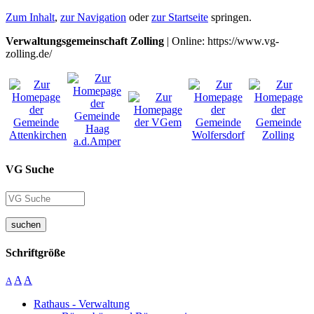
Zum Inhalt
,
zur Navigation
oder
zur Startseite
springen.
Verwaltungsgemeinschaft Zolling
| Online: https://www.vg-
zolling.de/
VG Suche
suchen
Schriftgröße
A
A
A
Rathaus - Verwaltung