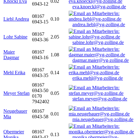
Knöckl Eva
0.02
6943-12
eva.knoeckl@vg-zolling.de
08167
Liebl Andrea
0.10
6943-15
andrea.liebl@vg-zolling.de
08167
Lohr Sabine
2.05
6943-36
sabine.lohr@vg-zolling.de
Maier
08167
1.08
Dagmar
6943-16
dagmar.maier@vg-zolling.de
08167
Mehl Erika
0.14
6943-35
erika.mehl@vg-zolling.de
08167
6943-50
Meyer Stefan
0.05
0170
stefan.meyer@vg-zolling.de
7942402
Neugebauer
08167
0.01
Mia
6943-58
mia.neugebauer@vg-zolling.de
Obermeier
08167
0.13
Monika
6943-42
monika.obermeier@vg-