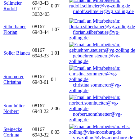
Sellmeier
6943-43
0.07
Rudolf
0171
rudolf.sellmeier@vg-zolling.de
3032403
Silberbauer
08167
1.07
Florian
6943-44
florian.silberbauer@vg-
zolling.de
08167
Soller Bianca
1.01
6943-33
gebuehren.steuern@vg-
zolling.de
Sommerer
08167
0.11
Christina
6943-61
christina.sommerer@vg-
zolling.de
Sonnhütter
08167
2.06
Norbert
6943-22
norbert.sonnhuetter@vg-
zolling.de
Steinecke
08167
0.03
Corinna
6943-32
vhs-zolling@vhs-moosburg.de