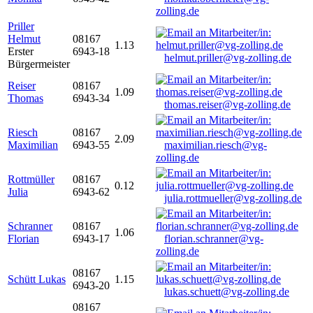
zolling.de
Priller
Helmut
08167
1.13
Erster
6943-18
helmut.priller@vg-zolling.de
Bürgermeister
Reiser
08167
1.09
Thomas
6943-34
thomas.reiser@vg-zolling.de
Riesch
08167
2.09
Maximilian
6943-55
maximilian.riesch@vg-
zolling.de
Rottmüller
08167
0.12
Julia
6943-62
julia.rottmueller@vg-zolling.de
Schranner
08167
1.06
Florian
6943-17
florian.schranner@vg-
zolling.de
08167
Schütt Lukas
1.15
6943-20
lukas.schuett@vg-zolling.de
08167