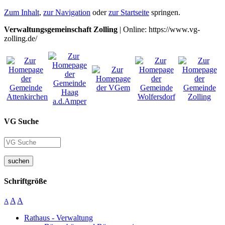
Zum Inhalt
,
zur Navigation
oder
zur Startseite
springen.
Verwaltungsgemeinschaft Zolling
| Online: https://www.vg-
zolling.de/
VG Suche
suchen
Schriftgröße
A
A
A
Rathaus - Verwaltung