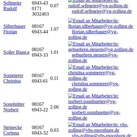
Sellmeier
6943-43
0.07
Rudolf
0171
rudolf.sellmeier@vg-zolling.de
3032403
Silberbauer
08167
1.07
Florian
6943-44
florian.silberbauer@vg-
zolling.de
08167
Soller Bianca
1.01
6943-33
gebuehren.steuern@vg-
zolling.de
Sommerer
08167
0.11
Christina
6943-61
christina.sommerer@vg-
zolling.de
Sonnhütter
08167
2.06
Norbert
6943-22
norbert.sonnhuetter@vg-
zolling.de
Steinecke
08167
0.03
Corinna
6943-32
vhs-zolling@vhs-moosburg.de