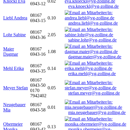
Knöckl Eva
0.02
6943-12
eva.knoeckl@vg-zolling.de
08167
Liebl Andrea
0.10
6943-15
andrea.liebl@vg-zolling.de
08167
Lohr Sabine
2.05
6943-36
sabine.lohr@vg-zolling.de
Maier
08167
1.08
Dagmar
6943-16
dagmar.maier@vg-zolling.de
08167
Mehl Erika
0.14
6943-35
erika.mehl@vg-zolling.de
08167
6943-50
Meyer Stefan
0.05
0170
stefan.meyer@vg-zolling.de
7942402
Neugebauer
08167
0.01
Mia
6943-58
mia.neugebauer@vg-zolling.de
Obermeier
08167
0.13
Monika
6943-42
monika.obermeier@vg-