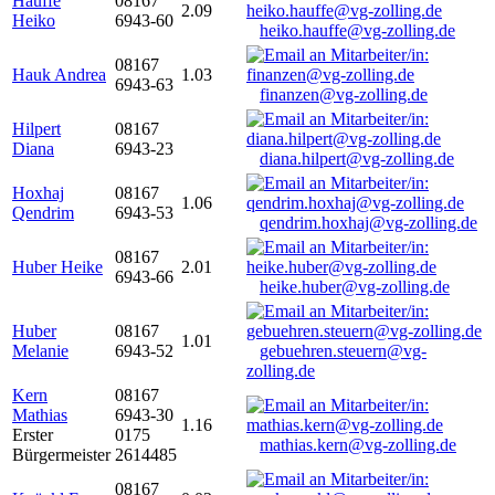
Hauffe
08167
2.09
Heiko
6943-60
heiko.hauffe@vg-zolling.de
08167
Hauk Andrea
1.03
6943-63
finanzen@vg-zolling.de
Hilpert
08167
Diana
6943-23
diana.hilpert@vg-zolling.de
Hoxhaj
08167
1.06
Qendrim
6943-53
qendrim.hoxhaj@vg-zolling.de
08167
Huber Heike
2.01
6943-66
heike.huber@vg-zolling.de
Huber
08167
1.01
Melanie
6943-52
gebuehren.steuern@vg-
zolling.de
Kern
08167
Mathias
6943-30
1.16
Erster
0175
mathias.kern@vg-zolling.de
Bürgermeister
2614485
08167