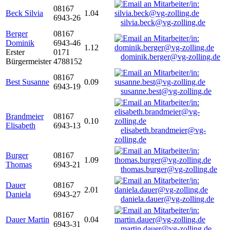
08167
Beck Silvia
1.04
6943-26
silvia.beck@vg-zolling.de
Berger
08167
Dominik
6943-46
1.12
Erster
0171
dominik.berger@vg-zolling.de
Bürgermeister
4788152
08167
Best Susanne
0.09
6943-19
susanne.best@vg-zolling.de
Brandmeier
08167
0.10
Elisabeth
6943-13
elisabeth.brandmeier@vg-
zolling.de
Burger
08167
1.09
Thomas
6943-21
thomas.burger@vg-zolling.de
Dauer
08167
2.01
Daniela
6943-27
daniela.dauer@vg-zolling.de
08167
Dauer Martin
0.04
6943-31
martin.dauer@vg-zolling.de