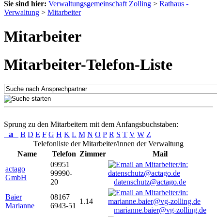
Sie sind hier:
Verwaltungsgemeinschaft Zolling
>
Rathaus -
Verwaltung
>
Mitarbeiter
Mitarbeiter
Mitarbeiter-Telefon-Liste
Sprung zu den Mitarbeitern mit dem Anfangsbuchstaben:
a
B
D
E
F
G
H
K
L
M
N
O
P
R
S
T
V
W
Z
Telefonliste der Mitarbeiter/innen der Verwaltung
Name
Telefon
Zimmer
Mail
09951
actago
99990-
GmbH
20
datenschutz@actago.de
Baier
08167
1.14
Marianne
6943-51
marianne.baier@vg-zolling.de