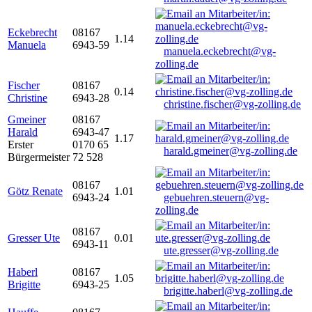
Eckebrecht
08167
1.14
Manuela
6943-59
manuela.eckebrecht@vg-
zolling.de
Fischer
08167
0.14
Christine
6943-28
christine.fischer@vg-zolling.de
Gmeiner
08167
Harald
6943-47
1.17
Erster
0170 65
harald.gmeiner@vg-zolling.de
Bürgermeister
72 528
08167
Götz Renate
1.01
6943-24
gebuehren.steuern@vg-
zolling.de
08167
Gresser Ute
0.01
6943-11
ute.gresser@vg-zolling.de
Haberl
08167
1.05
Brigitte
6943-25
brigitte.haberl@vg-zolling.de