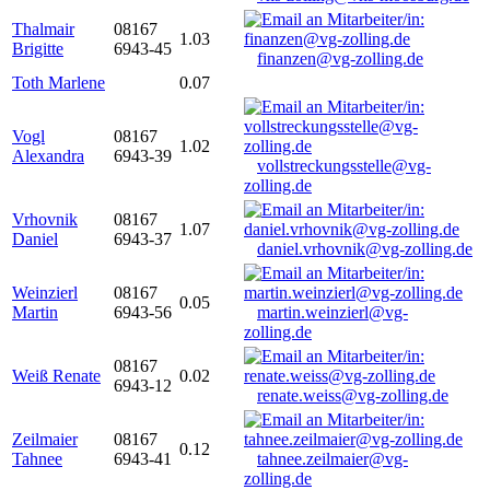
Thalmair
08167
1.03
Brigitte
6943-45
finanzen@vg-zolling.de
Toth Marlene
0.07
Vogl
08167
1.02
Alexandra
6943-39
vollstreckungsstelle@vg-
zolling.de
Vrhovnik
08167
1.07
Daniel
6943-37
daniel.vrhovnik@vg-zolling.de
Weinzierl
08167
0.05
Martin
6943-56
martin.weinzierl@vg-
zolling.de
08167
Weiß Renate
0.02
6943-12
renate.weiss@vg-zolling.de
Zeilmaier
08167
0.12
Tahnee
6943-41
tahnee.zeilmaier@vg-
zolling.de