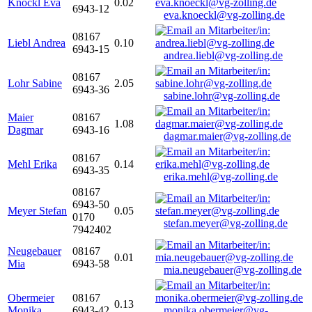
Knöckl Eva
0.02
6943-12
eva.knoeckl@vg-zolling.de
08167
Liebl Andrea
0.10
6943-15
andrea.liebl@vg-zolling.de
08167
Lohr Sabine
2.05
6943-36
sabine.lohr@vg-zolling.de
Maier
08167
1.08
Dagmar
6943-16
dagmar.maier@vg-zolling.de
08167
Mehl Erika
0.14
6943-35
erika.mehl@vg-zolling.de
08167
6943-50
Meyer Stefan
0.05
0170
stefan.meyer@vg-zolling.de
7942402
Neugebauer
08167
0.01
Mia
6943-58
mia.neugebauer@vg-zolling.de
Obermeier
08167
0.13
Monika
6943-42
monika.obermeier@vg-