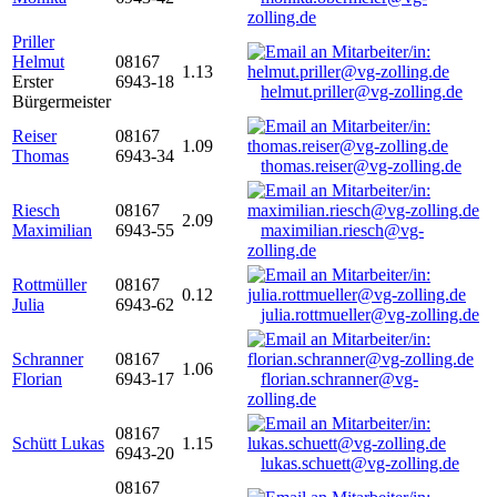
zolling.de
Priller
Helmut
08167
1.13
Erster
6943-18
helmut.priller@vg-zolling.de
Bürgermeister
Reiser
08167
1.09
Thomas
6943-34
thomas.reiser@vg-zolling.de
Riesch
08167
2.09
Maximilian
6943-55
maximilian.riesch@vg-
zolling.de
Rottmüller
08167
0.12
Julia
6943-62
julia.rottmueller@vg-zolling.de
Schranner
08167
1.06
Florian
6943-17
florian.schranner@vg-
zolling.de
08167
Schütt Lukas
1.15
6943-20
lukas.schuett@vg-zolling.de
08167