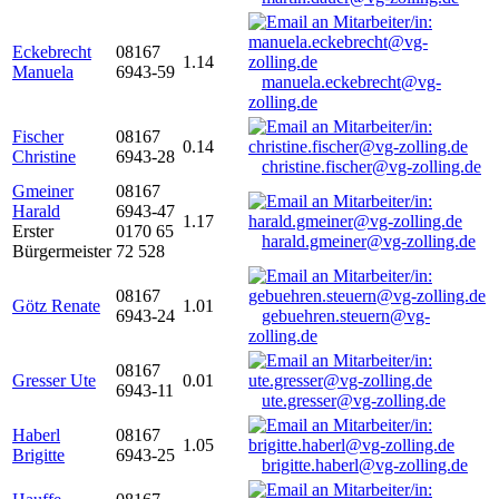
Eckebrecht
08167
1.14
Manuela
6943-59
manuela.eckebrecht@vg-
zolling.de
Fischer
08167
0.14
Christine
6943-28
christine.fischer@vg-zolling.de
Gmeiner
08167
Harald
6943-47
1.17
Erster
0170 65
harald.gmeiner@vg-zolling.de
Bürgermeister
72 528
08167
Götz Renate
1.01
6943-24
gebuehren.steuern@vg-
zolling.de
08167
Gresser Ute
0.01
6943-11
ute.gresser@vg-zolling.de
Haberl
08167
1.05
Brigitte
6943-25
brigitte.haberl@vg-zolling.de