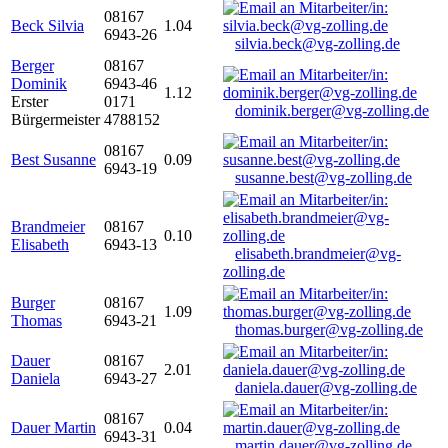
08167
Beck Silvia
1.04
6943-26
silvia.beck@vg-zolling.de
Berger
08167
Dominik
6943-46
1.12
Erster
0171
dominik.berger@vg-zolling.de
Bürgermeister
4788152
08167
Best Susanne
0.09
6943-19
susanne.best@vg-zolling.de
Brandmeier
08167
0.10
Elisabeth
6943-13
elisabeth.brandmeier@vg-
zolling.de
Burger
08167
1.09
Thomas
6943-21
thomas.burger@vg-zolling.de
Dauer
08167
2.01
Daniela
6943-27
daniela.dauer@vg-zolling.de
08167
Dauer Martin
0.04
6943-31
martin.dauer@vg-zolling.de