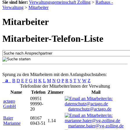
Sie sind hier:
Verwaltungsgemeinschaft Zolling
>
Rathaus -
Verwaltung
>
Mitarbeiter
Mitarbeiter
Mitarbeiter-Telefon-Liste
Sprung zu den Mitarbeitern mit dem Anfangsbuchstaben:
a
B
D
E
F
G
H
K
L
M
N
O
P
R
S
T
V
W
Z
Telefonliste der Mitarbeiter/innen der Verwaltung
Name
Telefon
Zimmer
Mail
09951
actago
99990-
GmbH
20
datenschutz@actago.de
Baier
08167
1.14
Marianne
6943-51
marianne.baier@vg-zolling.de