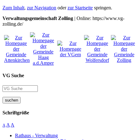
Zum Inhalt
,
zur Navigation
oder
zur Startseite
springen.
Verwaltungsgemeinschaft Zolling
| Online: https://www.vg-
zolling.de/
VG Suche
suchen
Schriftgröße
A
A
A
Rathaus - Verwaltung