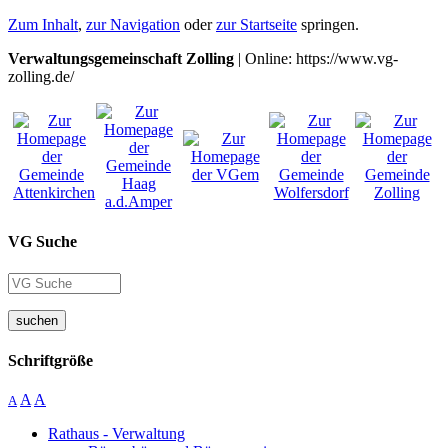
Zum Inhalt
,
zur Navigation
oder
zur Startseite
springen.
Verwaltungsgemeinschaft Zolling
| Online: https://www.vg-
zolling.de/
VG Suche
suchen
Schriftgröße
A
A
A
Rathaus - Verwaltung