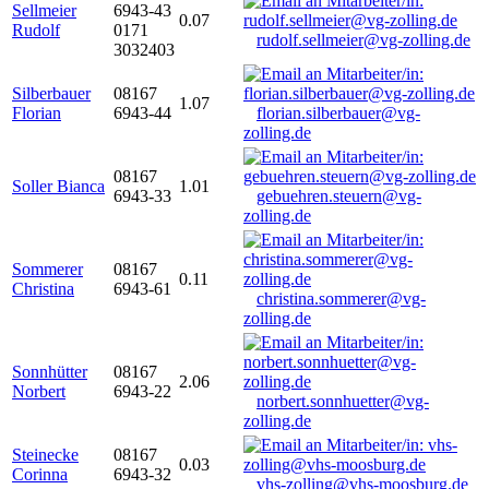
Sellmeier
6943-43
0.07
Rudolf
0171
rudolf.sellmeier@vg-zolling.de
3032403
Silberbauer
08167
1.07
Florian
6943-44
florian.silberbauer@vg-
zolling.de
08167
Soller Bianca
1.01
6943-33
gebuehren.steuern@vg-
zolling.de
Sommerer
08167
0.11
Christina
6943-61
christina.sommerer@vg-
zolling.de
Sonnhütter
08167
2.06
Norbert
6943-22
norbert.sonnhuetter@vg-
zolling.de
Steinecke
08167
0.03
Corinna
6943-32
vhs-zolling@vhs-moosburg.de