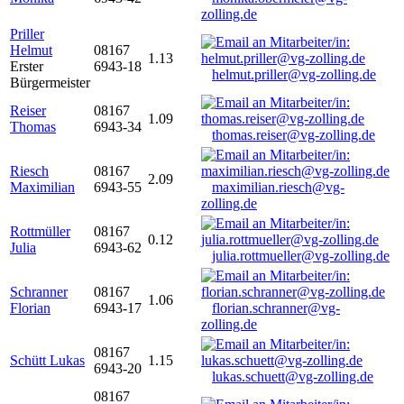
zolling.de
Priller
Helmut
08167
1.13
Erster
6943-18
helmut.priller@vg-zolling.de
Bürgermeister
Reiser
08167
1.09
Thomas
6943-34
thomas.reiser@vg-zolling.de
Riesch
08167
2.09
Maximilian
6943-55
maximilian.riesch@vg-
zolling.de
Rottmüller
08167
0.12
Julia
6943-62
julia.rottmueller@vg-zolling.de
Schranner
08167
1.06
Florian
6943-17
florian.schranner@vg-
zolling.de
08167
Schütt Lukas
1.15
6943-20
lukas.schuett@vg-zolling.de
08167