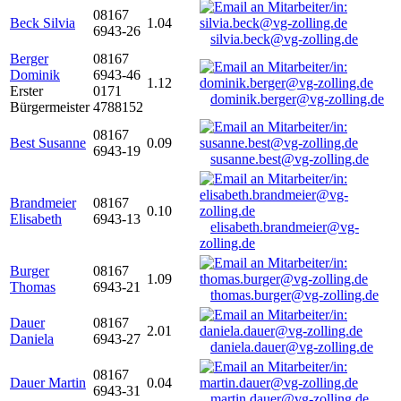
08167
Beck Silvia
1.04
6943-26
silvia.beck@vg-zolling.de
Berger
08167
Dominik
6943-46
1.12
Erster
0171
dominik.berger@vg-zolling.de
Bürgermeister
4788152
08167
Best Susanne
0.09
6943-19
susanne.best@vg-zolling.de
Brandmeier
08167
0.10
Elisabeth
6943-13
elisabeth.brandmeier@vg-
zolling.de
Burger
08167
1.09
Thomas
6943-21
thomas.burger@vg-zolling.de
Dauer
08167
2.01
Daniela
6943-27
daniela.dauer@vg-zolling.de
08167
Dauer Martin
0.04
6943-31
martin.dauer@vg-zolling.de