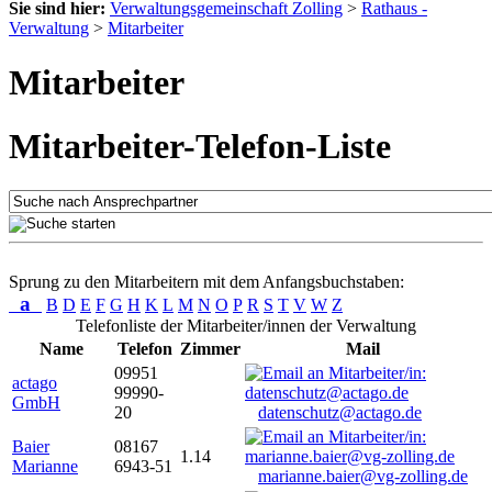
Sie sind hier:
Verwaltungsgemeinschaft Zolling
>
Rathaus -
Verwaltung
>
Mitarbeiter
Mitarbeiter
Mitarbeiter-Telefon-Liste
Sprung zu den Mitarbeitern mit dem Anfangsbuchstaben:
a
B
D
E
F
G
H
K
L
M
N
O
P
R
S
T
V
W
Z
Telefonliste der Mitarbeiter/innen der Verwaltung
Name
Telefon
Zimmer
Mail
09951
actago
99990-
GmbH
20
datenschutz@actago.de
Baier
08167
1.14
Marianne
6943-51
marianne.baier@vg-zolling.de