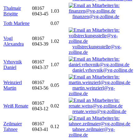
Thalmair
08167
1.03
Brigitte
6943-45
finanzen@vg-zolling.de
Toth Marlene
0.07
Vogl
08167
1.02
Alexandra
6943-39
vollstreckungsstelle@vg-
zolling.de
Vrhovnik
08167
1.07
Daniel
6943-37
daniel.vrhovnik@vg-zolling.de
Weinzierl
08167
0.05
Martin
6943-56
martin.weinzierl@vg-
zolling.de
08167
Weiß Renate
0.02
6943-12
renate.weiss@vg-zolling.de
Zeilmaier
08167
0.12
Tahnee
6943-41
tahnee.zeilmaier@vg-
zolling.de