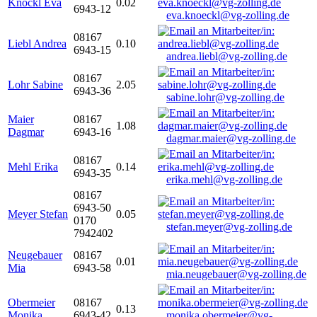
Knöckl Eva
0.02
6943-12
eva.knoeckl@vg-zolling.de
08167
Liebl Andrea
0.10
6943-15
andrea.liebl@vg-zolling.de
08167
Lohr Sabine
2.05
6943-36
sabine.lohr@vg-zolling.de
Maier
08167
1.08
Dagmar
6943-16
dagmar.maier@vg-zolling.de
08167
Mehl Erika
0.14
6943-35
erika.mehl@vg-zolling.de
08167
6943-50
Meyer Stefan
0.05
0170
stefan.meyer@vg-zolling.de
7942402
Neugebauer
08167
0.01
Mia
6943-58
mia.neugebauer@vg-zolling.de
Obermeier
08167
0.13
Monika
6943-42
monika.obermeier@vg-