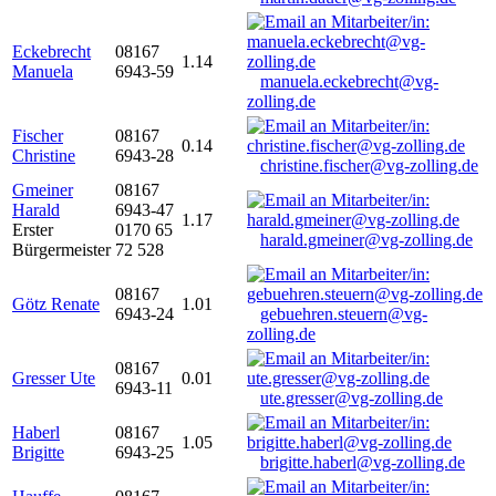
Eckebrecht
08167
1.14
Manuela
6943-59
manuela.eckebrecht@vg-
zolling.de
Fischer
08167
0.14
Christine
6943-28
christine.fischer@vg-zolling.de
Gmeiner
08167
Harald
6943-47
1.17
Erster
0170 65
harald.gmeiner@vg-zolling.de
Bürgermeister
72 528
08167
Götz Renate
1.01
6943-24
gebuehren.steuern@vg-
zolling.de
08167
Gresser Ute
0.01
6943-11
ute.gresser@vg-zolling.de
Haberl
08167
1.05
Brigitte
6943-25
brigitte.haberl@vg-zolling.de