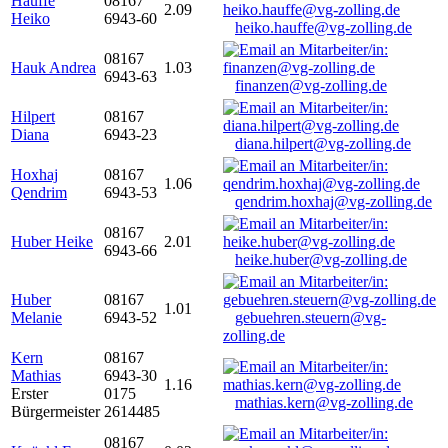
Hauffe
08167
2.09
Heiko
6943-60
heiko.hauffe@vg-zolling.de
08167
Hauk Andrea
1.03
6943-63
finanzen@vg-zolling.de
Hilpert
08167
Diana
6943-23
diana.hilpert@vg-zolling.de
Hoxhaj
08167
1.06
Qendrim
6943-53
qendrim.hoxhaj@vg-zolling.de
08167
Huber Heike
2.01
6943-66
heike.huber@vg-zolling.de
Huber
08167
1.01
Melanie
6943-52
gebuehren.steuern@vg-
zolling.de
Kern
08167
Mathias
6943-30
1.16
Erster
0175
mathias.kern@vg-zolling.de
Bürgermeister
2614485
08167