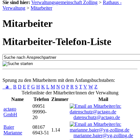
Sie sind hier:
Verwaltungsgemeinschaft Zolling
>
Rathaus -
Verwaltung
>
Mitarbeiter
Mitarbeiter
Mitarbeiter-Telefon-Liste
Sprung zu den Mitarbeitern mit dem Anfangsbuchstaben:
a
B
D
E
F
G
H
K
L
M
N
O
P
R
S
T
V
W
Z
Telefonliste der Mitarbeiter/innen der Verwaltung
Name
Telefon
Zimmer
Mail
09951
actago
99990-
GmbH
20
datenschutz@actago.de
Baier
08167
1.14
Marianne
6943-51
marianne.baier@vg-zolling.de