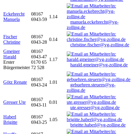
Eckebrecht
08167
1.14
Manuela
6943-59
manuela.eckebrecht@vg-
zolling.de
Fischer
08167
0.14
Christine
6943-28
christine.fischer@vg-zolling.de
Gmeiner
08167
Harald
6943-47
1.17
Erster
0170 65
harald.gmeiner@vg-zolling.de
Bürgermeister
72 528
08167
Götz Renate
1.01
6943-24
gebuehren.steuern@vg-
zolling.de
08167
Gresser Ute
0.01
6943-11
ute.gresser@vg-zolling.de
Haberl
08167
1.05
Brigitte
6943-25
brigitte.haberl@vg-zolling.de