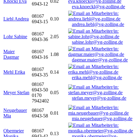
Knöckl Eva
0.02
6943-12
eva.knoeckl@vg-zolling.de
08167
Liebl Andrea
0.10
6943-15
andrea.liebl@vg-zolling.de
08167
Lohr Sabine
2.05
6943-36
sabine.lohr@vg-zolling.de
Maier
08167
1.08
Dagmar
6943-16
dagmar.maier@vg-zolling.de
08167
Mehl Erika
0.14
6943-35
erika.mehl@vg-zolling.de
08167
6943-50
Meyer Stefan
0.05
0170
stefan.meyer@vg-zolling.de
7942402
Neugebauer
08167
0.01
Mia
6943-58
mia.neugebauer@vg-zolling.de
Obermeier
08167
0.13
Monika
6943-42
monika.obermeier@vg-