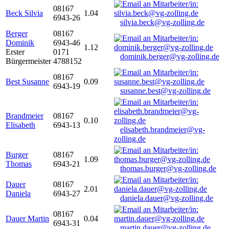
08167
Beck Silvia
1.04
6943-26
silvia.beck@vg-zolling.de
Berger
08167
Dominik
6943-46
1.12
Erster
0171
dominik.berger@vg-zolling.de
Bürgermeister
4788152
08167
Best Susanne
0.09
6943-19
susanne.best@vg-zolling.de
Brandmeier
08167
0.10
Elisabeth
6943-13
elisabeth.brandmeier@vg-
zolling.de
Burger
08167
1.09
Thomas
6943-21
thomas.burger@vg-zolling.de
Dauer
08167
2.01
Daniela
6943-27
daniela.dauer@vg-zolling.de
08167
Dauer Martin
0.04
6943-31
martin.dauer@vg-zolling.de