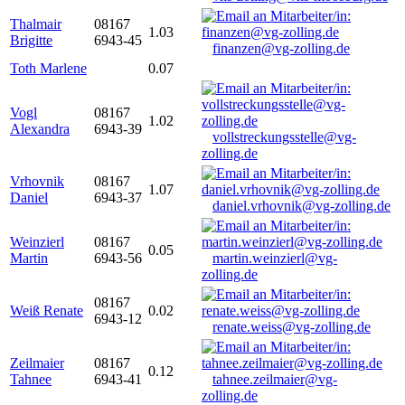
Thalmair
08167
1.03
Brigitte
6943-45
finanzen@vg-zolling.de
Toth Marlene
0.07
Vogl
08167
1.02
Alexandra
6943-39
vollstreckungsstelle@vg-
zolling.de
Vrhovnik
08167
1.07
Daniel
6943-37
daniel.vrhovnik@vg-zolling.de
Weinzierl
08167
0.05
Martin
6943-56
martin.weinzierl@vg-
zolling.de
08167
Weiß Renate
0.02
6943-12
renate.weiss@vg-zolling.de
Zeilmaier
08167
0.12
Tahnee
6943-41
tahnee.zeilmaier@vg-
zolling.de