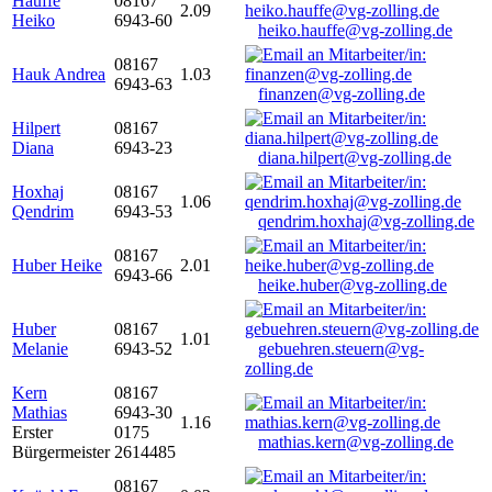
Hauffe
08167
2.09
Heiko
6943-60
heiko.hauffe@vg-zolling.de
08167
Hauk Andrea
1.03
6943-63
finanzen@vg-zolling.de
Hilpert
08167
Diana
6943-23
diana.hilpert@vg-zolling.de
Hoxhaj
08167
1.06
Qendrim
6943-53
qendrim.hoxhaj@vg-zolling.de
08167
Huber Heike
2.01
6943-66
heike.huber@vg-zolling.de
Huber
08167
1.01
Melanie
6943-52
gebuehren.steuern@vg-
zolling.de
Kern
08167
Mathias
6943-30
1.16
Erster
0175
mathias.kern@vg-zolling.de
Bürgermeister
2614485
08167