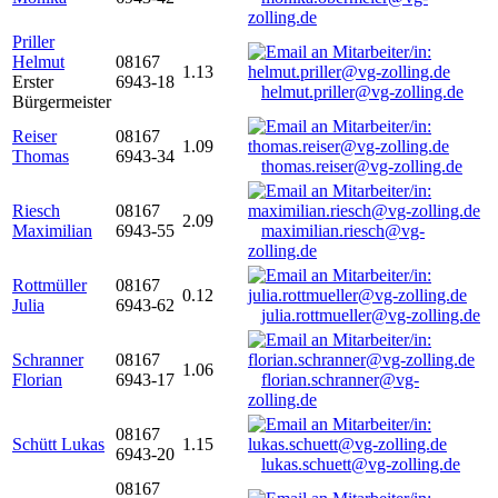
zolling.de
Priller
Helmut
08167
1.13
Erster
6943-18
helmut.priller@vg-zolling.de
Bürgermeister
Reiser
08167
1.09
Thomas
6943-34
thomas.reiser@vg-zolling.de
Riesch
08167
2.09
Maximilian
6943-55
maximilian.riesch@vg-
zolling.de
Rottmüller
08167
0.12
Julia
6943-62
julia.rottmueller@vg-zolling.de
Schranner
08167
1.06
Florian
6943-17
florian.schranner@vg-
zolling.de
08167
Schütt Lukas
1.15
6943-20
lukas.schuett@vg-zolling.de
08167