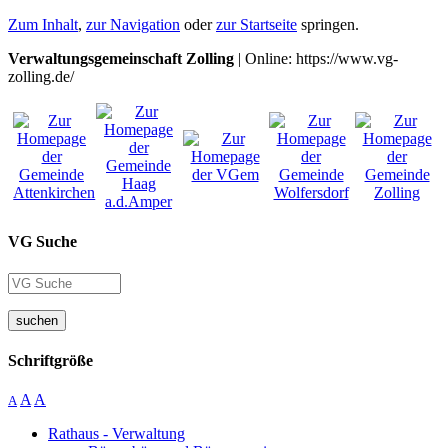
Zum Inhalt
,
zur Navigation
oder
zur Startseite
springen.
Verwaltungsgemeinschaft Zolling
| Online: https://www.vg-
zolling.de/
VG Suche
suchen
Schriftgröße
A
A
A
Rathaus - Verwaltung