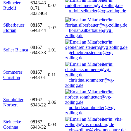
Sellmeier
6943-43
0.07
Rudolf
0171
rudolf.sellmeier@vg-zolling.de
3032403
Silberbauer
08167
1.07
Florian
6943-44
florian.silberbauer@vg-
zolling.de
08167
Soller Bianca
1.01
6943-33
gebuehren.steuern@vg-
zolling.de
Sommerer
08167
0.11
Christina
6943-61
christina.sommerer@vg-
zolling.de
Sonnhütter
08167
2.06
Norbert
6943-22
norbert.sonnhuetter@vg-
zolling.de
Steinecke
08167
0.03
Corinna
6943-32
vhs-zolling@vhs-moosburg.de