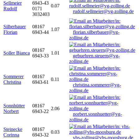
Sellmeier
6943-43
0.07
Rudolf
0171
rudolf.sellmeier@vg-zolling.de
3032403
Silberbauer
08167
1.07
Florian
6943-44
florian.silberbauer@vg-
zolling.de
08167
Soller Bianca
1.01
6943-33
gebuehren.steuern@vg-
zolling.de
Sommerer
08167
0.11
Christina
6943-61
christina.sommerer@vg-
zolling.de
Sonnhütter
08167
2.06
Norbert
6943-22
norbert.sonnhuetter@vg-
zolling.de
Steinecke
08167
0.03
Corinna
6943-32
vhs-zolling@vhs-moosburg.de