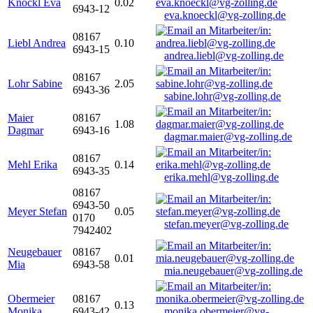
Knöckl Eva
0.02
6943-12
eva.knoeckl@vg-zolling.de
08167
Liebl Andrea
0.10
6943-15
andrea.liebl@vg-zolling.de
08167
Lohr Sabine
2.05
6943-36
sabine.lohr@vg-zolling.de
Maier
08167
1.08
Dagmar
6943-16
dagmar.maier@vg-zolling.de
08167
Mehl Erika
0.14
6943-35
erika.mehl@vg-zolling.de
08167
6943-50
Meyer Stefan
0.05
0170
stefan.meyer@vg-zolling.de
7942402
Neugebauer
08167
0.01
Mia
6943-58
mia.neugebauer@vg-zolling.de
Obermeier
08167
0.13
Monika
6943-42
monika.obermeier@vg-