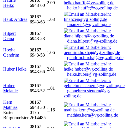
Hauffe
08167
2.09
Heiko
6943-60
heiko.hauffe@vg-zolling.de
08167
Hauk Andrea
1.03
6943-63
finanzen@vg-zolling.de
Hilpert
08167
Diana
6943-23
diana.hilpert@vg-zolling.de
Hoxhaj
08167
1.06
Qendrim
6943-53
qendrim.hoxhaj@vg-zolling.de
08167
Huber Heike
2.01
6943-66
heike.huber@vg-zolling.de
Huber
08167
1.01
Melanie
6943-52
gebuehren.steuern@vg-
zolling.de
Kern
08167
Mathias
6943-30
1.16
Erster
0175
mathias.kern@vg-zolling.de
Bürgermeister
2614485
08167