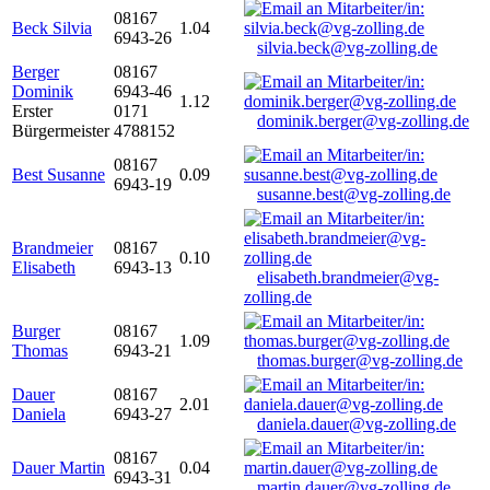
08167
Beck Silvia
1.04
6943-26
silvia.beck@vg-zolling.de
Berger
08167
Dominik
6943-46
1.12
Erster
0171
dominik.berger@vg-zolling.de
Bürgermeister
4788152
08167
Best Susanne
0.09
6943-19
susanne.best@vg-zolling.de
Brandmeier
08167
0.10
Elisabeth
6943-13
elisabeth.brandmeier@vg-
zolling.de
Burger
08167
1.09
Thomas
6943-21
thomas.burger@vg-zolling.de
Dauer
08167
2.01
Daniela
6943-27
daniela.dauer@vg-zolling.de
08167
Dauer Martin
0.04
6943-31
martin.dauer@vg-zolling.de