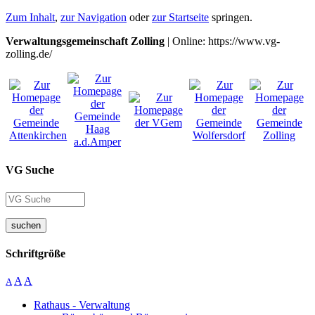
Zum Inhalt
,
zur Navigation
oder
zur Startseite
springen.
Verwaltungsgemeinschaft Zolling
| Online: https://www.vg-
zolling.de/
VG Suche
suchen
Schriftgröße
A
A
A
Rathaus - Verwaltung