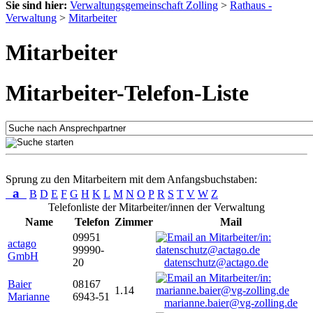
Sie sind hier:
Verwaltungsgemeinschaft Zolling
>
Rathaus -
Verwaltung
>
Mitarbeiter
Mitarbeiter
Mitarbeiter-Telefon-Liste
Sprung zu den Mitarbeitern mit dem Anfangsbuchstaben:
a
B
D
E
F
G
H
K
L
M
N
O
P
R
S
T
V
W
Z
Telefonliste der Mitarbeiter/innen der Verwaltung
Name
Telefon
Zimmer
Mail
09951
actago
99990-
GmbH
20
datenschutz@actago.de
Baier
08167
1.14
Marianne
6943-51
marianne.baier@vg-zolling.de