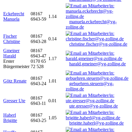
Eckebrecht
08167
1.14
Manuela
6943-59
manuela.eckebrecht@vg-
zolling.de
Fischer
08167
0.14
Christine
6943-28
christine.fischer@vg-zolling.de
Gmeiner
08167
Harald
6943-47
1.17
Erster
0170 65
harald.gmeiner@vg-zolling.de
Bürgermeister
72 528
08167
Götz Renate
1.01
6943-24
gebuehren.steuern@vg-
zolling.de
08167
Gresser Ute
0.01
6943-11
ute.gresser@vg-zolling.de
Haberl
08167
1.05
Brigitte
6943-25
brigitte.haberl@vg-zolling.de