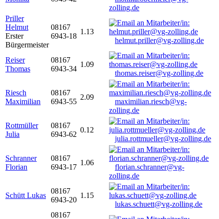
zolling.de
Priller
Helmut
08167
1.13
Erster
6943-18
helmut.priller@vg-zolling.de
Bürgermeister
Reiser
08167
1.09
Thomas
6943-34
thomas.reiser@vg-zolling.de
Riesch
08167
2.09
Maximilian
6943-55
maximilian.riesch@vg-
zolling.de
Rottmüller
08167
0.12
Julia
6943-62
julia.rottmueller@vg-zolling.de
Schranner
08167
1.06
Florian
6943-17
florian.schranner@vg-
zolling.de
08167
Schütt Lukas
1.15
6943-20
lukas.schuett@vg-zolling.de
08167