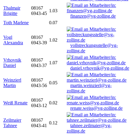
Thalmair
08167
1.03
Brigitte
6943-45
finanzen@vg-zolling.de
Toth Marlene
0.07
Vogl
08167
1.02
Alexandra
6943-39
vollstreckungsstelle@vg-
zolling.de
Vrhovnik
08167
1.07
Daniel
6943-37
daniel.vrhovnik@vg-zolling.de
Weinzierl
08167
0.05
Martin
6943-56
martin.weinzierl@vg-
zolling.de
08167
Weiß Renate
0.02
6943-12
renate.weiss@vg-zolling.de
Zeilmaier
08167
0.12
Tahnee
6943-41
tahnee.zeilmaier@vg-
zolling.de