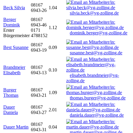
08167
Beck Silvia
1.04
6943-26
silvia.beck@vg-zolling.de
Berger
08167
Dominik
6943-46
1.12
Erster
0171
dominik.berger@vg-zolling.de
Bürgermeister
4788152
08167
Best Susanne
0.09
6943-19
susanne.best@vg-zolling.de
Brandmeier
08167
0.10
Elisabeth
6943-13
elisabeth.brandmeier@vg-
zolling.de
Burger
08167
1.09
Thomas
6943-21
thomas.burger@vg-zolling.de
Dauer
08167
2.01
Daniela
6943-27
daniela.dauer@vg-zolling.de
08167
Dauer Martin
0.04
6943-31
martin.dauer@vg-zolling.de