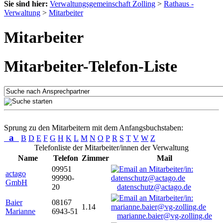
Sie sind hier:
Verwaltungsgemeinschaft Zolling
>
Rathaus -
Verwaltung
>
Mitarbeiter
Mitarbeiter
Mitarbeiter-Telefon-Liste
Sprung zu den Mitarbeitern mit dem Anfangsbuchstaben:
a
B
D
E
F
G
H
K
L
M
N
O
P
R
S
T
V
W
Z
Telefonliste der Mitarbeiter/innen der Verwaltung
Name
Telefon
Zimmer
Mail
09951
actago
99990-
GmbH
20
datenschutz@actago.de
Baier
08167
1.14
Marianne
6943-51
marianne.baier@vg-zolling.de