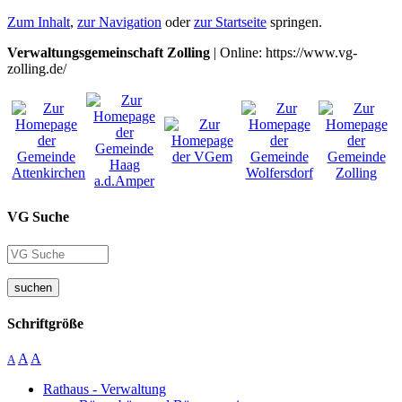
Zum Inhalt
,
zur Navigation
oder
zur Startseite
springen.
Verwaltungsgemeinschaft Zolling
| Online: https://www.vg-
zolling.de/
VG Suche
suchen
Schriftgröße
A
A
A
Rathaus - Verwaltung