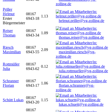
zolling.de
Priller
Helmut
08167
1.13
Erster
6943-18
helmut.priller@vg-zolling.de
Bürgermeister
Reiser
08167
1.09
Thomas
6943-34
thomas.reiser@vg-zolling.de
Riesch
08167
2.09
Maximilian
6943-55
maximilian.riesch@vg-
zolling.de
Rottmüller
08167
0.12
Julia
6943-62
julia.rottmueller@vg-zolling.de
Schranner
08167
1.06
Florian
6943-17
florian.schranner@vg-
zolling.de
08167
Schütt Lukas
1.15
6943-20
lukas.schuett@vg-zolling.de
08167