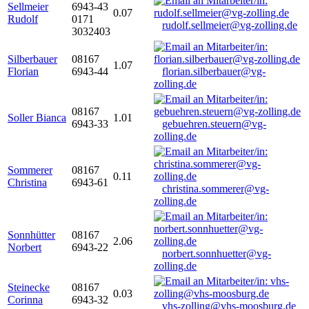
Sellmeier
6943-43
0.07
Rudolf
0171
rudolf.sellmeier@vg-zolling.de
3032403
Silberbauer
08167
1.07
Florian
6943-44
florian.silberbauer@vg-
zolling.de
08167
Soller Bianca
1.01
6943-33
gebuehren.steuern@vg-
zolling.de
Sommerer
08167
0.11
Christina
6943-61
christina.sommerer@vg-
zolling.de
Sonnhütter
08167
2.06
Norbert
6943-22
norbert.sonnhuetter@vg-
zolling.de
Steinecke
08167
0.03
Corinna
6943-32
vhs-zolling@vhs-moosburg.de