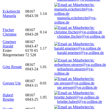
Eckebrecht
08167
1.14
Manuela
6943-59
manuela.eckebrecht@vg-
zolling.de
Fischer
08167
0.14
Christine
6943-28
christine.fischer@vg-zolling.de
Gmeiner
08167
Harald
6943-47
1.17
Erster
0170 65
harald.gmeiner@vg-zolling.de
Bürgermeister
72 528
08167
Götz Renate
1.01
6943-24
gebuehren.steuern@vg-
zolling.de
08167
Gresser Ute
0.01
6943-11
ute.gresser@vg-zolling.de
Haberl
08167
1.05
Brigitte
6943-25
brigitte.haberl@vg-zolling.de