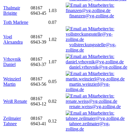
Thalmair
08167
1.03
Brigitte
6943-45
finanzen@vg-zolling.de
Toth Marlene
0.07
Vogl
08167
1.02
Alexandra
6943-39
vollstreckungsstelle@vg-
zolling.de
Vrhovnik
08167
1.07
Daniel
6943-37
daniel.vrhovnik@vg-zolling.de
Weinzierl
08167
0.05
Martin
6943-56
martin.weinzierl@vg-
zolling.de
08167
Weiß Renate
0.02
6943-12
renate.weiss@vg-zolling.de
Zeilmaier
08167
0.12
Tahnee
6943-41
tahnee.zeilmaier@vg-
zolling.de