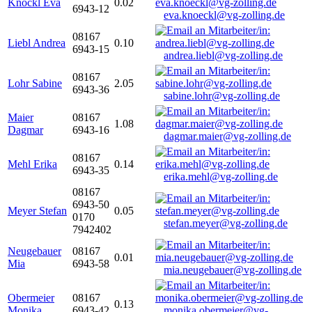
Knöckl Eva
0.02
6943-12
eva.knoeckl@vg-zolling.de
08167
Liebl Andrea
0.10
6943-15
andrea.liebl@vg-zolling.de
08167
Lohr Sabine
2.05
6943-36
sabine.lohr@vg-zolling.de
Maier
08167
1.08
Dagmar
6943-16
dagmar.maier@vg-zolling.de
08167
Mehl Erika
0.14
6943-35
erika.mehl@vg-zolling.de
08167
6943-50
Meyer Stefan
0.05
0170
stefan.meyer@vg-zolling.de
7942402
Neugebauer
08167
0.01
Mia
6943-58
mia.neugebauer@vg-zolling.de
Obermeier
08167
0.13
Monika
6943-42
monika.obermeier@vg-