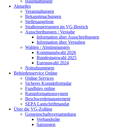
Haushaltspläne
Aktuelles
Veranstaltungen
Bekanntmachungen
Stellenangebote
Straßensperrungen im VG-Bereich
Ausschreibungen / Vergabe
Information über Ausschreibungen
Information über Vergaben
Wahlen / Abstimmungen
Kommunalwahl 2026
Bundestagswahl 2025
Europawahl 2024
Notrufnummern
Behördenservice Online
Online Services
Sicheres Kontaktformular
Fundbüro online
Ratsinformationssystem
Beschwerdemanagement
SEPA Lastschriftmandat
Über die VG-Zolling
Gemeinschaftsversammlung
Verbandsräte
Satzungen