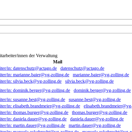
itarbeiter/innen der Verwaltung
Mail
datenschutz@actago.de
marianne.baier@vg-zolling.de
silvia.beck@vg-zolling.de
dominik.berger@vg-zolling.de
susanne.best@vg-zolling.de
elisabeth.brandmeier@vg-
thomas.burger@vg-zolling.de
daniela.dauer@vg-zolling.de
martin.dauer@vg-zolling.de
manuela.eckebrecht@vg-zo