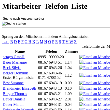
Mitarbeiter-Telefon-Liste
Sprung zu den Mitarbeitern mit dem Anfangsbuchstaben:
a
B
D
E
F
G
H
K
L
M
N
O
P
R
S
T
V
W
Z
Telefonliste der M
Name
Telefon
Zimmer
actago GmbH
09951 99990-20
Baier Marianne
08167 6943-51
1.14
Beck Silvia
08167 6943-26
1.04
Berger Dominik
08167 6943-46
1.12
Erster Bürgermeister
0171 4788152
Best Susanne
08167 6943-19
0.09
Brandmeier Elisabeth
08167 6943-13
0.10
Burger Thomas
08167 6943-21
1.09
Dauer Daniela
08167 6943-27
2.01
Dauer Martin
08167 6943-31
0.04
Eckebrecht Manuela
08167 6943-59
1.14