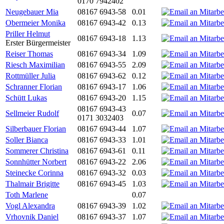
0170 7942402
Neugebauer Mia
08167 6943-58
0.01
Obermeier Monika
08167 6943-42
0.13
Priller Helmut
08167 6943-18
1.13
Erster Bürgermeister
Reiser Thomas
08167 6943-34
1.09
Riesch Maximilian
08167 6943-55
2.09
Rottmüller Julia
08167 6943-62
0.12
Schranner Florian
08167 6943-17
1.06
Schütt Lukas
08167 6943-20
1.15
08167 6943-43
Sellmeier Rudolf
0.07
0171 3032403
Silberbauer Florian
08167 6943-44
1.07
Soller Bianca
08167 6943-33
1.01
Sommerer Christina
08167 6943-61
0.11
Sonnhütter Norbert
08167 6943-22
2.06
Steinecke Corinna
08167 6943-32
0.03
Thalmair Brigitte
08167 6943-45
1.03
Toth Marlene
0.07
Vogl Alexandra
08167 6943-39
1.02
Vrhovnik Daniel
08167 6943-37
1.07