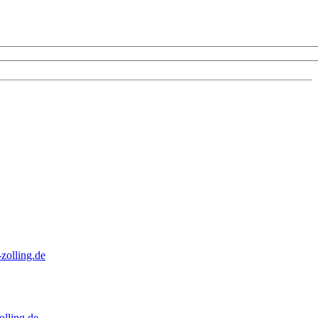
zolling.de
lling.de