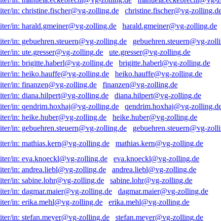
christine.fischer@vg-zolling.d
harald.gmeiner@vg-zolling.de
gebuehren.steuern@vg-zolli
ute.gresser@vg-zolling.de
brigitte.haberl@vg-zolling.de
heiko.hauffe@vg-zolling.de
finanzen@vg-zolling.de
diana.hilpert@vg-zolling.de
qendrim.hoxhaj@vg-zolling.d
heike.huber@vg-zolling.de
gebuehren.steuern@vg-zolli
mathias.kern@vg-zolling.de
eva.knoeckl@vg-zolling.de
andrea.liebl@vg-zolling.de
sabine.lohr@vg-zolling.de
dagmar.maier@vg-zolling.de
erika.mehl@vg-zolling.de
stefan.meyer@vg-zolling.de