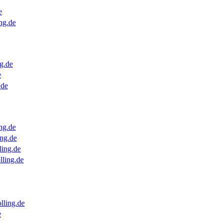
e
ng.de
g.de
e
.de
ng.de
ng.de
ling.de
lling.de
lling.de
e