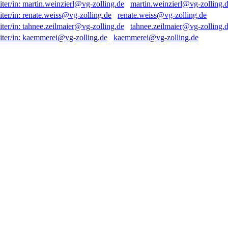
martin.weinzierl@vg-zolling.
renate.weiss@vg-zolling.de
tahnee.zeilmaier@vg-zolling.
kaemmerei@vg-zolling.de