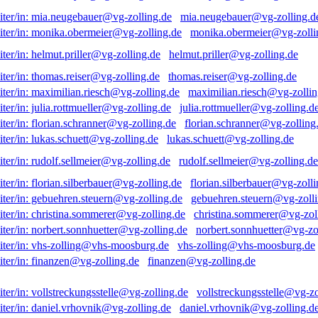
mia.neugebauer@vg-zolling.d
monika.obermeier@vg-zolli
helmut.priller@vg-zolling.de
thomas.reiser@vg-zolling.de
maximilian.riesch@vg-zollin
julia.rottmueller@vg-zolling.d
florian.schranner@vg-zolling
lukas.schuett@vg-zolling.de
rudolf.sellmeier@vg-zolling.de
florian.silberbauer@vg-zolli
gebuehren.steuern@vg-zolli
christina.sommerer@vg-zol
norbert.sonnhuetter@vg-zo
vhs-zolling@vhs-moosburg.de
finanzen@vg-zolling.de
vollstreckungsstelle@vg-zo
daniel.vrhovnik@vg-zolling.d