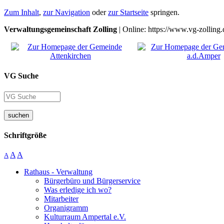
Zum Inhalt
,
zur Navigation
oder
zur Startseite
springen.
Verwaltungsgemeinschaft Zolling
| Online: https://www.vg-zolling.
VG Suche
suchen
Schriftgröße
A
A
A
Rathaus - Verwaltung
Bürgerbüro und Bürgerservice
Was erledige ich wo?
Mitarbeiter
Organigramm
Kulturraum Ampertal e.V.