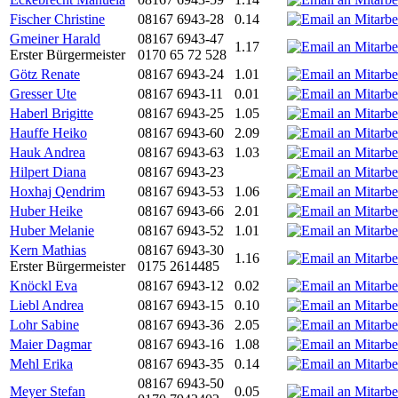
Fischer Christine
08167 6943-28
0.14
Gmeiner Harald
08167 6943-47
1.17
Erster Bürgermeister
0170 65 72 528
Götz Renate
08167 6943-24
1.01
Gresser Ute
08167 6943-11
0.01
Haberl Brigitte
08167 6943-25
1.05
Hauffe Heiko
08167 6943-60
2.09
Hauk Andrea
08167 6943-63
1.03
Hilpert Diana
08167 6943-23
Hoxhaj Qendrim
08167 6943-53
1.06
Huber Heike
08167 6943-66
2.01
Huber Melanie
08167 6943-52
1.01
Kern Mathias
08167 6943-30
1.16
Erster Bürgermeister
0175 2614485
Knöckl Eva
08167 6943-12
0.02
Liebl Andrea
08167 6943-15
0.10
Lohr Sabine
08167 6943-36
2.05
Maier Dagmar
08167 6943-16
1.08
Mehl Erika
08167 6943-35
0.14
08167 6943-50
Meyer Stefan
0.05