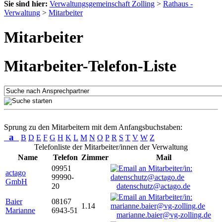
Sie sind hier:
Verwaltungsgemeinschaft Zolling
>
Rathaus -
Verwaltung
>
Mitarbeiter
Mitarbeiter
Mitarbeiter-Telefon-Liste
Sprung zu den Mitarbeitern mit dem Anfangsbuchstaben:
a
B
D
E
F
G
H
K
L
M
N
O
P
R
S
T
V
W
Z
Telefonliste der Mitarbeiter/innen der Verwaltung
Name
Telefon
Zimmer
Mail
09951
actago
99990-
GmbH
20
datenschutz@actago.de
Baier
08167
1.14
Marianne
6943-51
marianne.baier@vg-zolling.de