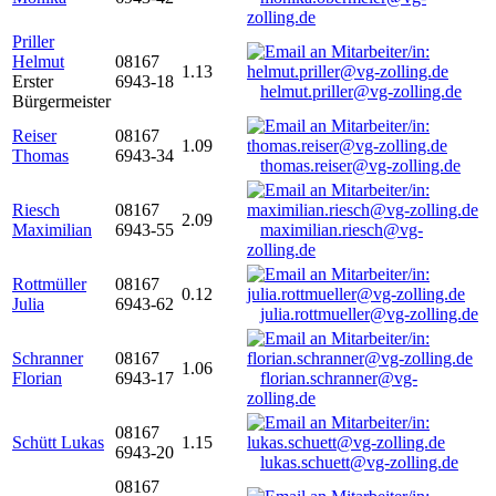
zolling.de
Priller
Helmut
08167
1.13
Erster
6943-18
helmut.priller@vg-zolling.de
Bürgermeister
Reiser
08167
1.09
Thomas
6943-34
thomas.reiser@vg-zolling.de
Riesch
08167
2.09
Maximilian
6943-55
maximilian.riesch@vg-
zolling.de
Rottmüller
08167
0.12
Julia
6943-62
julia.rottmueller@vg-zolling.de
Schranner
08167
1.06
Florian
6943-17
florian.schranner@vg-
zolling.de
08167
Schütt Lukas
1.15
6943-20
lukas.schuett@vg-zolling.de
08167