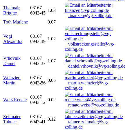
Thalmair
08167
1.03
Brigitte
6943-45
finanzen@vg-zolling.de
Toth Marlene
0.07
Vogl
08167
1.02
Alexandra
6943-39
vollstreckungsstelle@vg-
zolling.de
Vrhovnik
08167
1.07
Daniel
6943-37
daniel.vrhovnik@vg-zolling.de
Weinzierl
08167
0.05
Martin
6943-56
martin.weinzierl@vg-
zolling.de
08167
Weiß Renate
0.02
6943-12
renate.weiss@vg-zolling.de
Zeilmaier
08167
0.12
Tahnee
6943-41
tahnee.zeilmaier@vg-
zolling.de