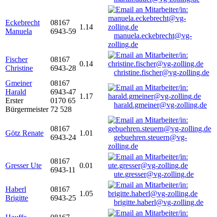
Eckebrecht
08167
1.14
Manuela
6943-59
manuela.eckebrecht@vg-
zolling.de
Fischer
08167
0.14
Christine
6943-28
christine.fischer@vg-zolling.de
Gmeiner
08167
Harald
6943-47
1.17
Erster
0170 65
harald.gmeiner@vg-zolling.de
Bürgermeister
72 528
08167
Götz Renate
1.01
6943-24
gebuehren.steuern@vg-
zolling.de
08167
Gresser Ute
0.01
6943-11
ute.gresser@vg-zolling.de
Haberl
08167
1.05
Brigitte
6943-25
brigitte.haberl@vg-zolling.de