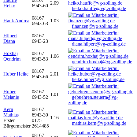
Hauffe
08167
2.09
Heiko
6943-60
heiko.hauffe@vg-zolling.de
08167
Hauk Andrea
1.03
6943-63
finanzen@vg-zolling.de
Hilpert
08167
Diana
6943-23
diana.hilpert@vg-zolling.de
Hoxhaj
08167
1.06
Qendrim
6943-53
qendrim.hoxhaj@vg-zolling.de
08167
Huber Heike
2.01
6943-66
heike.huber@vg-zolling.de
Huber
08167
1.01
Melanie
6943-52
gebuehren.steuern@vg-
zolling.de
Kern
08167
Mathias
6943-30
1.16
Erster
0175
mathias.kern@vg-zolling.de
Bürgermeister
2614485
08167