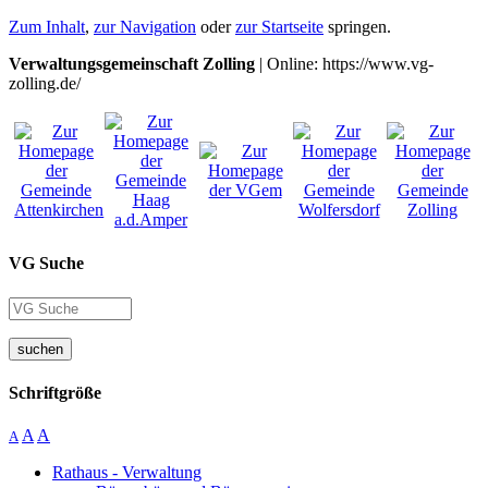
Zum Inhalt
,
zur Navigation
oder
zur Startseite
springen.
Verwaltungsgemeinschaft Zolling
| Online: https://www.vg-
zolling.de/
VG Suche
suchen
Schriftgröße
A
A
A
Rathaus - Verwaltung