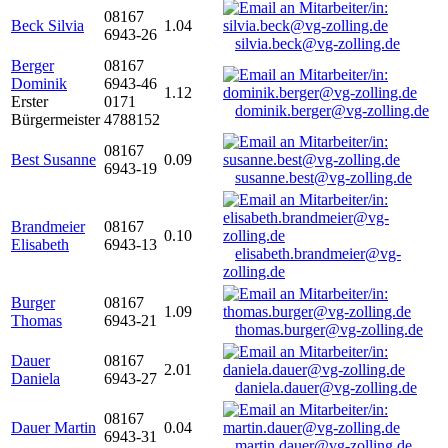
08167
Beck Silvia
1.04
6943-26
silvia.beck@vg-zolling.de
Berger
08167
Dominik
6943-46
1.12
Erster
0171
dominik.berger@vg-zolling.de
Bürgermeister
4788152
08167
Best Susanne
0.09
6943-19
susanne.best@vg-zolling.de
Brandmeier
08167
0.10
Elisabeth
6943-13
elisabeth.brandmeier@vg-
zolling.de
Burger
08167
1.09
Thomas
6943-21
thomas.burger@vg-zolling.de
Dauer
08167
2.01
Daniela
6943-27
daniela.dauer@vg-zolling.de
08167
Dauer Martin
0.04
6943-31
martin.dauer@vg-zolling.de