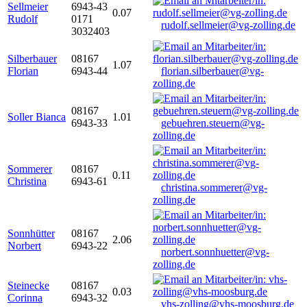
Sellmeier
6943-43
0.07
Rudolf
0171
rudolf.sellmeier@vg-zolling.de
3032403
Silberbauer
08167
1.07
Florian
6943-44
florian.silberbauer@vg-
zolling.de
08167
Soller Bianca
1.01
6943-33
gebuehren.steuern@vg-
zolling.de
Sommerer
08167
0.11
Christina
6943-61
christina.sommerer@vg-
zolling.de
Sonnhütter
08167
2.06
Norbert
6943-22
norbert.sonnhuetter@vg-
zolling.de
Steinecke
08167
0.03
Corinna
6943-32
vhs-zolling@vhs-moosburg.de