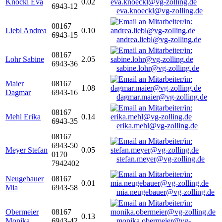
Knöckl Eva
0.02
6943-12
eva.knoeckl@vg-zolling.de
08167
Liebl Andrea
0.10
6943-15
andrea.liebl@vg-zolling.de
08167
Lohr Sabine
2.05
6943-36
sabine.lohr@vg-zolling.de
Maier
08167
1.08
Dagmar
6943-16
dagmar.maier@vg-zolling.de
08167
Mehl Erika
0.14
6943-35
erika.mehl@vg-zolling.de
08167
6943-50
Meyer Stefan
0.05
0170
stefan.meyer@vg-zolling.de
7942402
Neugebauer
08167
0.01
Mia
6943-58
mia.neugebauer@vg-zolling.de
Obermeier
08167
0.13
Monika
6943-42
monika.obermeier@vg-