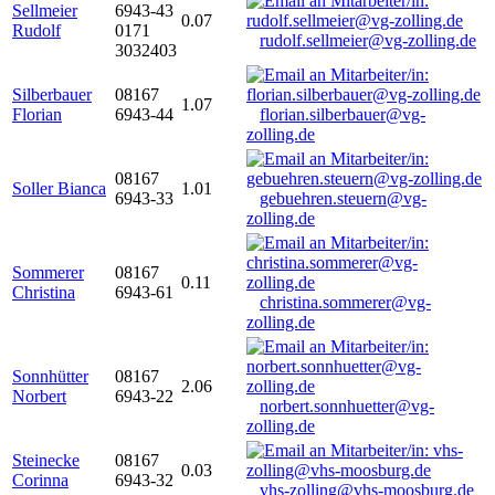
Sellmeier
6943-43
0.07
Rudolf
0171
rudolf.sellmeier@vg-zolling.de
3032403
Silberbauer
08167
1.07
Florian
6943-44
florian.silberbauer@vg-
zolling.de
08167
Soller Bianca
1.01
6943-33
gebuehren.steuern@vg-
zolling.de
Sommerer
08167
0.11
Christina
6943-61
christina.sommerer@vg-
zolling.de
Sonnhütter
08167
2.06
Norbert
6943-22
norbert.sonnhuetter@vg-
zolling.de
Steinecke
08167
0.03
Corinna
6943-32
vhs-zolling@vhs-moosburg.de