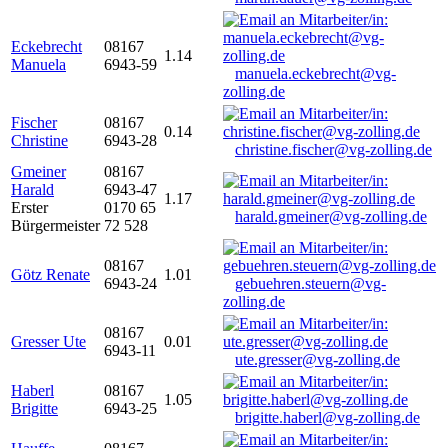
Eckebrecht
08167
1.14
Manuela
6943-59
manuela.eckebrecht@vg-
zolling.de
Fischer
08167
0.14
Christine
6943-28
christine.fischer@vg-zolling.de
Gmeiner
08167
Harald
6943-47
1.17
Erster
0170 65
harald.gmeiner@vg-zolling.de
Bürgermeister
72 528
08167
Götz Renate
1.01
6943-24
gebuehren.steuern@vg-
zolling.de
08167
Gresser Ute
0.01
6943-11
ute.gresser@vg-zolling.de
Haberl
08167
1.05
Brigitte
6943-25
brigitte.haberl@vg-zolling.de