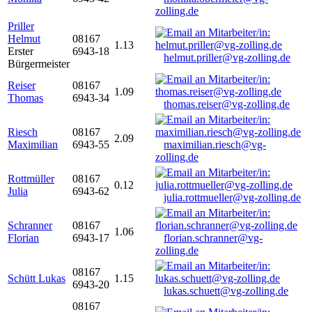
zolling.de
Priller
Helmut
08167
1.13
Erster
6943-18
helmut.priller@vg-zolling.de
Bürgermeister
Reiser
08167
1.09
Thomas
6943-34
thomas.reiser@vg-zolling.de
Riesch
08167
2.09
Maximilian
6943-55
maximilian.riesch@vg-
zolling.de
Rottmüller
08167
0.12
Julia
6943-62
julia.rottmueller@vg-zolling.de
Schranner
08167
1.06
Florian
6943-17
florian.schranner@vg-
zolling.de
08167
Schütt Lukas
1.15
6943-20
lukas.schuett@vg-zolling.de
08167