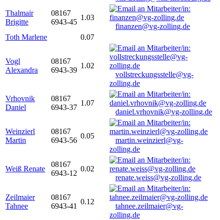
Thalmair
08167
1.03
Brigitte
6943-45
finanzen@vg-zolling.de
Toth Marlene
0.07
Vogl
08167
1.02
Alexandra
6943-39
vollstreckungsstelle@vg-
zolling.de
Vrhovnik
08167
1.07
Daniel
6943-37
daniel.vrhovnik@vg-zolling.de
Weinzierl
08167
0.05
Martin
6943-56
martin.weinzierl@vg-
zolling.de
08167
Weiß Renate
0.02
6943-12
renate.weiss@vg-zolling.de
Zeilmaier
08167
0.12
Tahnee
6943-41
tahnee.zeilmaier@vg-
zolling.de