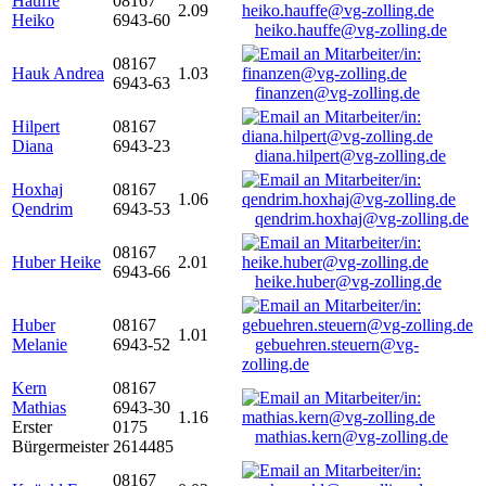
Hauffe
08167
2.09
Heiko
6943-60
heiko.hauffe@vg-zolling.de
08167
Hauk Andrea
1.03
6943-63
finanzen@vg-zolling.de
Hilpert
08167
Diana
6943-23
diana.hilpert@vg-zolling.de
Hoxhaj
08167
1.06
Qendrim
6943-53
qendrim.hoxhaj@vg-zolling.de
08167
Huber Heike
2.01
6943-66
heike.huber@vg-zolling.de
Huber
08167
1.01
Melanie
6943-52
gebuehren.steuern@vg-
zolling.de
Kern
08167
Mathias
6943-30
1.16
Erster
0175
mathias.kern@vg-zolling.de
Bürgermeister
2614485
08167