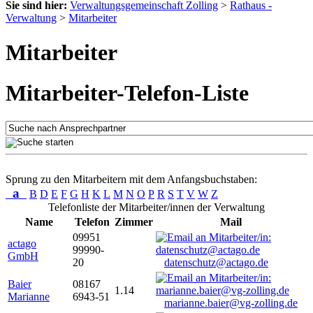
Sie sind hier:
Verwaltungsgemeinschaft Zolling
>
Rathaus -
Verwaltung
>
Mitarbeiter
Mitarbeiter
Mitarbeiter-Telefon-Liste
Sprung zu den Mitarbeitern mit dem Anfangsbuchstaben:
a
B
D
E
F
G
H
K
L
M
N
O
P
R
S
T
V
W
Z
Telefonliste der Mitarbeiter/innen der Verwaltung
Name
Telefon
Zimmer
Mail
09951
actago
99990-
GmbH
20
datenschutz@actago.de
Baier
08167
1.14
Marianne
6943-51
marianne.baier@vg-zolling.de