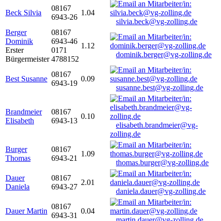
08167
Beck Silvia
1.04
6943-26
silvia.beck@vg-zolling.de
Berger
08167
Dominik
6943-46
1.12
Erster
0171
dominik.berger@vg-zolling.de
Bürgermeister
4788152
08167
Best Susanne
0.09
6943-19
susanne.best@vg-zolling.de
Brandmeier
08167
0.10
Elisabeth
6943-13
elisabeth.brandmeier@vg-
zolling.de
Burger
08167
1.09
Thomas
6943-21
thomas.burger@vg-zolling.de
Dauer
08167
2.01
Daniela
6943-27
daniela.dauer@vg-zolling.de
08167
Dauer Martin
0.04
6943-31
martin.dauer@vg-zolling.de