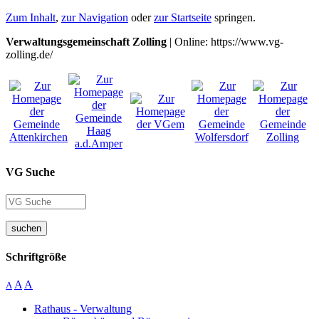
Zum Inhalt
,
zur Navigation
oder
zur Startseite
springen.
Verwaltungsgemeinschaft Zolling
| Online: https://www.vg-
zolling.de/
VG Suche
suchen
Schriftgröße
A
A
A
Rathaus - Verwaltung