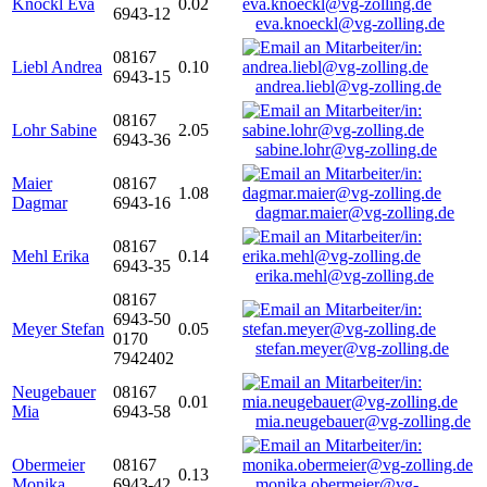
Knöckl Eva
0.02
6943-12
eva.knoeckl@vg-zolling.de
08167
Liebl Andrea
0.10
6943-15
andrea.liebl@vg-zolling.de
08167
Lohr Sabine
2.05
6943-36
sabine.lohr@vg-zolling.de
Maier
08167
1.08
Dagmar
6943-16
dagmar.maier@vg-zolling.de
08167
Mehl Erika
0.14
6943-35
erika.mehl@vg-zolling.de
08167
6943-50
Meyer Stefan
0.05
0170
stefan.meyer@vg-zolling.de
7942402
Neugebauer
08167
0.01
Mia
6943-58
mia.neugebauer@vg-zolling.de
Obermeier
08167
0.13
Monika
6943-42
monika.obermeier@vg-