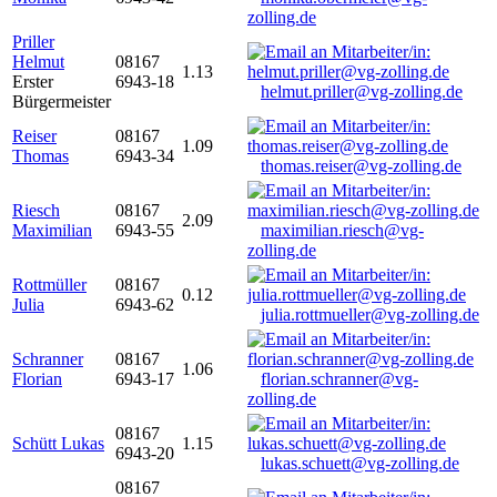
zolling.de
Priller
Helmut
08167
1.13
Erster
6943-18
helmut.priller@vg-zolling.de
Bürgermeister
Reiser
08167
1.09
Thomas
6943-34
thomas.reiser@vg-zolling.de
Riesch
08167
2.09
Maximilian
6943-55
maximilian.riesch@vg-
zolling.de
Rottmüller
08167
0.12
Julia
6943-62
julia.rottmueller@vg-zolling.de
Schranner
08167
1.06
Florian
6943-17
florian.schranner@vg-
zolling.de
08167
Schütt Lukas
1.15
6943-20
lukas.schuett@vg-zolling.de
08167