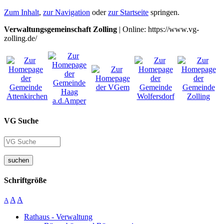
Zum Inhalt
,
zur Navigation
oder
zur Startseite
springen.
Verwaltungsgemeinschaft Zolling
| Online: https://www.vg-
zolling.de/
VG Suche
suchen
Schriftgröße
A
A
A
Rathaus - Verwaltung