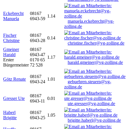
Eckebrecht
08167
1.14
Manuela
6943-59
manuela.eckebrecht@vg-
zolling.de
Fischer
08167
0.14
Christine
6943-28
christine.fischer@vg-zolling.de
Gmeiner
08167
Harald
6943-47
1.17
Erster
0170 65
harald.gmeiner@vg-zolling.de
Bürgermeister
72 528
08167
Götz Renate
1.01
6943-24
gebuehren.steuern@vg-
zolling.de
08167
Gresser Ute
0.01
6943-11
ute.gresser@vg-zolling.de
Haberl
08167
1.05
Brigitte
6943-25
brigitte.haberl@vg-zolling.de