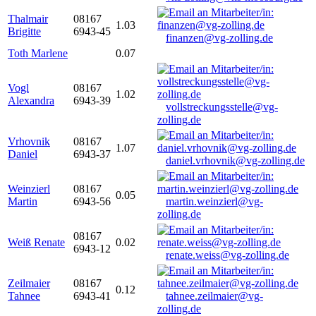
Thalmair
08167
1.03
Brigitte
6943-45
finanzen@vg-zolling.de
Toth Marlene
0.07
Vogl
08167
1.02
Alexandra
6943-39
vollstreckungsstelle@vg-
zolling.de
Vrhovnik
08167
1.07
Daniel
6943-37
daniel.vrhovnik@vg-zolling.de
Weinzierl
08167
0.05
Martin
6943-56
martin.weinzierl@vg-
zolling.de
08167
Weiß Renate
0.02
6943-12
renate.weiss@vg-zolling.de
Zeilmaier
08167
0.12
Tahnee
6943-41
tahnee.zeilmaier@vg-
zolling.de