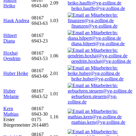
Hauffe
08167
2.09
Heiko
6943-60
heiko.hauffe@vg-zolling.de
08167
Hauk Andrea
1.03
6943-63
finanzen@vg-zolling.de
Hilpert
08167
Diana
6943-23
diana.hilpert@vg-zolling.de
Hoxhaj
08167
1.06
Qendrim
6943-53
qendrim.hoxhaj@vg-zolling.de
08167
Huber Heike
2.01
6943-66
heike.huber@vg-zolling.de
Huber
08167
1.01
Melanie
6943-52
gebuehren.steuern@vg-
zolling.de
Kern
08167
Mathias
6943-30
1.16
Erster
0175
mathias.kern@vg-zolling.de
Bürgermeister
2614485
08167