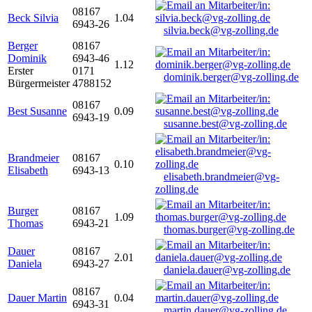
08167
Beck Silvia
1.04
6943-26
silvia.beck@vg-zolling.de
Berger
08167
Dominik
6943-46
1.12
Erster
0171
dominik.berger@vg-zolling.de
Bürgermeister
4788152
08167
Best Susanne
0.09
6943-19
susanne.best@vg-zolling.de
Brandmeier
08167
0.10
Elisabeth
6943-13
elisabeth.brandmeier@vg-
zolling.de
Burger
08167
1.09
Thomas
6943-21
thomas.burger@vg-zolling.de
Dauer
08167
2.01
Daniela
6943-27
daniela.dauer@vg-zolling.de
08167
Dauer Martin
0.04
6943-31
martin.dauer@vg-zolling.de