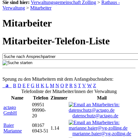
Sie sind hier:
Verwaltungsgemeinschaft Zolling
>
Rathaus -
Verwaltung
>
Mitarbeiter
Mitarbeiter
Mitarbeiter-Telefon-Liste
Sprung zu den Mitarbeitern mit dem Anfangsbuchstaben:
a
B
D
E
F
G
H
K
L
M
N
O
P
R
S
T
V
W
Z
Telefonliste der Mitarbeiter/innen der Verwaltung
Name
Telefon
Zimmer
Mail
09951
actago
99990-
GmbH
20
datenschutz@actago.de
Baier
08167
1.14
Marianne
6943-51
marianne.baier@vg-zolling.de