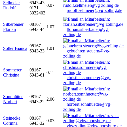
Sellmeier
6943-43
0.07
Rudolf
0171
rudolf.sellmeier@vg-zolling.de
3032403
Silberbauer
08167
1.07
Florian
6943-44
florian.silberbauer@vg-
zolling.de
08167
Soller Bianca
1.01
6943-33
gebuehren.steuern@vg-
zolling.de
Sommerer
08167
0.11
Christina
6943-61
christina.sommerer@vg-
zolling.de
Sonnhütter
08167
2.06
Norbert
6943-22
norbert.sonnhuetter@vg-
zolling.de
Steinecke
08167
0.03
Corinna
6943-32
vhs-zolling@vhs-moosburg.de