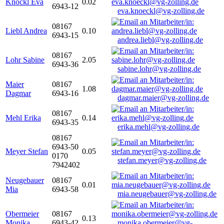
Knöckl Eva
0.02
6943-12
eva.knoeckl@vg-zolling.de
08167
Liebl Andrea
0.10
6943-15
andrea.liebl@vg-zolling.de
08167
Lohr Sabine
2.05
6943-36
sabine.lohr@vg-zolling.de
Maier
08167
1.08
Dagmar
6943-16
dagmar.maier@vg-zolling.de
08167
Mehl Erika
0.14
6943-35
erika.mehl@vg-zolling.de
08167
6943-50
Meyer Stefan
0.05
0170
stefan.meyer@vg-zolling.de
7942402
Neugebauer
08167
0.01
Mia
6943-58
mia.neugebauer@vg-zolling.de
Obermeier
08167
0.13
Monika
6943-42
monika.obermeier@vg-