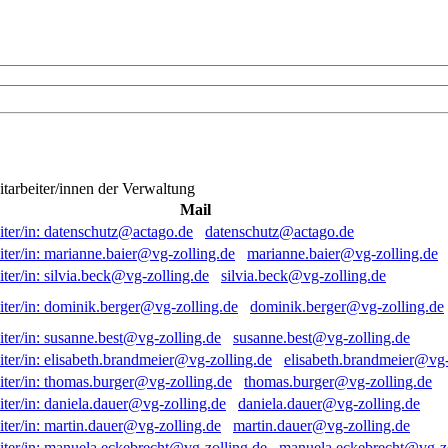
itarbeiter/innen der Verwaltung
Mail
datenschutz@actago.de
marianne.baier@vg-zolling.de
silvia.beck@vg-zolling.de
dominik.berger@vg-zolling.de
susanne.best@vg-zolling.de
elisabeth.brandmeier@vg-
thomas.burger@vg-zolling.de
daniela.dauer@vg-zolling.de
martin.dauer@vg-zolling.de
manuela.eckebrecht@vg-zo