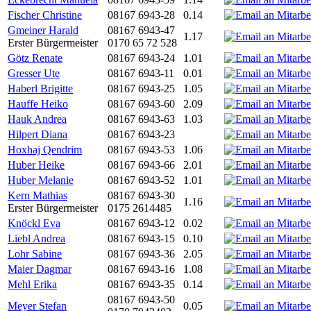
Fischer Christine
08167 6943-28
0.14
Gmeiner Harald
08167 6943-47
1.17
Erster Bürgermeister
0170 65 72 528
Götz Renate
08167 6943-24
1.01
Gresser Ute
08167 6943-11
0.01
Haberl Brigitte
08167 6943-25
1.05
Hauffe Heiko
08167 6943-60
2.09
Hauk Andrea
08167 6943-63
1.03
Hilpert Diana
08167 6943-23
Hoxhaj Qendrim
08167 6943-53
1.06
Huber Heike
08167 6943-66
2.01
Huber Melanie
08167 6943-52
1.01
Kern Mathias
08167 6943-30
1.16
Erster Bürgermeister
0175 2614485
Knöckl Eva
08167 6943-12
0.02
Liebl Andrea
08167 6943-15
0.10
Lohr Sabine
08167 6943-36
2.05
Maier Dagmar
08167 6943-16
1.08
Mehl Erika
08167 6943-35
0.14
08167 6943-50
Meyer Stefan
0.05