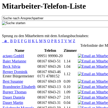
Mitarbeiter-Telefon-Liste
Sprung zu den Mitarbeitern mit dem Anfangsbuchstaben:
a
B
D
E
F
G
H
K
L
M
N
O
P
R
S
T
V
W
Z
Telefonliste der M
Name
Telefon
Zimmer
actago GmbH
09951 99990-20
Baier Marianne
08167 6943-51
1.14
Beck Silvia
08167 6943-26
1.04
Berger Dominik
08167 6943-46
1.12
Erster Bürgermeister
0171 4788152
Best Susanne
08167 6943-19
0.09
Brandmeier Elisabeth
08167 6943-13
0.10
Burger Thomas
08167 6943-21
1.09
Dauer Daniela
08167 6943-27
2.01
Dauer Martin
08167 6943-31
0.04
Eckebrecht Manuela
08167 6943-59
1.14