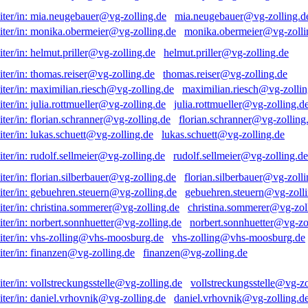
mia.neugebauer@vg-zolling.d
monika.obermeier@vg-zolli
helmut.priller@vg-zolling.de
thomas.reiser@vg-zolling.de
maximilian.riesch@vg-zollin
julia.rottmueller@vg-zolling.d
florian.schranner@vg-zolling
lukas.schuett@vg-zolling.de
rudolf.sellmeier@vg-zolling.de
florian.silberbauer@vg-zolli
gebuehren.steuern@vg-zolli
christina.sommerer@vg-zol
norbert.sonnhuetter@vg-zo
vhs-zolling@vhs-moosburg.de
finanzen@vg-zolling.de
vollstreckungsstelle@vg-zo
daniel.vrhovnik@vg-zolling.d