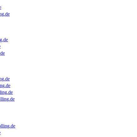
e
ng.de
g.de
e
.de
ng.de
ng.de
ling.de
lling.de
lling.de
e