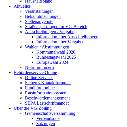
Haushaltspläne
Aktuelles
Veranstaltungen
Bekanntmachungen
Stellenangebote
Straßensperrungen im VG-Bereich
Ausschreibungen / Vergabe
Information über Ausschreibungen
Information über Vergaben
Wahlen / Abstimmungen
Kommunalwahl 2026
Bundestagswahl 2025
Europawahl 2024
Notrufnummern
Behördenservice Online
Online Services
Sicheres Kontaktformular
Fundbüro online
Ratsinformationssystem
Beschwerdemanagement
SEPA Lastschriftmandat
Über die VG-Zolling
Gemeinschaftsversammlung
Verbandsräte
Satzungen