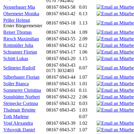
0170 7942402
Neugebauer Mia
08167 6943-58
0.01
Obermeier Monika
08167 6943-42
0.13
Priller Helmut
08167 6943-18
1.13
Erster Bürgermeister
Reiser Thomas
08167 6943-34
1.09
Riesch Maximilian
08167 6943-55
2.09
Rottmüller Julia
08167 6943-62
0.12
Schranner Florian
08167 6943-17
1.06
Schütt Lukas
08167 6943-20
1.15
08167 6943-43
Sellmeier Rudolf
0.07
0171 3032403
Silberbauer Florian
08167 6943-44
1.07
Soller Bianca
08167 6943-33
1.01
Sommerer Christina
08167 6943-61
0.11
Sonnhütter Norbert
08167 6943-22
2.06
Steinecke Corinna
08167 6943-32
0.03
Thalmair Brigitte
08167 6943-45
1.03
Toth Marlene
0.07
Vogl Alexandra
08167 6943-39
1.02
Vrhovnik Daniel
08167 6943-37
1.07