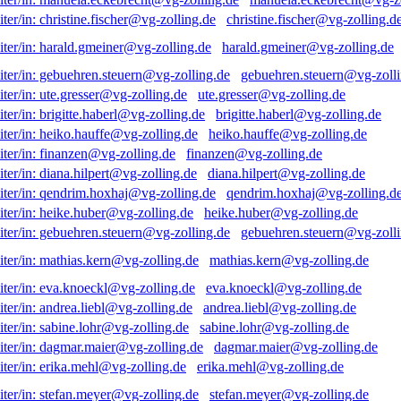
christine.fischer@vg-zolling.d
harald.gmeiner@vg-zolling.de
gebuehren.steuern@vg-zolli
ute.gresser@vg-zolling.de
brigitte.haberl@vg-zolling.de
heiko.hauffe@vg-zolling.de
finanzen@vg-zolling.de
diana.hilpert@vg-zolling.de
qendrim.hoxhaj@vg-zolling.d
heike.huber@vg-zolling.de
gebuehren.steuern@vg-zolli
mathias.kern@vg-zolling.de
eva.knoeckl@vg-zolling.de
andrea.liebl@vg-zolling.de
sabine.lohr@vg-zolling.de
dagmar.maier@vg-zolling.de
erika.mehl@vg-zolling.de
stefan.meyer@vg-zolling.de