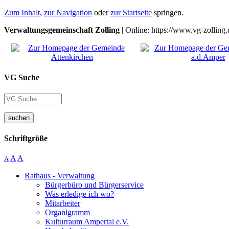
Zum Inhalt
,
zur Navigation
oder
zur Startseite
springen.
Verwaltungsgemeinschaft Zolling
| Online: https://www.vg-zolling.
VG Suche
suchen
Schriftgröße
A
A
A
Rathaus - Verwaltung
Bürgerbüro und Bürgerservice
Was erledige ich wo?
Mitarbeiter
Organigramm
Kulturraum Ampertal e.V.