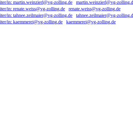
martin.weinzierl@vg-zolling.
renate.weiss@vg-zolling.de
tahnee.zeilmaier@vg-zolling.
kaemmerei@vg-zolling.de