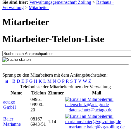
Sie sind hier:
Verwaltungsgemeinschaft Zolling
>
Rathaus -
Verwaltung
>
Mitarbeiter
Mitarbeiter
Mitarbeiter-Telefon-Liste
Sprung zu den Mitarbeitern mit dem Anfangsbuchstaben:
a
B
D
E
F
G
H
K
L
M
N
O
P
R
S
T
V
W
Z
Telefonliste der Mitarbeiter/innen der Verwaltung
Name
Telefon
Zimmer
Mail
09951
actago
99990-
GmbH
20
datenschutz@actago.de
Baier
08167
1.14
Marianne
6943-51
marianne.baier@vg-zolling.de