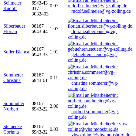
Sellmeier
6943-43
0.07
Rudolf
0171
rudolf.sellmeier@vg-zolling.de
3032403
Silberbauer
08167
1.07
Florian
6943-44
florian.silberbauer@vg-
zolling.de
08167
Soller Bianca
1.01
6943-33
gebuehren.steuern@vg-
zolling.de
Sommerer
08167
0.11
Christina
6943-61
christina.sommerer@vg-
zolling.de
Sonnhütter
08167
2.06
Norbert
6943-22
norbert.sonnhuetter@vg-
zolling.de
Steinecke
08167
0.03
Corinna
6943-32
vhs-zolling@vhs-moosburg.de