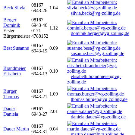
08167
Beck Silvia
1.04
6943-26
silvia.beck@vg-zolling.de
Berger
08167
Dominik
6943-46
1.12
Erster
0171
dominik.berger@vg-zolling.de
Bürgermeister
4788152
08167
Best Susanne
0.09
6943-19
susanne.best@vg-zolling.de
Brandmeier
08167
0.10
Elisabeth
6943-13
elisabeth.brandmeier@vg-
zolling.de
Burger
08167
1.09
Thomas
6943-21
thomas.burger@vg-zolling.de
Dauer
08167
2.01
Daniela
6943-27
daniela.dauer@vg-zolling.de
08167
Dauer Martin
0.04
6943-31
martin.dauer@vg-zolling.de