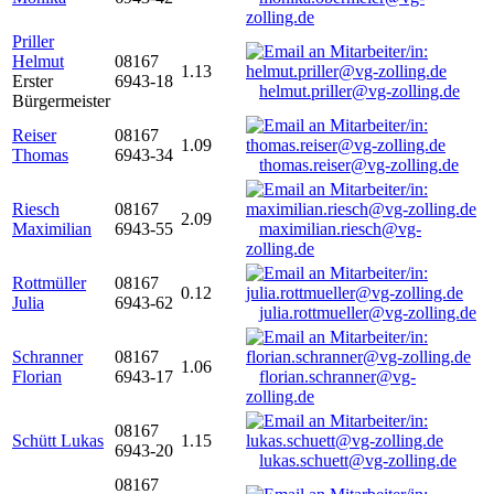
zolling.de
Priller
Helmut
08167
1.13
Erster
6943-18
helmut.priller@vg-zolling.de
Bürgermeister
Reiser
08167
1.09
Thomas
6943-34
thomas.reiser@vg-zolling.de
Riesch
08167
2.09
Maximilian
6943-55
maximilian.riesch@vg-
zolling.de
Rottmüller
08167
0.12
Julia
6943-62
julia.rottmueller@vg-zolling.de
Schranner
08167
1.06
Florian
6943-17
florian.schranner@vg-
zolling.de
08167
Schütt Lukas
1.15
6943-20
lukas.schuett@vg-zolling.de
08167