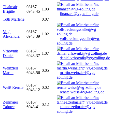
Thalmair
08167
1.03
Brigitte
6943-45
finanzen@vg-zolling.de
Toth Marlene
0.07
Vogl
08167
1.02
Alexandra
6943-39
vollstreckungsstelle@vg-
zolling.de
Vrhovnik
08167
1.07
Daniel
6943-37
daniel.vrhovnik@vg-zolling.de
Weinzierl
08167
0.05
Martin
6943-56
martin.weinzierl@vg-
zolling.de
08167
Weiß Renate
0.02
6943-12
renate.weiss@vg-zolling.de
Zeilmaier
08167
0.12
Tahnee
6943-41
tahnee.zeilmaier@vg-
zolling.de