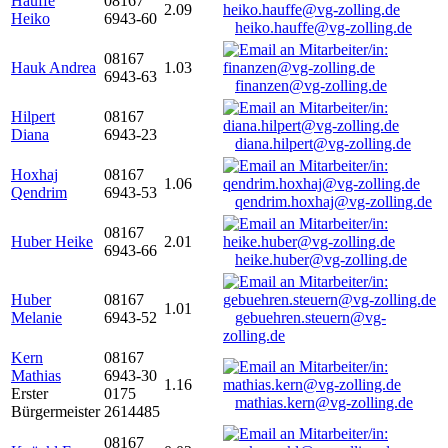
Hauffe
08167
2.09
Heiko
6943-60
heiko.hauffe@vg-zolling.de
08167
Hauk Andrea
1.03
6943-63
finanzen@vg-zolling.de
Hilpert
08167
Diana
6943-23
diana.hilpert@vg-zolling.de
Hoxhaj
08167
1.06
Qendrim
6943-53
qendrim.hoxhaj@vg-zolling.de
08167
Huber Heike
2.01
6943-66
heike.huber@vg-zolling.de
Huber
08167
1.01
Melanie
6943-52
gebuehren.steuern@vg-
zolling.de
Kern
08167
Mathias
6943-30
1.16
Erster
0175
mathias.kern@vg-zolling.de
Bürgermeister
2614485
08167