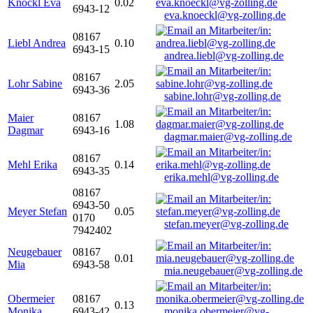
Knöckl Eva
0.02
6943-12
eva.knoeckl@vg-zolling.de
08167
Liebl Andrea
0.10
6943-15
andrea.liebl@vg-zolling.de
08167
Lohr Sabine
2.05
6943-36
sabine.lohr@vg-zolling.de
Maier
08167
1.08
Dagmar
6943-16
dagmar.maier@vg-zolling.de
08167
Mehl Erika
0.14
6943-35
erika.mehl@vg-zolling.de
08167
6943-50
Meyer Stefan
0.05
0170
stefan.meyer@vg-zolling.de
7942402
Neugebauer
08167
0.01
Mia
6943-58
mia.neugebauer@vg-zolling.de
Obermeier
08167
0.13
Monika
6943-42
monika.obermeier@vg-