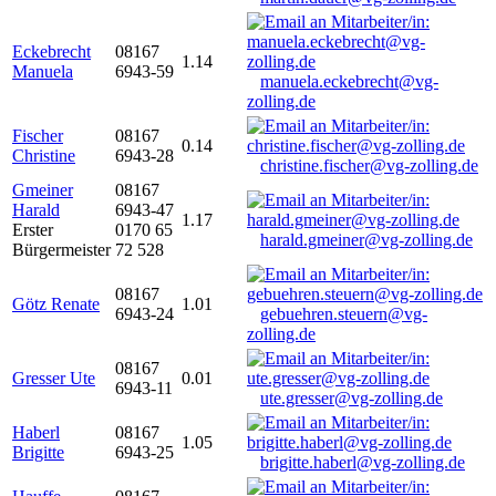
Eckebrecht
08167
1.14
Manuela
6943-59
manuela.eckebrecht@vg-
zolling.de
Fischer
08167
0.14
Christine
6943-28
christine.fischer@vg-zolling.de
Gmeiner
08167
Harald
6943-47
1.17
Erster
0170 65
harald.gmeiner@vg-zolling.de
Bürgermeister
72 528
08167
Götz Renate
1.01
6943-24
gebuehren.steuern@vg-
zolling.de
08167
Gresser Ute
0.01
6943-11
ute.gresser@vg-zolling.de
Haberl
08167
1.05
Brigitte
6943-25
brigitte.haberl@vg-zolling.de