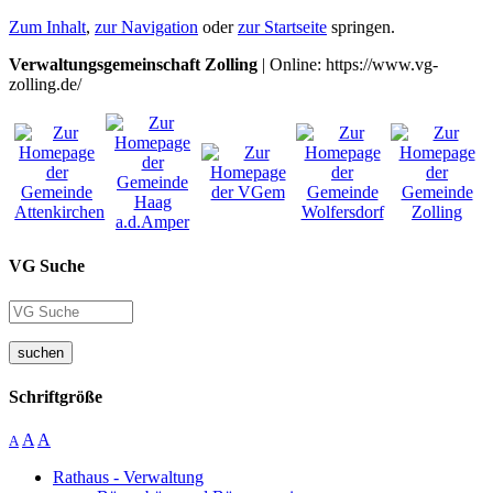
Zum Inhalt
,
zur Navigation
oder
zur Startseite
springen.
Verwaltungsgemeinschaft Zolling
| Online: https://www.vg-
zolling.de/
VG Suche
suchen
Schriftgröße
A
A
A
Rathaus - Verwaltung