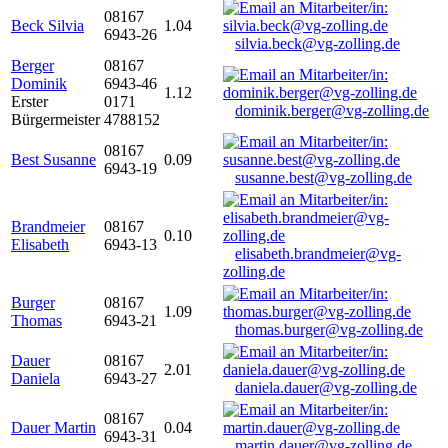
08167
Beck Silvia
1.04
6943-26
silvia.beck@vg-zolling.de
Berger
08167
Dominik
6943-46
1.12
Erster
0171
dominik.berger@vg-zolling.de
Bürgermeister
4788152
08167
Best Susanne
0.09
6943-19
susanne.best@vg-zolling.de
Brandmeier
08167
0.10
Elisabeth
6943-13
elisabeth.brandmeier@vg-
zolling.de
Burger
08167
1.09
Thomas
6943-21
thomas.burger@vg-zolling.de
Dauer
08167
2.01
Daniela
6943-27
daniela.dauer@vg-zolling.de
08167
Dauer Martin
0.04
6943-31
martin.dauer@vg-zolling.de