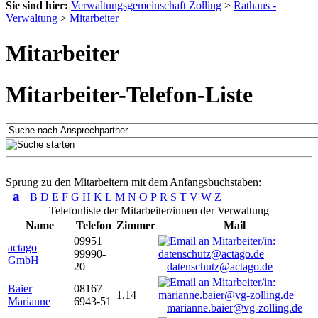
Sie sind hier:
Verwaltungsgemeinschaft Zolling
>
Rathaus -
Verwaltung
>
Mitarbeiter
Mitarbeiter
Mitarbeiter-Telefon-Liste
Sprung zu den Mitarbeitern mit dem Anfangsbuchstaben:
a
B
D
E
F
G
H
K
L
M
N
O
P
R
S
T
V
W
Z
Telefonliste der Mitarbeiter/innen der Verwaltung
Name
Telefon
Zimmer
Mail
09951
actago
99990-
GmbH
20
datenschutz@actago.de
Baier
08167
1.14
Marianne
6943-51
marianne.baier@vg-zolling.de