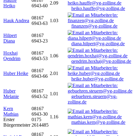
Hauffe
08167
2.09
Heiko
6943-60
heiko.hauffe@vg-zolling.de
08167
Hauk Andrea
1.03
6943-63
finanzen@vg-zolling.de
Hilpert
08167
Diana
6943-23
diana.hilpert@vg-zolling.de
Hoxhaj
08167
1.06
Qendrim
6943-53
qendrim.hoxhaj@vg-zolling.de
08167
Huber Heike
2.01
6943-66
heike.huber@vg-zolling.de
Huber
08167
1.01
Melanie
6943-52
gebuehren.steuern@vg-
zolling.de
Kern
08167
Mathias
6943-30
1.16
Erster
0175
mathias.kern@vg-zolling.de
Bürgermeister
2614485
08167