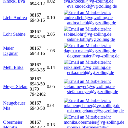
Knöckl Eva
0.02
6943-12
eva.knoeckl@vg-zolling.de
08167
Liebl Andrea
0.10
6943-15
andrea.liebl@vg-zolling.de
08167
Lohr Sabine
2.05
6943-36
sabine.lohr@vg-zolling.de
Maier
08167
1.08
Dagmar
6943-16
dagmar.maier@vg-zolling.de
08167
Mehl Erika
0.14
6943-35
erika.mehl@vg-zolling.de
08167
6943-50
Meyer Stefan
0.05
0170
stefan.meyer@vg-zolling.de
7942402
Neugebauer
08167
0.01
Mia
6943-58
mia.neugebauer@vg-zolling.de
Obermeier
08167
0.13
Monika
6943-42
monika.obermeier@vg-