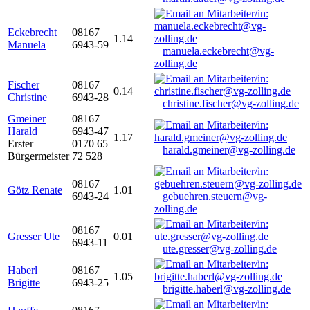
Eckebrecht
08167
1.14
Manuela
6943-59
manuela.eckebrecht@vg-
zolling.de
Fischer
08167
0.14
Christine
6943-28
christine.fischer@vg-zolling.de
Gmeiner
08167
Harald
6943-47
1.17
Erster
0170 65
harald.gmeiner@vg-zolling.de
Bürgermeister
72 528
08167
Götz Renate
1.01
6943-24
gebuehren.steuern@vg-
zolling.de
08167
Gresser Ute
0.01
6943-11
ute.gresser@vg-zolling.de
Haberl
08167
1.05
Brigitte
6943-25
brigitte.haberl@vg-zolling.de