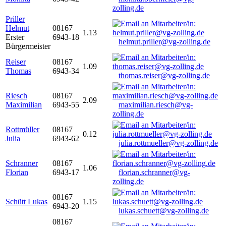
zolling.de
Priller
Helmut
08167
1.13
Erster
6943-18
helmut.priller@vg-zolling.de
Bürgermeister
Reiser
08167
1.09
Thomas
6943-34
thomas.reiser@vg-zolling.de
Riesch
08167
2.09
Maximilian
6943-55
maximilian.riesch@vg-
zolling.de
Rottmüller
08167
0.12
Julia
6943-62
julia.rottmueller@vg-zolling.de
Schranner
08167
1.06
Florian
6943-17
florian.schranner@vg-
zolling.de
08167
Schütt Lukas
1.15
6943-20
lukas.schuett@vg-zolling.de
08167