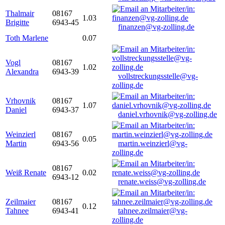
Thalmair
08167
1.03
Brigitte
6943-45
finanzen@vg-zolling.de
Toth Marlene
0.07
Vogl
08167
1.02
Alexandra
6943-39
vollstreckungsstelle@vg-
zolling.de
Vrhovnik
08167
1.07
Daniel
6943-37
daniel.vrhovnik@vg-zolling.de
Weinzierl
08167
0.05
Martin
6943-56
martin.weinzierl@vg-
zolling.de
08167
Weiß Renate
0.02
6943-12
renate.weiss@vg-zolling.de
Zeilmaier
08167
0.12
Tahnee
6943-41
tahnee.zeilmaier@vg-
zolling.de