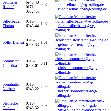
Sellmeier
6943-43
0.07
Rudolf
0171
rudolf.sellmeier@vg-zolling.de
3032403
Silberbauer
08167
1.07
Florian
6943-44
florian.silberbauer@vg-
zolling.de
08167
Soller Bianca
1.01
6943-33
gebuehren.steuern@vg-
zolling.de
Sommerer
08167
0.11
Christina
6943-61
christina.sommerer@vg-
zolling.de
Sonnhütter
08167
2.06
Norbert
6943-22
norbert.sonnhuetter@vg-
zolling.de
Steinecke
08167
0.03
Corinna
6943-32
vhs-zolling@vhs-moosburg.de