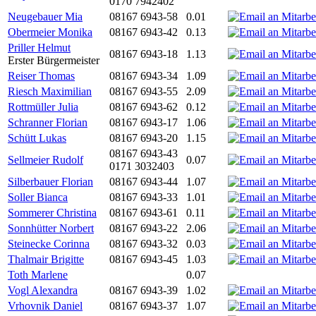
0170 7942402
Neugebauer Mia
08167 6943-58
0.01
Obermeier Monika
08167 6943-42
0.13
Priller Helmut
08167 6943-18
1.13
Erster Bürgermeister
Reiser Thomas
08167 6943-34
1.09
Riesch Maximilian
08167 6943-55
2.09
Rottmüller Julia
08167 6943-62
0.12
Schranner Florian
08167 6943-17
1.06
Schütt Lukas
08167 6943-20
1.15
08167 6943-43
Sellmeier Rudolf
0.07
0171 3032403
Silberbauer Florian
08167 6943-44
1.07
Soller Bianca
08167 6943-33
1.01
Sommerer Christina
08167 6943-61
0.11
Sonnhütter Norbert
08167 6943-22
2.06
Steinecke Corinna
08167 6943-32
0.03
Thalmair Brigitte
08167 6943-45
1.03
Toth Marlene
0.07
Vogl Alexandra
08167 6943-39
1.02
Vrhovnik Daniel
08167 6943-37
1.07