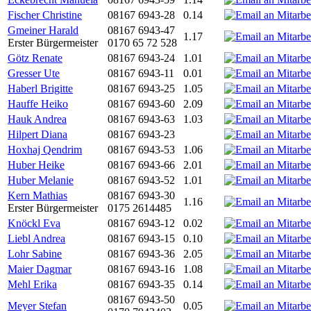
Fischer Christine
08167 6943-28
0.14
Gmeiner Harald
08167 6943-47
1.17
Erster Bürgermeister
0170 65 72 528
Götz Renate
08167 6943-24
1.01
Gresser Ute
08167 6943-11
0.01
Haberl Brigitte
08167 6943-25
1.05
Hauffe Heiko
08167 6943-60
2.09
Hauk Andrea
08167 6943-63
1.03
Hilpert Diana
08167 6943-23
Hoxhaj Qendrim
08167 6943-53
1.06
Huber Heike
08167 6943-66
2.01
Huber Melanie
08167 6943-52
1.01
Kern Mathias
08167 6943-30
1.16
Erster Bürgermeister
0175 2614485
Knöckl Eva
08167 6943-12
0.02
Liebl Andrea
08167 6943-15
0.10
Lohr Sabine
08167 6943-36
2.05
Maier Dagmar
08167 6943-16
1.08
Mehl Erika
08167 6943-35
0.14
08167 6943-50
Meyer Stefan
0.05