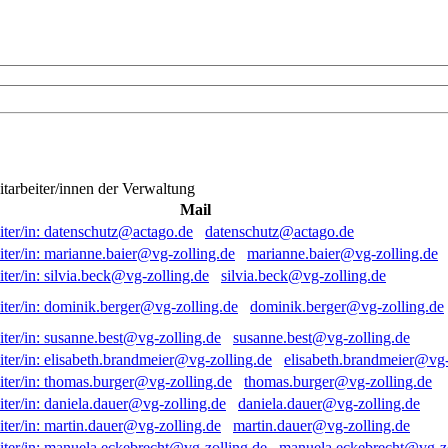
itarbeiter/innen der Verwaltung
Mail
datenschutz@actago.de
marianne.baier@vg-zolling.de
silvia.beck@vg-zolling.de
dominik.berger@vg-zolling.de
susanne.best@vg-zolling.de
elisabeth.brandmeier@vg-
thomas.burger@vg-zolling.de
daniela.dauer@vg-zolling.de
martin.dauer@vg-zolling.de
manuela.eckebrecht@vg-zo