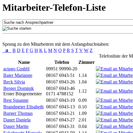
Mitarbeiter-Telefon-Liste
Sprung zu den Mitarbeitern mit dem Anfangsbuchstaben:
a
B
D
E
F
G
H
K
L
M
N
O
P
R
S
T
V
W
Z
Telefonliste der M
Name
Telefon
Zimmer
actago GmbH
09951 99990-20
Baier Marianne
08167 6943-51
1.14
Beck Silvia
08167 6943-26
1.04
Berger Dominik
08167 6943-46
1.12
Erster Bürgermeister
0171 4788152
Best Susanne
08167 6943-19
0.09
Brandmeier Elisabeth
08167 6943-13
0.10
Burger Thomas
08167 6943-21
1.09
Dauer Daniela
08167 6943-27
2.01
Dauer Martin
08167 6943-31
0.04
Eckebrecht Manuela
08167 6943-59
1.14