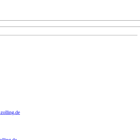
zolling.de
lling.de