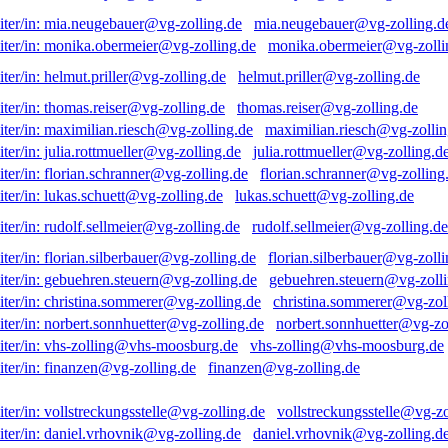
mia.neugebauer@vg-zolling.d
monika.obermeier@vg-zolli
helmut.priller@vg-zolling.de
thomas.reiser@vg-zolling.de
maximilian.riesch@vg-zollin
julia.rottmueller@vg-zolling.d
florian.schranner@vg-zolling
lukas.schuett@vg-zolling.de
rudolf.sellmeier@vg-zolling.de
florian.silberbauer@vg-zolli
gebuehren.steuern@vg-zolli
christina.sommerer@vg-zol
norbert.sonnhuetter@vg-zo
vhs-zolling@vhs-moosburg.de
finanzen@vg-zolling.de
vollstreckungsstelle@vg-zo
daniel.vrhovnik@vg-zolling.d