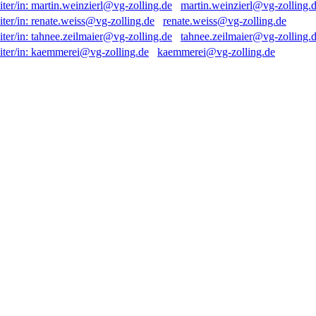
martin.weinzierl@vg-zolling.
renate.weiss@vg-zolling.de
tahnee.zeilmaier@vg-zolling.
kaemmerei@vg-zolling.de