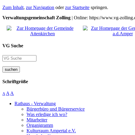
Zum Inhalt
,
zur Navigation
oder
zur Startseite
springen.
Verwaltungsgemeinschaft Zolling
| Online: https://www.vg-zolling.
VG Suche
suchen
Schriftgröße
A
A
A
Rathaus - Verwaltung
Bürgerbüro und Bürgerservice
Was erledige ich wo?
Mitarbeiter
Organigramm
Kulturraum Ampertal e.V.