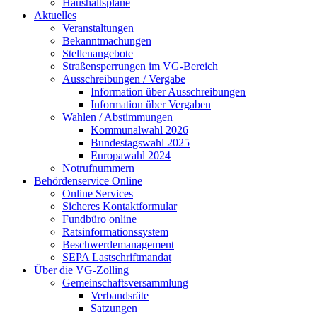
Haushaltspläne
Aktuelles
Veranstaltungen
Bekanntmachungen
Stellenangebote
Straßensperrungen im VG-Bereich
Ausschreibungen / Vergabe
Information über Ausschreibungen
Information über Vergaben
Wahlen / Abstimmungen
Kommunalwahl 2026
Bundestagswahl 2025
Europawahl 2024
Notrufnummern
Behördenservice Online
Online Services
Sicheres Kontaktformular
Fundbüro online
Ratsinformationssystem
Beschwerdemanagement
SEPA Lastschriftmandat
Über die VG-Zolling
Gemeinschaftsversammlung
Verbandsräte
Satzungen