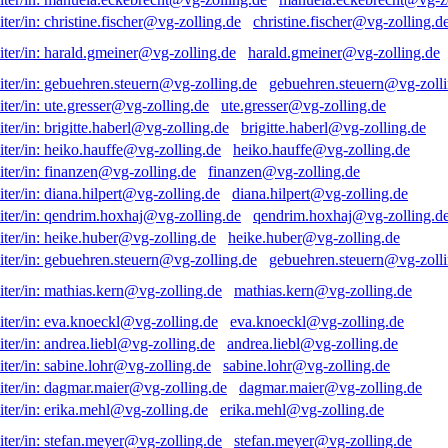
christine.fischer@vg-zolling.d
harald.gmeiner@vg-zolling.de
gebuehren.steuern@vg-zolli
ute.gresser@vg-zolling.de
brigitte.haberl@vg-zolling.de
heiko.hauffe@vg-zolling.de
finanzen@vg-zolling.de
diana.hilpert@vg-zolling.de
qendrim.hoxhaj@vg-zolling.d
heike.huber@vg-zolling.de
gebuehren.steuern@vg-zolli
mathias.kern@vg-zolling.de
eva.knoeckl@vg-zolling.de
andrea.liebl@vg-zolling.de
sabine.lohr@vg-zolling.de
dagmar.maier@vg-zolling.de
erika.mehl@vg-zolling.de
stefan.meyer@vg-zolling.de