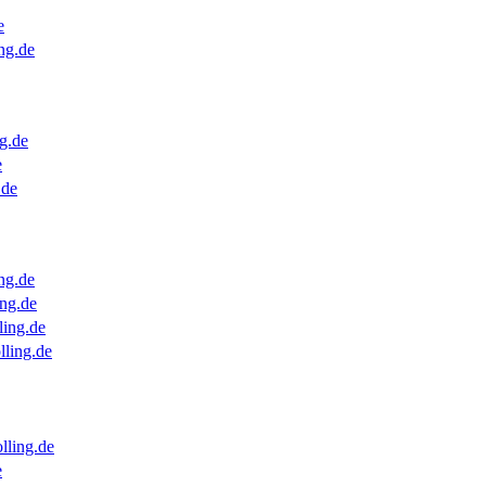
e
ng.de
g.de
e
.de
ng.de
ng.de
ling.de
lling.de
lling.de
e