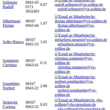
Sellmeier
6943-43
0.07
Rudolf
0171
rudolf.sellmeier@vg-zolling.de
3032403
Silberbauer
08167
1.07
Florian
6943-44
florian.silberbauer@vg-
zolling.de
08167
Soller Bianca
1.01
6943-33
gebuehren.steuern@vg-
zolling.de
Sommerer
08167
0.11
Christina
6943-61
christina.sommerer@vg-
zolling.de
Sonnhütter
08167
2.06
Norbert
6943-22
norbert.sonnhuetter@vg-
zolling.de
Steinecke
08167
0.03
Corinna
6943-32
vhs-zolling@vhs-moosburg.de