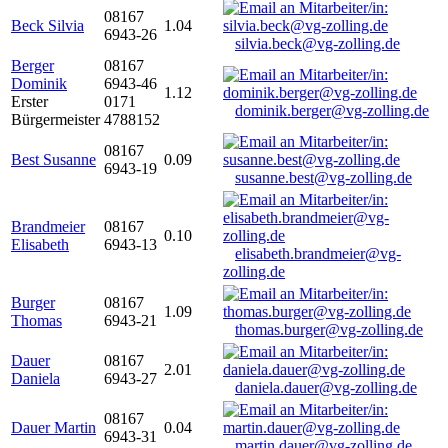
08167
Beck Silvia
1.04
6943-26
silvia.beck@vg-zolling.de
Berger
08167
Dominik
6943-46
1.12
Erster
0171
dominik.berger@vg-zolling.de
Bürgermeister
4788152
08167
Best Susanne
0.09
6943-19
susanne.best@vg-zolling.de
Brandmeier
08167
0.10
Elisabeth
6943-13
elisabeth.brandmeier@vg-
zolling.de
Burger
08167
1.09
Thomas
6943-21
thomas.burger@vg-zolling.de
Dauer
08167
2.01
Daniela
6943-27
daniela.dauer@vg-zolling.de
08167
Dauer Martin
0.04
6943-31
martin.dauer@vg-zolling.de