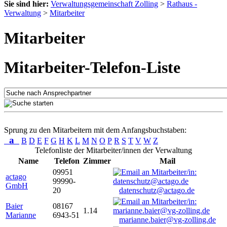
Sie sind hier:
Verwaltungsgemeinschaft Zolling
>
Rathaus -
Verwaltung
>
Mitarbeiter
Mitarbeiter
Mitarbeiter-Telefon-Liste
Sprung zu den Mitarbeitern mit dem Anfangsbuchstaben:
a
B
D
E
F
G
H
K
L
M
N
O
P
R
S
T
V
W
Z
Telefonliste der Mitarbeiter/innen der Verwaltung
Name
Telefon
Zimmer
Mail
09951
actago
99990-
GmbH
20
datenschutz@actago.de
Baier
08167
1.14
Marianne
6943-51
marianne.baier@vg-zolling.de