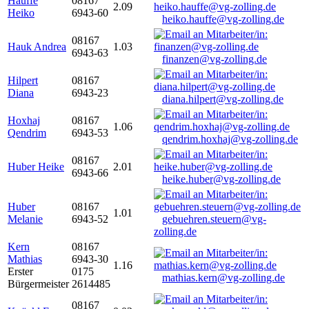
Hauffe
08167
2.09
Heiko
6943-60
heiko.hauffe@vg-zolling.de
08167
Hauk Andrea
1.03
6943-63
finanzen@vg-zolling.de
Hilpert
08167
Diana
6943-23
diana.hilpert@vg-zolling.de
Hoxhaj
08167
1.06
Qendrim
6943-53
qendrim.hoxhaj@vg-zolling.de
08167
Huber Heike
2.01
6943-66
heike.huber@vg-zolling.de
Huber
08167
1.01
Melanie
6943-52
gebuehren.steuern@vg-
zolling.de
Kern
08167
Mathias
6943-30
1.16
Erster
0175
mathias.kern@vg-zolling.de
Bürgermeister
2614485
08167