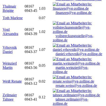
Thalmair
08167
1.03
Brigitte
6943-45
finanzen@vg-zolling.de
Toth Marlene
0.07
Vogl
08167
1.02
Alexandra
6943-39
vollstreckungsstelle@vg-
zolling.de
Vrhovnik
08167
1.07
Daniel
6943-37
daniel.vrhovnik@vg-zolling.de
Weinzierl
08167
0.05
Martin
6943-56
martin.weinzierl@vg-
zolling.de
08167
Weiß Renate
0.02
6943-12
renate.weiss@vg-zolling.de
Zeilmaier
08167
0.12
Tahnee
6943-41
tahnee.zeilmaier@vg-
zolling.de