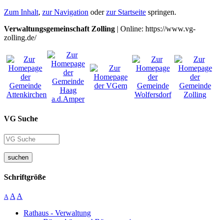
Zum Inhalt
,
zur Navigation
oder
zur Startseite
springen.
Verwaltungsgemeinschaft Zolling
| Online: https://www.vg-
zolling.de/
VG Suche
suchen
Schriftgröße
A
A
A
Rathaus - Verwaltung