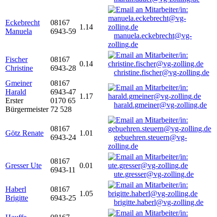
Eckebrecht
08167
1.14
Manuela
6943-59
manuela.eckebrecht@vg-
zolling.de
Fischer
08167
0.14
Christine
6943-28
christine.fischer@vg-zolling.de
Gmeiner
08167
Harald
6943-47
1.17
Erster
0170 65
harald.gmeiner@vg-zolling.de
Bürgermeister
72 528
08167
Götz Renate
1.01
6943-24
gebuehren.steuern@vg-
zolling.de
08167
Gresser Ute
0.01
6943-11
ute.gresser@vg-zolling.de
Haberl
08167
1.05
Brigitte
6943-25
brigitte.haberl@vg-zolling.de