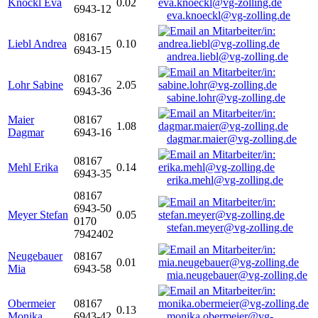
Knöckl Eva
0.02
6943-12
eva.knoeckl@vg-zolling.de
08167
Liebl Andrea
0.10
6943-15
andrea.liebl@vg-zolling.de
08167
Lohr Sabine
2.05
6943-36
sabine.lohr@vg-zolling.de
Maier
08167
1.08
Dagmar
6943-16
dagmar.maier@vg-zolling.de
08167
Mehl Erika
0.14
6943-35
erika.mehl@vg-zolling.de
08167
6943-50
Meyer Stefan
0.05
0170
stefan.meyer@vg-zolling.de
7942402
Neugebauer
08167
0.01
Mia
6943-58
mia.neugebauer@vg-zolling.de
Obermeier
08167
0.13
Monika
6943-42
monika.obermeier@vg-