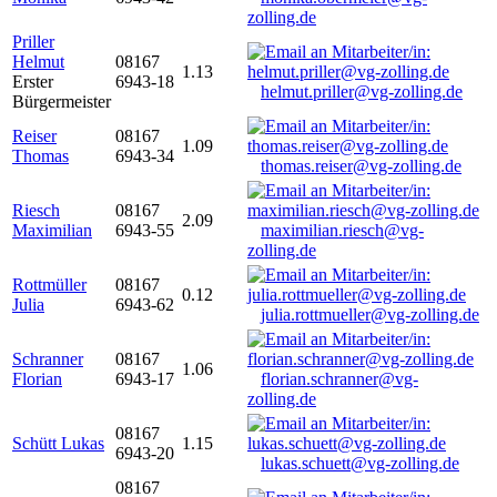
zolling.de
Priller
Helmut
08167
1.13
Erster
6943-18
helmut.priller@vg-zolling.de
Bürgermeister
Reiser
08167
1.09
Thomas
6943-34
thomas.reiser@vg-zolling.de
Riesch
08167
2.09
Maximilian
6943-55
maximilian.riesch@vg-
zolling.de
Rottmüller
08167
0.12
Julia
6943-62
julia.rottmueller@vg-zolling.de
Schranner
08167
1.06
Florian
6943-17
florian.schranner@vg-
zolling.de
08167
Schütt Lukas
1.15
6943-20
lukas.schuett@vg-zolling.de
08167