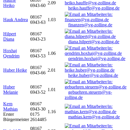
Hauffe
08167
2.09
Heiko
6943-60
heiko.hauffe@vg-zolling.de
08167
Hauk Andrea
1.03
6943-63
finanzen@vg-zolling.de
Hilpert
08167
Diana
6943-23
diana.hilpert@vg-zolling.de
Hoxhaj
08167
1.06
Qendrim
6943-53
qendrim.hoxhaj@vg-zolling.de
08167
Huber Heike
2.01
6943-66
heike.huber@vg-zolling.de
Huber
08167
1.01
Melanie
6943-52
gebuehren.steuern@vg-
zolling.de
Kern
08167
Mathias
6943-30
1.16
Erster
0175
mathias.kern@vg-zolling.de
Bürgermeister
2614485
08167