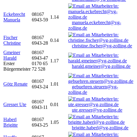
Eckebrecht
08167
1.14
Manuela
6943-59
manuela.eckebrecht@vg-
zolling.de
Fischer
08167
0.14
Christine
6943-28
christine.fischer@vg-zolling.de
Gmeiner
08167
Harald
6943-47
1.17
Erster
0170 65
harald.gmeiner@vg-zolling.de
Bürgermeister
72 528
08167
Götz Renate
1.01
6943-24
gebuehren.steuern@vg-
zolling.de
08167
Gresser Ute
0.01
6943-11
ute.gresser@vg-zolling.de
Haberl
08167
1.05
Brigitte
6943-25
brigitte.haberl@vg-zolling.de