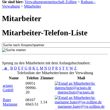
Sie sind hier:
Verwaltungsgemeinschaft Zolling
>
Rathaus -
Verwaltung
>
Mitarbeiter
Mitarbeiter
Mitarbeiter-Telefon-Liste
Sprung zu den Mitarbeitern mit dem Anfangsbuchstaben:
a
B
D
E
F
G
H
K
L
M
N
O
P
R
S
T
V
W
Z
Telefonliste der Mitarbeiter/innen der Verwaltung
Name
Telefon
Zimmer
Mail
09951
actago
99990-
GmbH
20
datenschutz@actago.de
Baier
08167
1.14
Marianne
6943-51
marianne.baier@vg-zolling.de