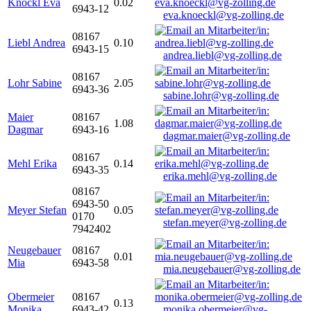
Knöckl Eva
0.02
6943-12
eva.knoeckl@vg-zolling.de
08167
Liebl Andrea
0.10
6943-15
andrea.liebl@vg-zolling.de
08167
Lohr Sabine
2.05
6943-36
sabine.lohr@vg-zolling.de
Maier
08167
1.08
Dagmar
6943-16
dagmar.maier@vg-zolling.de
08167
Mehl Erika
0.14
6943-35
erika.mehl@vg-zolling.de
08167
6943-50
Meyer Stefan
0.05
0170
stefan.meyer@vg-zolling.de
7942402
Neugebauer
08167
0.01
Mia
6943-58
mia.neugebauer@vg-zolling.de
Obermeier
08167
0.13
Monika
6943-42
monika.obermeier@vg-