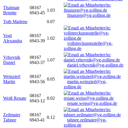
Thalmair
08167
1.03
Brigitte
6943-45
finanzen@vg-zolling.de
Toth Marlene
0.07
Vogl
08167
1.02
Alexandra
6943-39
vollstreckungsstelle@vg-
zolling.de
Vrhovnik
08167
1.07
Daniel
6943-37
daniel.vrhovnik@vg-zolling.de
Weinzierl
08167
0.05
Martin
6943-56
martin.weinzierl@vg-
zolling.de
08167
Weiß Renate
0.02
6943-12
renate.weiss@vg-zolling.de
Zeilmaier
08167
0.12
Tahnee
6943-41
tahnee.zeilmaier@vg-
zolling.de