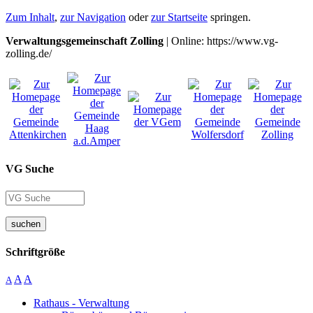
Zum Inhalt
,
zur Navigation
oder
zur Startseite
springen.
Verwaltungsgemeinschaft Zolling
| Online: https://www.vg-
zolling.de/
VG Suche
suchen
Schriftgröße
A
A
A
Rathaus - Verwaltung