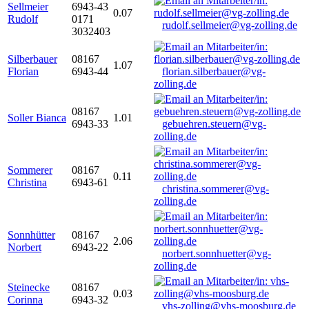
Sellmeier
6943-43
0.07
Rudolf
0171
rudolf.sellmeier@vg-zolling.de
3032403
Silberbauer
08167
1.07
Florian
6943-44
florian.silberbauer@vg-
zolling.de
08167
Soller Bianca
1.01
6943-33
gebuehren.steuern@vg-
zolling.de
Sommerer
08167
0.11
Christina
6943-61
christina.sommerer@vg-
zolling.de
Sonnhütter
08167
2.06
Norbert
6943-22
norbert.sonnhuetter@vg-
zolling.de
Steinecke
08167
0.03
Corinna
6943-32
vhs-zolling@vhs-moosburg.de