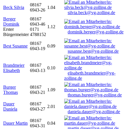
08167
Beck Silvia
1.04
6943-26
silvia.beck@vg-zolling.de
Berger
08167
Dominik
6943-46
1.12
Erster
0171
dominik.berger@vg-zolling.de
Bürgermeister
4788152
08167
Best Susanne
0.09
6943-19
susanne.best@vg-zolling.de
Brandmeier
08167
0.10
Elisabeth
6943-13
elisabeth.brandmeier@vg-
zolling.de
Burger
08167
1.09
Thomas
6943-21
thomas.burger@vg-zolling.de
Dauer
08167
2.01
Daniela
6943-27
daniela.dauer@vg-zolling.de
08167
Dauer Martin
0.04
6943-31
martin.dauer@vg-zolling.de