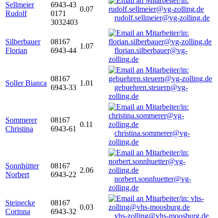
Sellmeier
6943-43
0.07
Rudolf
0171
rudolf.sellmeier@vg-zolling.de
3032403
Silberbauer
08167
1.07
Florian
6943-44
florian.silberbauer@vg-
zolling.de
08167
Soller Bianca
1.01
6943-33
gebuehren.steuern@vg-
zolling.de
Sommerer
08167
0.11
Christina
6943-61
christina.sommerer@vg-
zolling.de
Sonnhütter
08167
2.06
Norbert
6943-22
norbert.sonnhuetter@vg-
zolling.de
Steinecke
08167
0.03
Corinna
6943-32
vhs-zolling@vhs-moosburg.de