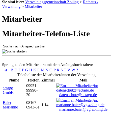
Sie sind hier:
Verwaltungsgemeinschaft Zolling
>
Rathaus -
Verwaltung
>
Mitarbeiter
Mitarbeiter
Mitarbeiter-Telefon-Liste
Sprung zu den Mitarbeitern mit dem Anfangsbuchstaben:
a
B
D
E
F
G
H
K
L
M
N
O
P
R
S
T
V
W
Z
Telefonliste der Mitarbeiter/innen der Verwaltung
Name
Telefon
Zimmer
Mail
09951
actago
99990-
GmbH
20
datenschutz@actago.de
Baier
08167
1.14
Marianne
6943-51
marianne.baier@vg-zolling.de