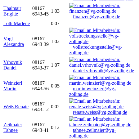
Thalmair
08167
1.03
Brigitte
6943-45
finanzen@vg-zolling.de
Toth Marlene
0.07
Vogl
08167
1.02
Alexandra
6943-39
vollstreckungsstelle@vg-
zolling.de
Vrhovnik
08167
1.07
Daniel
6943-37
daniel.vrhovnik@vg-zolling.de
Weinzierl
08167
0.05
Martin
6943-56
martin.weinzierl@vg-
zolling.de
08167
Weiß Renate
0.02
6943-12
renate.weiss@vg-zolling.de
Zeilmaier
08167
0.12
Tahnee
6943-41
tahnee.zeilmaier@vg-
zolling.de