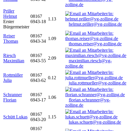
zolling.de
Priller
Helmut
08167
1.13
Erster
6943-18
helmut.priller@vg-zolling.de
Bürgermeister
Reiser
08167
1.09
Thomas
6943-34
thomas.reiser@vg-zolling.de
Riesch
08167
2.09
Maximilian
6943-55
maximilian.riesch@vg-
zolling.de
Rottmüller
08167
0.12
Julia
6943-62
julia.rottmueller@vg-zolling.de
Schranner
08167
1.06
Florian
6943-17
florian.schranner@vg-
zolling.de
08167
Schütt Lukas
1.15
6943-20
lukas.schuett@vg-zolling.de
08167