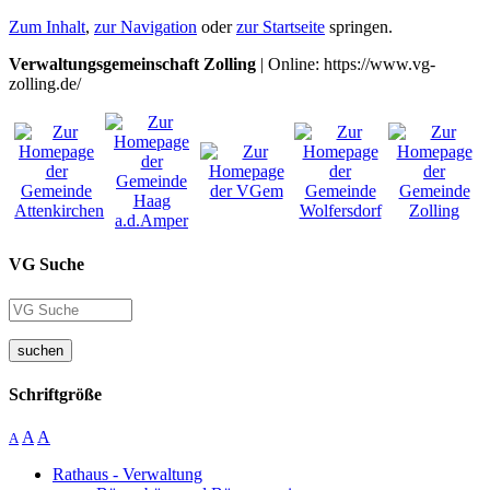
Zum Inhalt
,
zur Navigation
oder
zur Startseite
springen.
Verwaltungsgemeinschaft Zolling
| Online: https://www.vg-
zolling.de/
VG Suche
suchen
Schriftgröße
A
A
A
Rathaus - Verwaltung