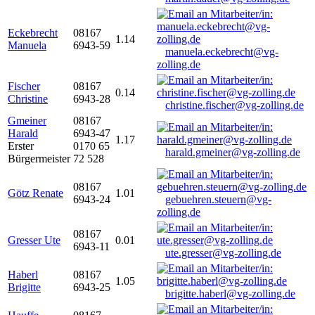
Eckebrecht
08167
1.14
Manuela
6943-59
manuela.eckebrecht@vg-
zolling.de
Fischer
08167
0.14
Christine
6943-28
christine.fischer@vg-zolling.de
Gmeiner
08167
Harald
6943-47
1.17
Erster
0170 65
harald.gmeiner@vg-zolling.de
Bürgermeister
72 528
08167
Götz Renate
1.01
6943-24
gebuehren.steuern@vg-
zolling.de
08167
Gresser Ute
0.01
6943-11
ute.gresser@vg-zolling.de
Haberl
08167
1.05
Brigitte
6943-25
brigitte.haberl@vg-zolling.de