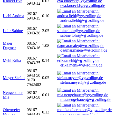
Knöckl Eva
0.02
6943-12
eva.knoeckl@vg-zolling.de
08167
Liebl Andrea
0.10
6943-15
andrea.liebl@vg-zolling.de
08167
Lohr Sabine
2.05
6943-36
sabine.lohr@vg-zolling.de
Maier
08167
1.08
Dagmar
6943-16
dagmar.maier@vg-zolling.de
08167
Mehl Erika
0.14
6943-35
erika.mehl@vg-zolling.de
08167
6943-50
Meyer Stefan
0.05
0170
stefan.meyer@vg-zolling.de
7942402
Neugebauer
08167
0.01
Mia
6943-58
mia.neugebauer@vg-zolling.de
Obermeier
08167
0.13
Monika
6943-42
monika.obermeier@vg-