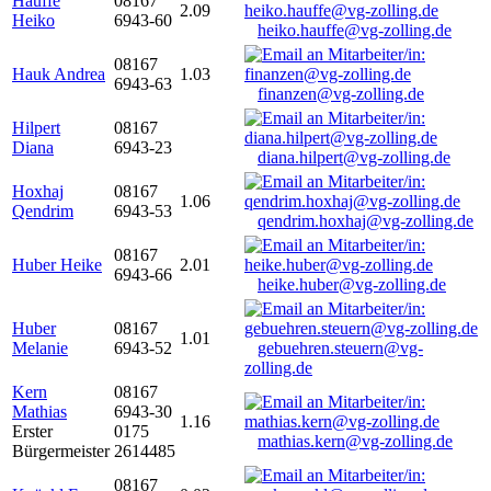
Hauffe
08167
2.09
Heiko
6943-60
heiko.hauffe@vg-zolling.de
08167
Hauk Andrea
1.03
6943-63
finanzen@vg-zolling.de
Hilpert
08167
Diana
6943-23
diana.hilpert@vg-zolling.de
Hoxhaj
08167
1.06
Qendrim
6943-53
qendrim.hoxhaj@vg-zolling.de
08167
Huber Heike
2.01
6943-66
heike.huber@vg-zolling.de
Huber
08167
1.01
Melanie
6943-52
gebuehren.steuern@vg-
zolling.de
Kern
08167
Mathias
6943-30
1.16
Erster
0175
mathias.kern@vg-zolling.de
Bürgermeister
2614485
08167