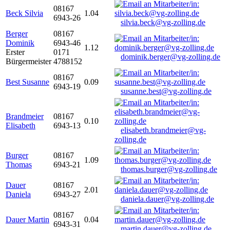
08167
Beck Silvia
1.04
6943-26
silvia.beck@vg-zolling.de
Berger
08167
Dominik
6943-46
1.12
Erster
0171
dominik.berger@vg-zolling.de
Bürgermeister
4788152
08167
Best Susanne
0.09
6943-19
susanne.best@vg-zolling.de
Brandmeier
08167
0.10
Elisabeth
6943-13
elisabeth.brandmeier@vg-
zolling.de
Burger
08167
1.09
Thomas
6943-21
thomas.burger@vg-zolling.de
Dauer
08167
2.01
Daniela
6943-27
daniela.dauer@vg-zolling.de
08167
Dauer Martin
0.04
6943-31
martin.dauer@vg-zolling.de