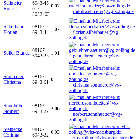
Sellmeier
6943-43
0.07
Rudolf
0171
rudolf.sellmeier@vg-zolling.de
3032403
Silberbauer
08167
1.07
Florian
6943-44
florian.silberbauer@vg-
zolling.de
08167
Soller Bianca
1.01
6943-33
gebuehren.steuern@vg-
zolling.de
Sommerer
08167
0.11
Christina
6943-61
christina.sommerer@vg-
zolling.de
Sonnhütter
08167
2.06
Norbert
6943-22
norbert.sonnhuetter@vg-
zolling.de
Steinecke
08167
0.03
Corinna
6943-32
vhs-zolling@vhs-moosburg.de