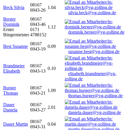
08167
Beck Silvia
1.04
6943-26
silvia.beck@vg-zolling.de
Berger
08167
Dominik
6943-46
1.12
Erster
0171
dominik.berger@vg-zolling.de
Bürgermeister
4788152
08167
Best Susanne
0.09
6943-19
susanne.best@vg-zolling.de
Brandmeier
08167
0.10
Elisabeth
6943-13
elisabeth.brandmeier@vg-
zolling.de
Burger
08167
1.09
Thomas
6943-21
thomas.burger@vg-zolling.de
Dauer
08167
2.01
Daniela
6943-27
daniela.dauer@vg-zolling.de
08167
Dauer Martin
0.04
6943-31
martin.dauer@vg-zolling.de