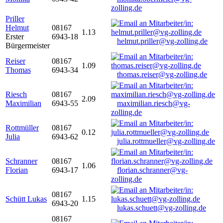
zolling.de
Priller
Helmut
08167
1.13
Erster
6943-18
helmut.priller@vg-zolling.de
Bürgermeister
Reiser
08167
1.09
Thomas
6943-34
thomas.reiser@vg-zolling.de
Riesch
08167
2.09
Maximilian
6943-55
maximilian.riesch@vg-
zolling.de
Rottmüller
08167
0.12
Julia
6943-62
julia.rottmueller@vg-zolling.de
Schranner
08167
1.06
Florian
6943-17
florian.schranner@vg-
zolling.de
08167
Schütt Lukas
1.15
6943-20
lukas.schuett@vg-zolling.de
08167