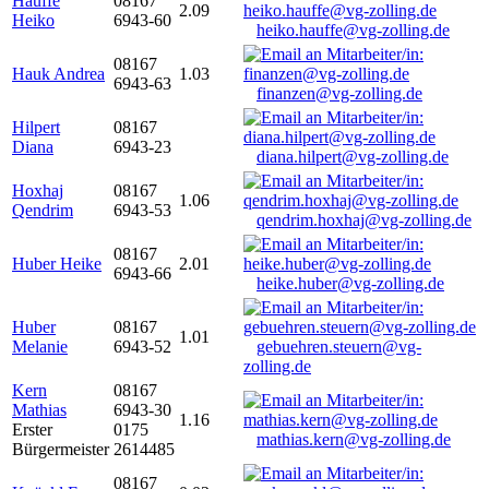
Hauffe
08167
2.09
Heiko
6943-60
heiko.hauffe@vg-zolling.de
08167
Hauk Andrea
1.03
6943-63
finanzen@vg-zolling.de
Hilpert
08167
Diana
6943-23
diana.hilpert@vg-zolling.de
Hoxhaj
08167
1.06
Qendrim
6943-53
qendrim.hoxhaj@vg-zolling.de
08167
Huber Heike
2.01
6943-66
heike.huber@vg-zolling.de
Huber
08167
1.01
Melanie
6943-52
gebuehren.steuern@vg-
zolling.de
Kern
08167
Mathias
6943-30
1.16
Erster
0175
mathias.kern@vg-zolling.de
Bürgermeister
2614485
08167