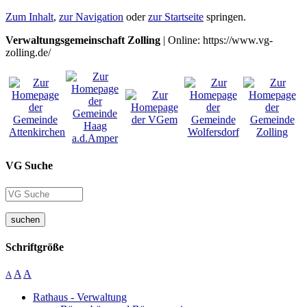
Zum Inhalt
,
zur Navigation
oder
zur Startseite
springen.
Verwaltungsgemeinschaft Zolling
| Online: https://www.vg-
zolling.de/
VG Suche
suchen
Schriftgröße
A
A
A
Rathaus - Verwaltung