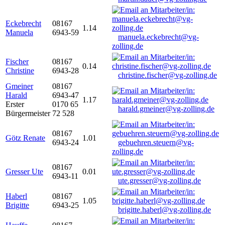
Eckebrecht
08167
1.14
Manuela
6943-59
manuela.eckebrecht@vg-
zolling.de
Fischer
08167
0.14
Christine
6943-28
christine.fischer@vg-zolling.de
Gmeiner
08167
Harald
6943-47
1.17
Erster
0170 65
harald.gmeiner@vg-zolling.de
Bürgermeister
72 528
08167
Götz Renate
1.01
6943-24
gebuehren.steuern@vg-
zolling.de
08167
Gresser Ute
0.01
6943-11
ute.gresser@vg-zolling.de
Haberl
08167
1.05
Brigitte
6943-25
brigitte.haberl@vg-zolling.de