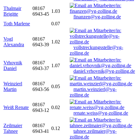
Thalmair
08167
1.03
Brigitte
6943-45
finanzen@vg-zolling.de
Toth Marlene
0.07
Vogl
08167
1.02
Alexandra
6943-39
vollstreckungsstelle@vg-
zolling.de
Vrhovnik
08167
1.07
Daniel
6943-37
daniel.vrhovnik@vg-zolling.de
Weinzierl
08167
0.05
Martin
6943-56
martin.weinzierl@vg-
zolling.de
08167
Weiß Renate
0.02
6943-12
renate.weiss@vg-zolling.de
Zeilmaier
08167
0.12
Tahnee
6943-41
tahnee.zeilmaier@vg-
zolling.de