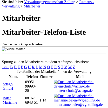
Sie sind hier:
Verwaltungsgemeinschaft Zolling
>
Rathaus -
Verwaltung
>
Mitarbeiter
Mitarbeiter
Mitarbeiter-Telefon-Liste
Sprung zu den Mitarbeitern mit dem Anfangsbuchstaben:
a
B
D
E
F
G
H
K
L
M
N
O
P
R
S
T
V
W
Z
Telefonliste der Mitarbeiter/innen der Verwaltung
Name
Telefon
Zimmer
Mail
09951
actago
99990-
GmbH
20
datenschutz@actago.de
Baier
08167
1.14
Marianne
6943-51
marianne.baier@vg-zolling.de