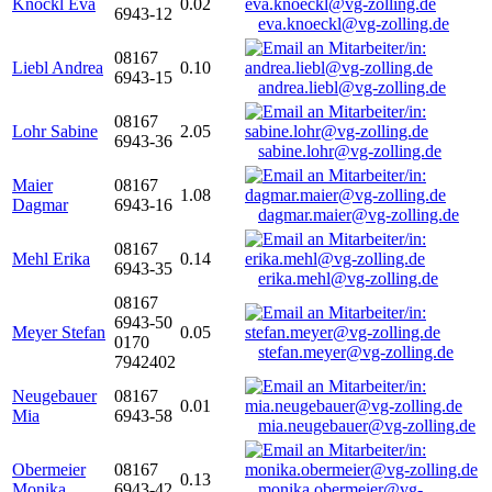
Knöckl Eva
0.02
6943-12
eva.knoeckl@vg-zolling.de
08167
Liebl Andrea
0.10
6943-15
andrea.liebl@vg-zolling.de
08167
Lohr Sabine
2.05
6943-36
sabine.lohr@vg-zolling.de
Maier
08167
1.08
Dagmar
6943-16
dagmar.maier@vg-zolling.de
08167
Mehl Erika
0.14
6943-35
erika.mehl@vg-zolling.de
08167
6943-50
Meyer Stefan
0.05
0170
stefan.meyer@vg-zolling.de
7942402
Neugebauer
08167
0.01
Mia
6943-58
mia.neugebauer@vg-zolling.de
Obermeier
08167
0.13
Monika
6943-42
monika.obermeier@vg-