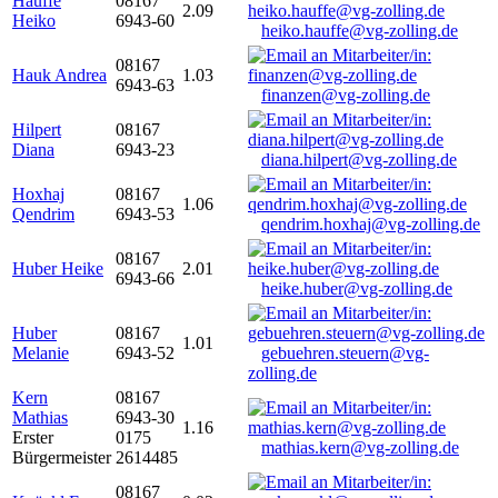
Hauffe
08167
2.09
Heiko
6943-60
heiko.hauffe@vg-zolling.de
08167
Hauk Andrea
1.03
6943-63
finanzen@vg-zolling.de
Hilpert
08167
Diana
6943-23
diana.hilpert@vg-zolling.de
Hoxhaj
08167
1.06
Qendrim
6943-53
qendrim.hoxhaj@vg-zolling.de
08167
Huber Heike
2.01
6943-66
heike.huber@vg-zolling.de
Huber
08167
1.01
Melanie
6943-52
gebuehren.steuern@vg-
zolling.de
Kern
08167
Mathias
6943-30
1.16
Erster
0175
mathias.kern@vg-zolling.de
Bürgermeister
2614485
08167