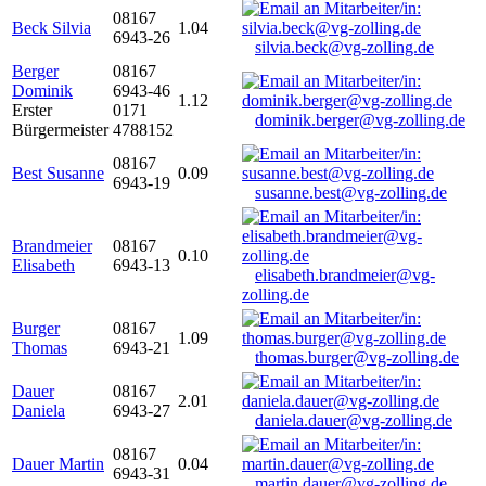
08167
Beck Silvia
1.04
6943-26
silvia.beck@vg-zolling.de
Berger
08167
Dominik
6943-46
1.12
Erster
0171
dominik.berger@vg-zolling.de
Bürgermeister
4788152
08167
Best Susanne
0.09
6943-19
susanne.best@vg-zolling.de
Brandmeier
08167
0.10
Elisabeth
6943-13
elisabeth.brandmeier@vg-
zolling.de
Burger
08167
1.09
Thomas
6943-21
thomas.burger@vg-zolling.de
Dauer
08167
2.01
Daniela
6943-27
daniela.dauer@vg-zolling.de
08167
Dauer Martin
0.04
6943-31
martin.dauer@vg-zolling.de