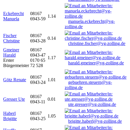
Eckebrecht
08167
1.14
Manuela
6943-59
manuela.eckebrecht@vg-
zolling.de
Fischer
08167
0.14
Christine
6943-28
christine.fischer@vg-zolling.de
Gmeiner
08167
Harald
6943-47
1.17
Erster
0170 65
harald.gmeiner@vg-zolling.de
Bürgermeister
72 528
08167
Götz Renate
1.01
6943-24
gebuehren.steuern@vg-
zolling.de
08167
Gresser Ute
0.01
6943-11
ute.gresser@vg-zolling.de
Haberl
08167
1.05
Brigitte
6943-25
brigitte.haberl@vg-zolling.de