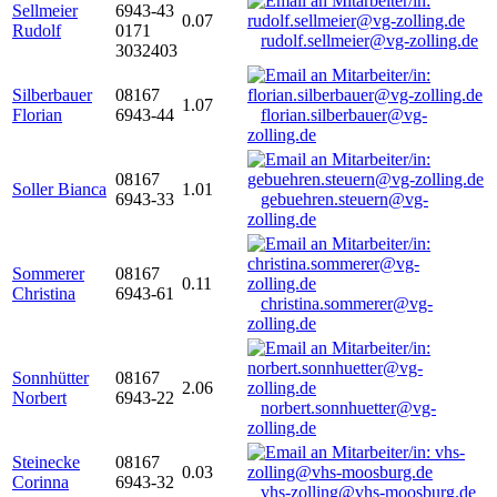
Sellmeier
6943-43
0.07
Rudolf
0171
rudolf.sellmeier@vg-zolling.de
3032403
Silberbauer
08167
1.07
Florian
6943-44
florian.silberbauer@vg-
zolling.de
08167
Soller Bianca
1.01
6943-33
gebuehren.steuern@vg-
zolling.de
Sommerer
08167
0.11
Christina
6943-61
christina.sommerer@vg-
zolling.de
Sonnhütter
08167
2.06
Norbert
6943-22
norbert.sonnhuetter@vg-
zolling.de
Steinecke
08167
0.03
Corinna
6943-32
vhs-zolling@vhs-moosburg.de