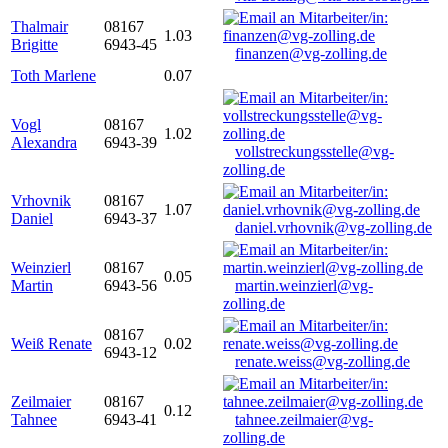
Thalmair
08167
1.03
Brigitte
6943-45
finanzen@vg-zolling.de
Toth Marlene
0.07
Vogl
08167
1.02
Alexandra
6943-39
vollstreckungsstelle@vg-
zolling.de
Vrhovnik
08167
1.07
Daniel
6943-37
daniel.vrhovnik@vg-zolling.de
Weinzierl
08167
0.05
Martin
6943-56
martin.weinzierl@vg-
zolling.de
08167
Weiß Renate
0.02
6943-12
renate.weiss@vg-zolling.de
Zeilmaier
08167
0.12
Tahnee
6943-41
tahnee.zeilmaier@vg-
zolling.de