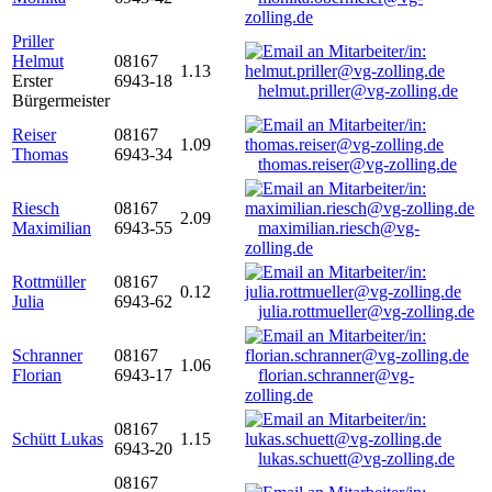
zolling.de
Priller
Helmut
08167
1.13
Erster
6943-18
helmut.priller@vg-zolling.de
Bürgermeister
Reiser
08167
1.09
Thomas
6943-34
thomas.reiser@vg-zolling.de
Riesch
08167
2.09
Maximilian
6943-55
maximilian.riesch@vg-
zolling.de
Rottmüller
08167
0.12
Julia
6943-62
julia.rottmueller@vg-zolling.de
Schranner
08167
1.06
Florian
6943-17
florian.schranner@vg-
zolling.de
08167
Schütt Lukas
1.15
6943-20
lukas.schuett@vg-zolling.de
08167