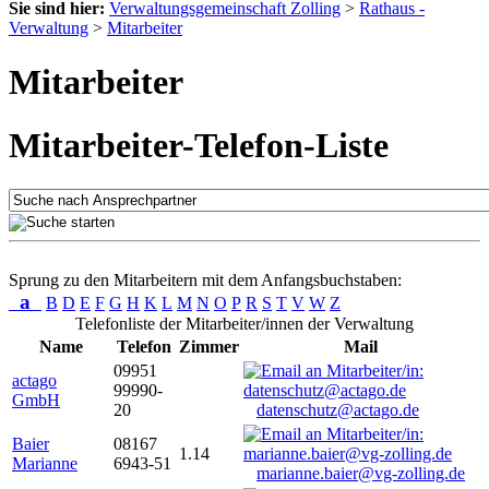
Sie sind hier:
Verwaltungsgemeinschaft Zolling
>
Rathaus -
Verwaltung
>
Mitarbeiter
Mitarbeiter
Mitarbeiter-Telefon-Liste
Sprung zu den Mitarbeitern mit dem Anfangsbuchstaben:
a
B
D
E
F
G
H
K
L
M
N
O
P
R
S
T
V
W
Z
Telefonliste der Mitarbeiter/innen der Verwaltung
Name
Telefon
Zimmer
Mail
09951
actago
99990-
GmbH
20
datenschutz@actago.de
Baier
08167
1.14
Marianne
6943-51
marianne.baier@vg-zolling.de