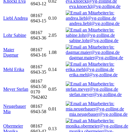
Knöckl Eva
0.02
6943-12
eva.knoeckl@vg-zolling.de
08167
Liebl Andrea
0.10
6943-15
andrea.liebl@vg-zolling.de
08167
Lohr Sabine
2.05
6943-36
sabine.lohr@vg-zolling.de
Maier
08167
1.08
Dagmar
6943-16
dagmar.maier@vg-zolling.de
08167
Mehl Erika
0.14
6943-35
erika.mehl@vg-zolling.de
08167
6943-50
Meyer Stefan
0.05
0170
stefan.meyer@vg-zolling.de
7942402
Neugebauer
08167
0.01
Mia
6943-58
mia.neugebauer@vg-zolling.de
Obermeier
08167
0.13
Monika
6943-42
monika.obermeier@vg-