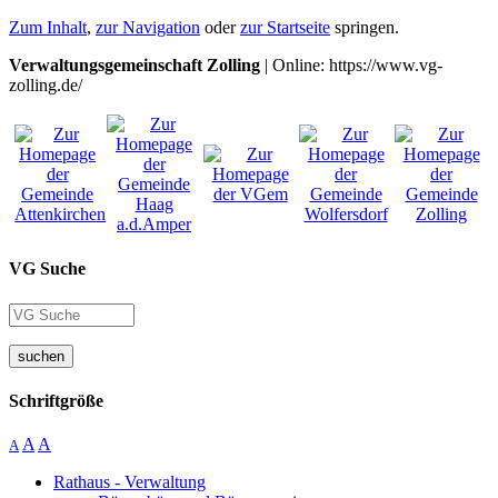
Zum Inhalt
,
zur Navigation
oder
zur Startseite
springen.
Verwaltungsgemeinschaft Zolling
| Online: https://www.vg-
zolling.de/
VG Suche
suchen
Schriftgröße
A
A
A
Rathaus - Verwaltung