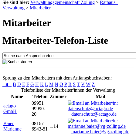
Sie sind hier:
Verwaltungsgemeinschaft Zolling
>
Rathaus -
Verwaltung
>
Mitarbeiter
Mitarbeiter
Mitarbeiter-Telefon-Liste
Sprung zu den Mitarbeitern mit dem Anfangsbuchstaben:
a
B
D
E
F
G
H
K
L
M
N
O
P
R
S
T
V
W
Z
Telefonliste der Mitarbeiter/innen der Verwaltung
Name
Telefon
Zimmer
Mail
09951
actago
99990-
GmbH
20
datenschutz@actago.de
Baier
08167
1.14
Marianne
6943-51
marianne.baier@vg-zolling.de