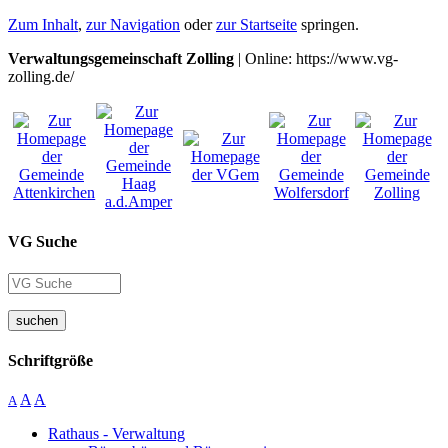
Zum Inhalt
,
zur Navigation
oder
zur Startseite
springen.
Verwaltungsgemeinschaft Zolling
| Online: https://www.vg-
zolling.de/
VG Suche
suchen
Schriftgröße
A
A
A
Rathaus - Verwaltung