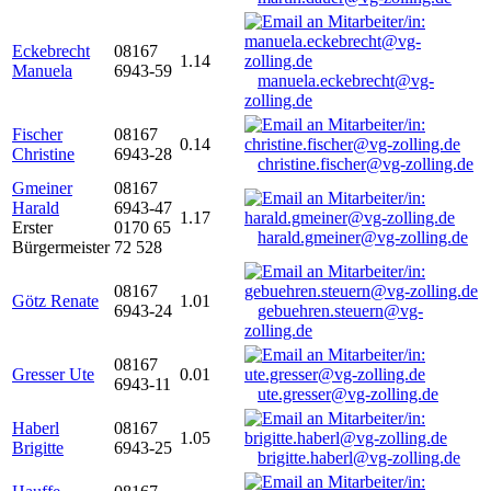
Eckebrecht
08167
1.14
Manuela
6943-59
manuela.eckebrecht@vg-
zolling.de
Fischer
08167
0.14
Christine
6943-28
christine.fischer@vg-zolling.de
Gmeiner
08167
Harald
6943-47
1.17
Erster
0170 65
harald.gmeiner@vg-zolling.de
Bürgermeister
72 528
08167
Götz Renate
1.01
6943-24
gebuehren.steuern@vg-
zolling.de
08167
Gresser Ute
0.01
6943-11
ute.gresser@vg-zolling.de
Haberl
08167
1.05
Brigitte
6943-25
brigitte.haberl@vg-zolling.de