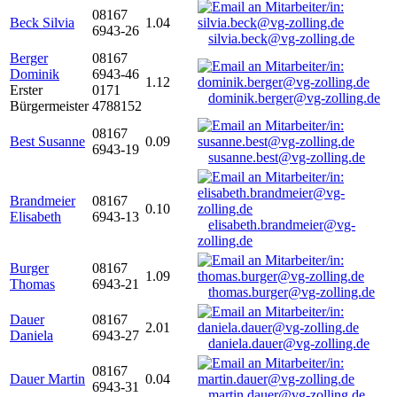
08167
Beck Silvia
1.04
6943-26
silvia.beck@vg-zolling.de
Berger
08167
Dominik
6943-46
1.12
Erster
0171
dominik.berger@vg-zolling.de
Bürgermeister
4788152
08167
Best Susanne
0.09
6943-19
susanne.best@vg-zolling.de
Brandmeier
08167
0.10
Elisabeth
6943-13
elisabeth.brandmeier@vg-
zolling.de
Burger
08167
1.09
Thomas
6943-21
thomas.burger@vg-zolling.de
Dauer
08167
2.01
Daniela
6943-27
daniela.dauer@vg-zolling.de
08167
Dauer Martin
0.04
6943-31
martin.dauer@vg-zolling.de