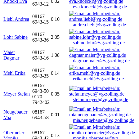
Knöckl Eva
0.02
6943-12
eva.knoeckl@vg-zolling.de
08167
Liebl Andrea
0.10
6943-15
andrea.liebl@vg-zolling.de
08167
Lohr Sabine
2.05
6943-36
sabine.lohr@vg-zolling.de
Maier
08167
1.08
Dagmar
6943-16
dagmar.maier@vg-zolling.de
08167
Mehl Erika
0.14
6943-35
erika.mehl@vg-zolling.de
08167
6943-50
Meyer Stefan
0.05
0170
stefan.meyer@vg-zolling.de
7942402
Neugebauer
08167
0.01
Mia
6943-58
mia.neugebauer@vg-zolling.de
Obermeier
08167
0.13
Monika
6943-42
monika.obermeier@vg-