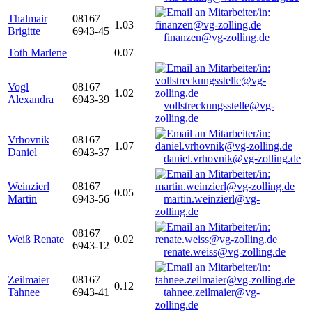
Thalmair
08167
1.03
Brigitte
6943-45
finanzen@vg-zolling.de
Toth Marlene
0.07
Vogl
08167
1.02
Alexandra
6943-39
vollstreckungsstelle@vg-
zolling.de
Vrhovnik
08167
1.07
Daniel
6943-37
daniel.vrhovnik@vg-zolling.de
Weinzierl
08167
0.05
Martin
6943-56
martin.weinzierl@vg-
zolling.de
08167
Weiß Renate
0.02
6943-12
renate.weiss@vg-zolling.de
Zeilmaier
08167
0.12
Tahnee
6943-41
tahnee.zeilmaier@vg-
zolling.de