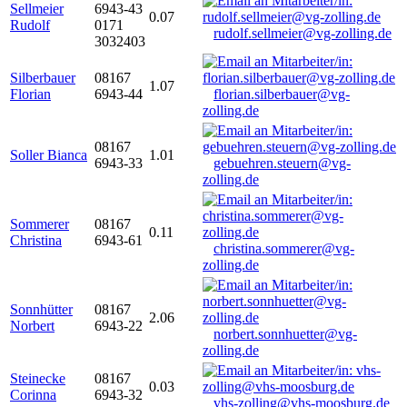
Sellmeier
6943-43
0.07
Rudolf
0171
rudolf.sellmeier@vg-zolling.de
3032403
Silberbauer
08167
1.07
Florian
6943-44
florian.silberbauer@vg-
zolling.de
08167
Soller Bianca
1.01
6943-33
gebuehren.steuern@vg-
zolling.de
Sommerer
08167
0.11
Christina
6943-61
christina.sommerer@vg-
zolling.de
Sonnhütter
08167
2.06
Norbert
6943-22
norbert.sonnhuetter@vg-
zolling.de
Steinecke
08167
0.03
Corinna
6943-32
vhs-zolling@vhs-moosburg.de