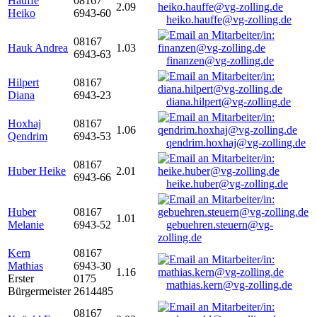
Hauffe
08167
2.09
Heiko
6943-60
heiko.hauffe@vg-zolling.de
08167
Hauk Andrea
1.03
6943-63
finanzen@vg-zolling.de
Hilpert
08167
Diana
6943-23
diana.hilpert@vg-zolling.de
Hoxhaj
08167
1.06
Qendrim
6943-53
qendrim.hoxhaj@vg-zolling.de
08167
Huber Heike
2.01
6943-66
heike.huber@vg-zolling.de
Huber
08167
1.01
Melanie
6943-52
gebuehren.steuern@vg-
zolling.de
Kern
08167
Mathias
6943-30
1.16
Erster
0175
mathias.kern@vg-zolling.de
Bürgermeister
2614485
08167