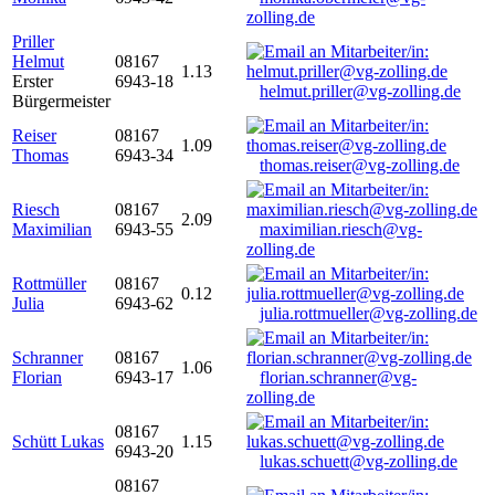
zolling.de
Priller
Helmut
08167
1.13
Erster
6943-18
helmut.priller@vg-zolling.de
Bürgermeister
Reiser
08167
1.09
Thomas
6943-34
thomas.reiser@vg-zolling.de
Riesch
08167
2.09
Maximilian
6943-55
maximilian.riesch@vg-
zolling.de
Rottmüller
08167
0.12
Julia
6943-62
julia.rottmueller@vg-zolling.de
Schranner
08167
1.06
Florian
6943-17
florian.schranner@vg-
zolling.de
08167
Schütt Lukas
1.15
6943-20
lukas.schuett@vg-zolling.de
08167