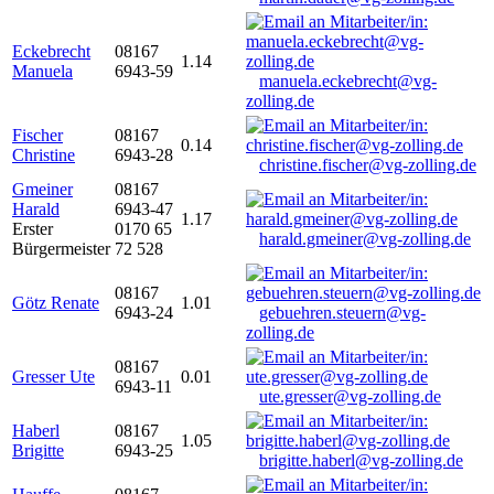
Eckebrecht
08167
1.14
Manuela
6943-59
manuela.eckebrecht@vg-
zolling.de
Fischer
08167
0.14
Christine
6943-28
christine.fischer@vg-zolling.de
Gmeiner
08167
Harald
6943-47
1.17
Erster
0170 65
harald.gmeiner@vg-zolling.de
Bürgermeister
72 528
08167
Götz Renate
1.01
6943-24
gebuehren.steuern@vg-
zolling.de
08167
Gresser Ute
0.01
6943-11
ute.gresser@vg-zolling.de
Haberl
08167
1.05
Brigitte
6943-25
brigitte.haberl@vg-zolling.de