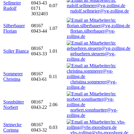
Sellmeier
6943-43
0.07
Rudolf
0171
rudolf.sellmeier@vg-zolling.de
3032403
Silberbauer
08167
1.07
Florian
6943-44
florian.silberbauer@vg-
zolling.de
08167
Soller Bianca
1.01
6943-33
gebuehren.steuern@vg-
zolling.de
Sommerer
08167
0.11
Christina
6943-61
christina.sommerer@vg-
zolling.de
Sonnhütter
08167
2.06
Norbert
6943-22
norbert.sonnhuetter@vg-
zolling.de
Steinecke
08167
0.03
Corinna
6943-32
vhs-zolling@vhs-moosburg.de