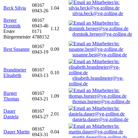
08167
Beck Silvia
1.04
6943-26
silvia.beck@vg-zolling.de
Berger
08167
Dominik
6943-46
1.12
Erster
0171
dominik.berger@vg-zolling.de
Bürgermeister
4788152
08167
Best Susanne
0.09
6943-19
susanne.best@vg-zolling.de
Brandmeier
08167
0.10
Elisabeth
6943-13
elisabeth.brandmeier@vg-
zolling.de
Burger
08167
1.09
Thomas
6943-21
thomas.burger@vg-zolling.de
Dauer
08167
2.01
Daniela
6943-27
daniela.dauer@vg-zolling.de
08167
Dauer Martin
0.04
6943-31
martin.dauer@vg-zolling.de