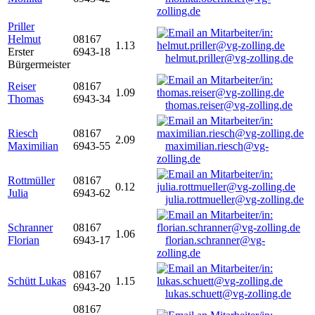
zolling.de
Priller
Helmut
08167
1.13
Erster
6943-18
helmut.priller@vg-zolling.de
Bürgermeister
Reiser
08167
1.09
Thomas
6943-34
thomas.reiser@vg-zolling.de
Riesch
08167
2.09
Maximilian
6943-55
maximilian.riesch@vg-
zolling.de
Rottmüller
08167
0.12
Julia
6943-62
julia.rottmueller@vg-zolling.de
Schranner
08167
1.06
Florian
6943-17
florian.schranner@vg-
zolling.de
08167
Schütt Lukas
1.15
6943-20
lukas.schuett@vg-zolling.de
08167