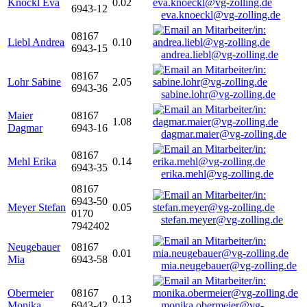
Knöckl Eva
0.02
6943-12
eva.knoeckl@vg-zolling.de
08167
Liebl Andrea
0.10
6943-15
andrea.liebl@vg-zolling.de
08167
Lohr Sabine
2.05
6943-36
sabine.lohr@vg-zolling.de
Maier
08167
1.08
Dagmar
6943-16
dagmar.maier@vg-zolling.de
08167
Mehl Erika
0.14
6943-35
erika.mehl@vg-zolling.de
08167
6943-50
Meyer Stefan
0.05
0170
stefan.meyer@vg-zolling.de
7942402
Neugebauer
08167
0.01
Mia
6943-58
mia.neugebauer@vg-zolling.de
Obermeier
08167
0.13
Monika
6943-42
monika.obermeier@vg-