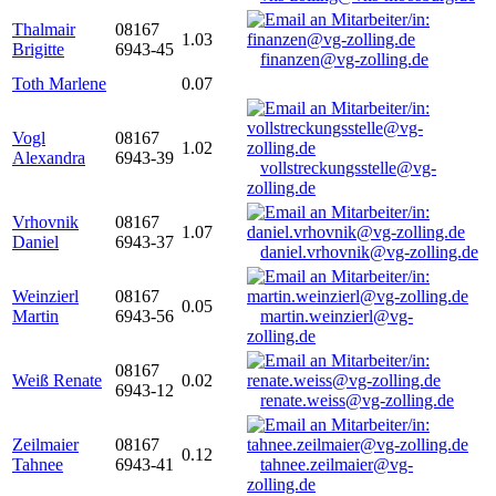
Thalmair
08167
1.03
Brigitte
6943-45
finanzen@vg-zolling.de
Toth Marlene
0.07
Vogl
08167
1.02
Alexandra
6943-39
vollstreckungsstelle@vg-
zolling.de
Vrhovnik
08167
1.07
Daniel
6943-37
daniel.vrhovnik@vg-zolling.de
Weinzierl
08167
0.05
Martin
6943-56
martin.weinzierl@vg-
zolling.de
08167
Weiß Renate
0.02
6943-12
renate.weiss@vg-zolling.de
Zeilmaier
08167
0.12
Tahnee
6943-41
tahnee.zeilmaier@vg-
zolling.de