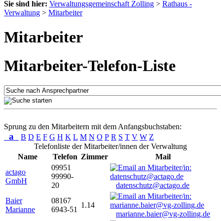
Sie sind hier:
Verwaltungsgemeinschaft Zolling
>
Rathaus -
Verwaltung
>
Mitarbeiter
Mitarbeiter
Mitarbeiter-Telefon-Liste
Sprung zu den Mitarbeitern mit dem Anfangsbuchstaben:
a
B
D
E
F
G
H
K
L
M
N
O
P
R
S
T
V
W
Z
Telefonliste der Mitarbeiter/innen der Verwaltung
Name
Telefon
Zimmer
Mail
09951
actago
99990-
GmbH
20
datenschutz@actago.de
Baier
08167
1.14
Marianne
6943-51
marianne.baier@vg-zolling.de