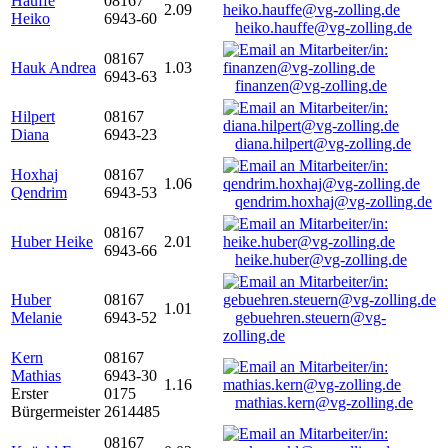
Hauffe
08167
2.09
Heiko
6943-60
heiko.hauffe@vg-zolling.de
08167
Hauk Andrea
1.03
6943-63
finanzen@vg-zolling.de
Hilpert
08167
Diana
6943-23
diana.hilpert@vg-zolling.de
Hoxhaj
08167
1.06
Qendrim
6943-53
qendrim.hoxhaj@vg-zolling.de
08167
Huber Heike
2.01
6943-66
heike.huber@vg-zolling.de
Huber
08167
1.01
Melanie
6943-52
gebuehren.steuern@vg-
zolling.de
Kern
08167
Mathias
6943-30
1.16
Erster
0175
mathias.kern@vg-zolling.de
Bürgermeister
2614485
08167