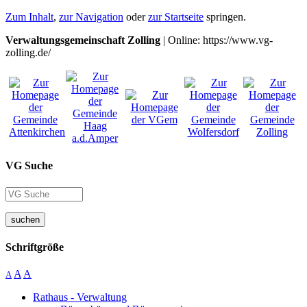
Zum Inhalt
,
zur Navigation
oder
zur Startseite
springen.
Verwaltungsgemeinschaft Zolling
| Online: https://www.vg-
zolling.de/
VG Suche
suchen
Schriftgröße
A
A
A
Rathaus - Verwaltung