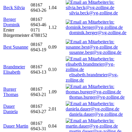
08167
Beck Silvia
1.04
6943-26
silvia.beck@vg-zolling.de
Berger
08167
Dominik
6943-46
1.12
Erster
0171
dominik.berger@vg-zolling.de
Bürgermeister
4788152
08167
Best Susanne
0.09
6943-19
susanne.best@vg-zolling.de
Brandmeier
08167
0.10
Elisabeth
6943-13
elisabeth.brandmeier@vg-
zolling.de
Burger
08167
1.09
Thomas
6943-21
thomas.burger@vg-zolling.de
Dauer
08167
2.01
Daniela
6943-27
daniela.dauer@vg-zolling.de
08167
Dauer Martin
0.04
6943-31
martin.dauer@vg-zolling.de