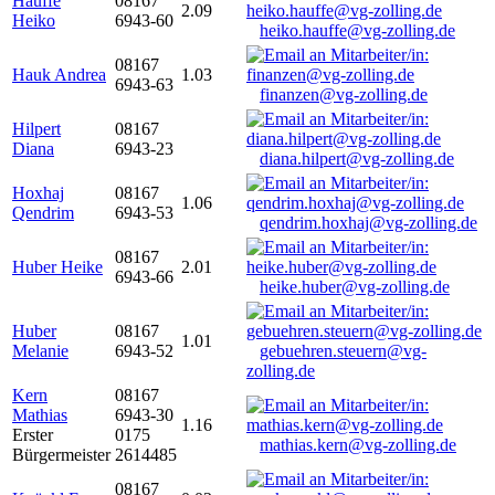
Hauffe
08167
2.09
Heiko
6943-60
heiko.hauffe@vg-zolling.de
08167
Hauk Andrea
1.03
6943-63
finanzen@vg-zolling.de
Hilpert
08167
Diana
6943-23
diana.hilpert@vg-zolling.de
Hoxhaj
08167
1.06
Qendrim
6943-53
qendrim.hoxhaj@vg-zolling.de
08167
Huber Heike
2.01
6943-66
heike.huber@vg-zolling.de
Huber
08167
1.01
Melanie
6943-52
gebuehren.steuern@vg-
zolling.de
Kern
08167
Mathias
6943-30
1.16
Erster
0175
mathias.kern@vg-zolling.de
Bürgermeister
2614485
08167