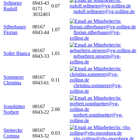
Sellmeier
6943-43
0.07
Rudolf
0171
rudolf.sellmeier@vg-zolling.de
3032403
Silberbauer
08167
1.07
Florian
6943-44
florian.silberbauer@vg-
zolling.de
08167
Soller Bianca
1.01
6943-33
gebuehren.steuern@vg-
zolling.de
Sommerer
08167
0.11
Christina
6943-61
christina.sommerer@vg-
zolling.de
Sonnhütter
08167
2.06
Norbert
6943-22
norbert.sonnhuetter@vg-
zolling.de
Steinecke
08167
0.03
Corinna
6943-32
vhs-zolling@vhs-moosburg.de