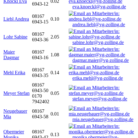
Knöckl Eva
0.02
6943-12
eva.knoeckl@vg-zolling.de
08167
Liebl Andrea
0.10
6943-15
andrea.liebl@vg-zolling.de
08167
Lohr Sabine
2.05
6943-36
sabine.lohr@vg-zolling.de
Maier
08167
1.08
Dagmar
6943-16
dagmar.maier@vg-zolling.de
08167
Mehl Erika
0.14
6943-35
erika.mehl@vg-zolling.de
08167
6943-50
Meyer Stefan
0.05
0170
stefan.meyer@vg-zolling.de
7942402
Neugebauer
08167
0.01
Mia
6943-58
mia.neugebauer@vg-zolling.de
Obermeier
08167
0.13
Monika
6943-42
monika.obermeier@vg-