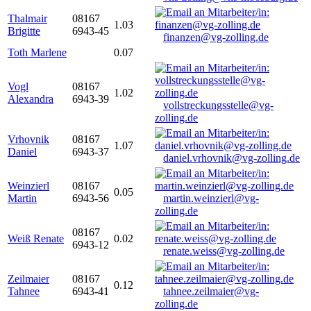
Thalmair
08167
1.03
Brigitte
6943-45
finanzen@vg-zolling.de
Toth Marlene
0.07
Vogl
08167
1.02
Alexandra
6943-39
vollstreckungsstelle@vg-
zolling.de
Vrhovnik
08167
1.07
Daniel
6943-37
daniel.vrhovnik@vg-zolling.de
Weinzierl
08167
0.05
Martin
6943-56
martin.weinzierl@vg-
zolling.de
08167
Weiß Renate
0.02
6943-12
renate.weiss@vg-zolling.de
Zeilmaier
08167
0.12
Tahnee
6943-41
tahnee.zeilmaier@vg-
zolling.de