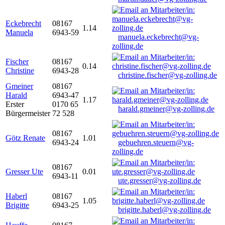
Eckebrecht
08167
1.14
Manuela
6943-59
manuela.eckebrecht@vg-
zolling.de
Fischer
08167
0.14
Christine
6943-28
christine.fischer@vg-zolling.de
Gmeiner
08167
Harald
6943-47
1.17
Erster
0170 65
harald.gmeiner@vg-zolling.de
Bürgermeister
72 528
08167
Götz Renate
1.01
6943-24
gebuehren.steuern@vg-
zolling.de
08167
Gresser Ute
0.01
6943-11
ute.gresser@vg-zolling.de
Haberl
08167
1.05
Brigitte
6943-25
brigitte.haberl@vg-zolling.de