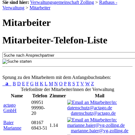
Sie sind hier:
Verwaltungsgemeinschaft Zolling
>
Rathaus -
Verwaltung
>
Mitarbeiter
Mitarbeiter
Mitarbeiter-Telefon-Liste
Sprung zu den Mitarbeitern mit dem Anfangsbuchstaben:
a
B
D
E
F
G
H
K
L
M
N
O
P
R
S
T
V
W
Z
Telefonliste der Mitarbeiter/innen der Verwaltung
Name
Telefon
Zimmer
Mail
09951
actago
99990-
GmbH
20
datenschutz@actago.de
Baier
08167
1.14
Marianne
6943-51
marianne.baier@vg-zolling.de