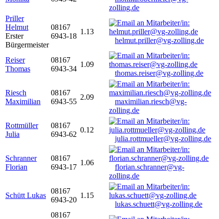
zolling.de
Priller
Helmut
08167
1.13
Erster
6943-18
helmut.priller@vg-zolling.de
Bürgermeister
Reiser
08167
1.09
Thomas
6943-34
thomas.reiser@vg-zolling.de
Riesch
08167
2.09
Maximilian
6943-55
maximilian.riesch@vg-
zolling.de
Rottmüller
08167
0.12
Julia
6943-62
julia.rottmueller@vg-zolling.de
Schranner
08167
1.06
Florian
6943-17
florian.schranner@vg-
zolling.de
08167
Schütt Lukas
1.15
6943-20
lukas.schuett@vg-zolling.de
08167