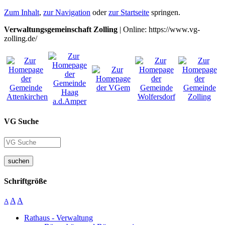
Zum Inhalt
,
zur Navigation
oder
zur Startseite
springen.
Verwaltungsgemeinschaft Zolling
| Online: https://www.vg-
zolling.de/
VG Suche
suchen
Schriftgröße
A
A
A
Rathaus - Verwaltung