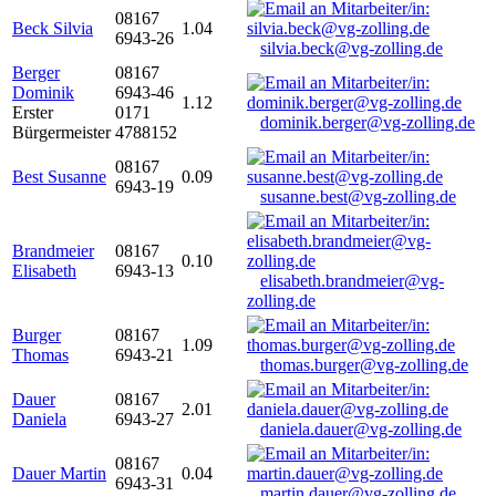
08167
Beck Silvia
1.04
6943-26
silvia.beck@vg-zolling.de
Berger
08167
Dominik
6943-46
1.12
Erster
0171
dominik.berger@vg-zolling.de
Bürgermeister
4788152
08167
Best Susanne
0.09
6943-19
susanne.best@vg-zolling.de
Brandmeier
08167
0.10
Elisabeth
6943-13
elisabeth.brandmeier@vg-
zolling.de
Burger
08167
1.09
Thomas
6943-21
thomas.burger@vg-zolling.de
Dauer
08167
2.01
Daniela
6943-27
daniela.dauer@vg-zolling.de
08167
Dauer Martin
0.04
6943-31
martin.dauer@vg-zolling.de