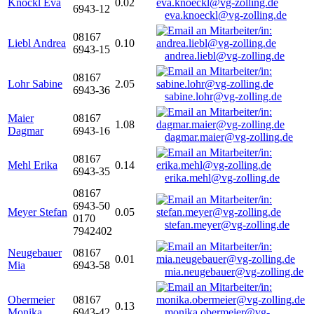
Knöckl Eva
0.02
6943-12
eva.knoeckl@vg-zolling.de
08167
Liebl Andrea
0.10
6943-15
andrea.liebl@vg-zolling.de
08167
Lohr Sabine
2.05
6943-36
sabine.lohr@vg-zolling.de
Maier
08167
1.08
Dagmar
6943-16
dagmar.maier@vg-zolling.de
08167
Mehl Erika
0.14
6943-35
erika.mehl@vg-zolling.de
08167
6943-50
Meyer Stefan
0.05
0170
stefan.meyer@vg-zolling.de
7942402
Neugebauer
08167
0.01
Mia
6943-58
mia.neugebauer@vg-zolling.de
Obermeier
08167
0.13
Monika
6943-42
monika.obermeier@vg-