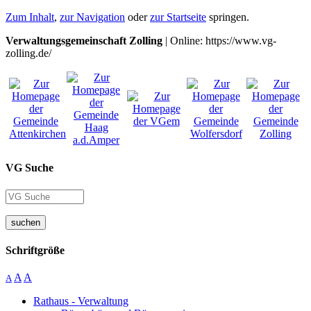
Zum Inhalt
,
zur Navigation
oder
zur Startseite
springen.
Verwaltungsgemeinschaft Zolling
| Online: https://www.vg-
zolling.de/
VG Suche
suchen
Schriftgröße
A
A
A
Rathaus - Verwaltung