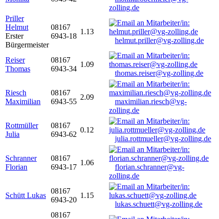
zolling.de
Priller
Helmut
08167
1.13
Erster
6943-18
helmut.priller@vg-zolling.de
Bürgermeister
Reiser
08167
1.09
Thomas
6943-34
thomas.reiser@vg-zolling.de
Riesch
08167
2.09
Maximilian
6943-55
maximilian.riesch@vg-
zolling.de
Rottmüller
08167
0.12
Julia
6943-62
julia.rottmueller@vg-zolling.de
Schranner
08167
1.06
Florian
6943-17
florian.schranner@vg-
zolling.de
08167
Schütt Lukas
1.15
6943-20
lukas.schuett@vg-zolling.de
08167