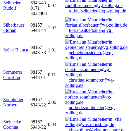
Sellmeier
6943-43
0.07
Rudolf
0171
rudolf.sellmeier@vg-zolling.de
3032403
Silberbauer
08167
1.07
Florian
6943-44
florian.silberbauer@vg-
zolling.de
08167
Soller Bianca
1.01
6943-33
gebuehren.steuern@vg-
zolling.de
Sommerer
08167
0.11
Christina
6943-61
christina.sommerer@vg-
zolling.de
Sonnhütter
08167
2.06
Norbert
6943-22
norbert.sonnhuetter@vg-
zolling.de
Steinecke
08167
0.03
Corinna
6943-32
vhs-zolling@vhs-moosburg.de