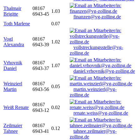
Thalmair
08167
1.03
Brigitte
6943-45
finanzen@vg-zolling.de
Toth Marlene
0.07
Vogl
08167
1.02
Alexandra
6943-39
vollstreckungsstelle@vg-
zolling.de
Vrhovnik
08167
1.07
Daniel
6943-37
daniel.vrhovnik@vg-zolling.de
Weinzierl
08167
0.05
Martin
6943-56
martin.weinzierl@vg-
zolling.de
08167
Weiß Renate
0.02
6943-12
renate.weiss@vg-zolling.de
Zeilmaier
08167
0.12
Tahnee
6943-41
tahnee.zeilmaier@vg-
zolling.de