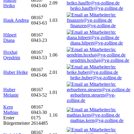
Hauffe
08167
2.09
Heiko
6943-60
heiko.hauffe@vg-zolling.de
08167
Hauk Andrea
1.03
6943-63
finanzen@vg-zolling.de
Hilpert
08167
Diana
6943-23
diana.hilpert@vg-zolling.de
Hoxhaj
08167
1.06
Qendrim
6943-53
qendrim.hoxhaj@vg-zolling.de
08167
Huber Heike
2.01
6943-66
heike.huber@vg-zolling.de
Huber
08167
1.01
Melanie
6943-52
gebuehren.steuern@vg-
zolling.de
Kern
08167
Mathias
6943-30
1.16
Erster
0175
mathias.kern@vg-zolling.de
Bürgermeister
2614485
08167