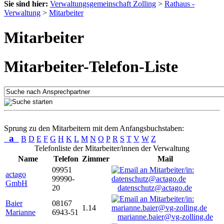
Sie sind hier:
Verwaltungsgemeinschaft Zolling
>
Rathaus -
Verwaltung
>
Mitarbeiter
Mitarbeiter
Mitarbeiter-Telefon-Liste
Sprung zu den Mitarbeitern mit dem Anfangsbuchstaben:
a
B
D
E
F
G
H
K
L
M
N
O
P
R
S
T
V
W
Z
Telefonliste der Mitarbeiter/innen der Verwaltung
Name
Telefon
Zimmer
Mail
09951
actago
99990-
GmbH
20
datenschutz@actago.de
Baier
08167
1.14
Marianne
6943-51
marianne.baier@vg-zolling.de