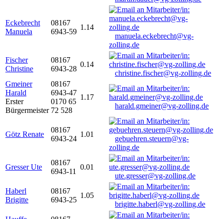
Eckebrecht
08167
1.14
Manuela
6943-59
manuela.eckebrecht@vg-
zolling.de
Fischer
08167
0.14
Christine
6943-28
christine.fischer@vg-zolling.de
Gmeiner
08167
Harald
6943-47
1.17
Erster
0170 65
harald.gmeiner@vg-zolling.de
Bürgermeister
72 528
08167
Götz Renate
1.01
6943-24
gebuehren.steuern@vg-
zolling.de
08167
Gresser Ute
0.01
6943-11
ute.gresser@vg-zolling.de
Haberl
08167
1.05
Brigitte
6943-25
brigitte.haberl@vg-zolling.de