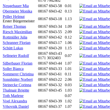
0170 7942402
Neugebauer Mia
08167 6943-58
0.01
Obermeier Monika
08167 6943-42
0.13
Priller Helmut
08167 6943-18
1.13
Erster Bürgermeister
Reiser Thomas
08167 6943-34
1.09
Riesch Maximilian
08167 6943-55
2.09
Rottmüller Julia
08167 6943-62
0.12
Schranner Florian
08167 6943-17
1.06
Schütt Lukas
08167 6943-20
1.15
08167 6943-43
Sellmeier Rudolf
0.07
0171 3032403
Silberbauer Florian
08167 6943-44
1.07
Soller Bianca
08167 6943-33
1.01
Sommerer Christina
08167 6943-61
0.11
Sonnhütter Norbert
08167 6943-22
2.06
Steinecke Corinna
08167 6943-32
0.03
Thalmair Brigitte
08167 6943-45
1.03
Toth Marlene
0.07
Vogl Alexandra
08167 6943-39
1.02
Vrhovnik Daniel
08167 6943-37
1.07