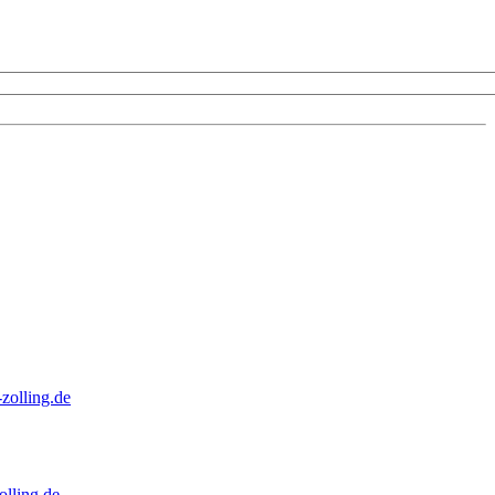
zolling.de
lling.de