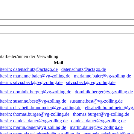
itarbeiter/innen der Verwaltung
Mail
datenschutz@actago.de
marianne.baier@vg-zolling.de
silvia.beck@vg-zolling.de
dominik.berger@vg-zolling.de
susanne.best@vg-zolling.de
elisabeth.brandmeier@vg-
thomas.burger@vg-zolling.de
daniela.dauer@vg-zolling.de
martin.dauer@vg-zolling.de
manuela.eckebrecht@vg-zo