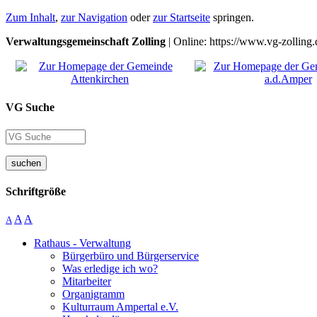
Zum Inhalt
,
zur Navigation
oder
zur Startseite
springen.
Verwaltungsgemeinschaft Zolling
| Online: https://www.vg-zolling.
VG Suche
suchen
Schriftgröße
A
A
A
Rathaus - Verwaltung
Bürgerbüro und Bürgerservice
Was erledige ich wo?
Mitarbeiter
Organigramm
Kulturraum Ampertal e.V.