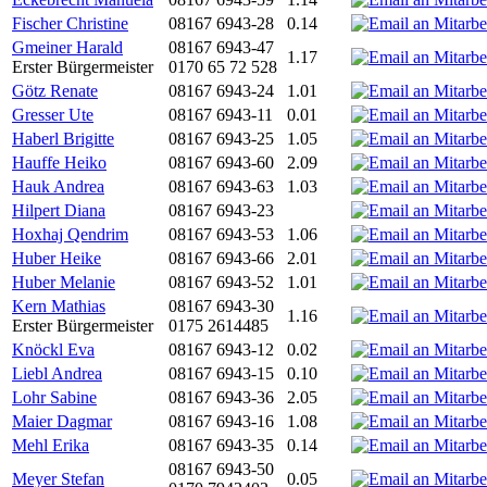
Fischer Christine
08167 6943-28
0.14
Gmeiner Harald
08167 6943-47
1.17
Erster Bürgermeister
0170 65 72 528
Götz Renate
08167 6943-24
1.01
Gresser Ute
08167 6943-11
0.01
Haberl Brigitte
08167 6943-25
1.05
Hauffe Heiko
08167 6943-60
2.09
Hauk Andrea
08167 6943-63
1.03
Hilpert Diana
08167 6943-23
Hoxhaj Qendrim
08167 6943-53
1.06
Huber Heike
08167 6943-66
2.01
Huber Melanie
08167 6943-52
1.01
Kern Mathias
08167 6943-30
1.16
Erster Bürgermeister
0175 2614485
Knöckl Eva
08167 6943-12
0.02
Liebl Andrea
08167 6943-15
0.10
Lohr Sabine
08167 6943-36
2.05
Maier Dagmar
08167 6943-16
1.08
Mehl Erika
08167 6943-35
0.14
08167 6943-50
Meyer Stefan
0.05