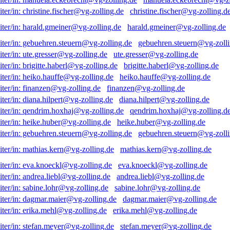
christine.fischer@vg-zolling.d
harald.gmeiner@vg-zolling.de
gebuehren.steuern@vg-zolli
ute.gresser@vg-zolling.de
brigitte.haberl@vg-zolling.de
heiko.hauffe@vg-zolling.de
finanzen@vg-zolling.de
diana.hilpert@vg-zolling.de
qendrim.hoxhaj@vg-zolling.d
heike.huber@vg-zolling.de
gebuehren.steuern@vg-zolli
mathias.kern@vg-zolling.de
eva.knoeckl@vg-zolling.de
andrea.liebl@vg-zolling.de
sabine.lohr@vg-zolling.de
dagmar.maier@vg-zolling.de
erika.mehl@vg-zolling.de
stefan.meyer@vg-zolling.de