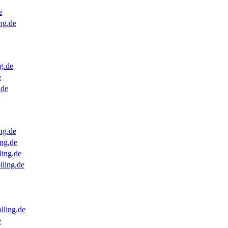
e
ng.de
g.de
e
.de
ng.de
ng.de
ling.de
lling.de
lling.de
e