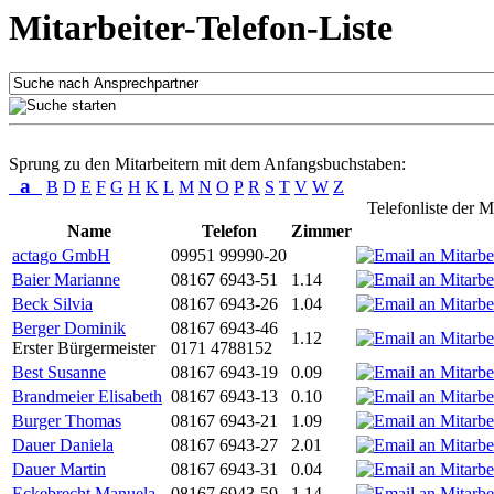
Mitarbeiter-Telefon-Liste
Sprung zu den Mitarbeitern mit dem Anfangsbuchstaben:
a
B
D
E
F
G
H
K
L
M
N
O
P
R
S
T
V
W
Z
Telefonliste der M
Name
Telefon
Zimmer
actago GmbH
09951 99990-20
Baier Marianne
08167 6943-51
1.14
Beck Silvia
08167 6943-26
1.04
Berger Dominik
08167 6943-46
1.12
Erster Bürgermeister
0171 4788152
Best Susanne
08167 6943-19
0.09
Brandmeier Elisabeth
08167 6943-13
0.10
Burger Thomas
08167 6943-21
1.09
Dauer Daniela
08167 6943-27
2.01
Dauer Martin
08167 6943-31
0.04
Eckebrecht Manuela
08167 6943-59
1.14