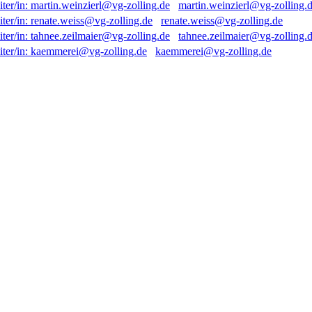
martin.weinzierl@vg-zolling.
renate.weiss@vg-zolling.de
tahnee.zeilmaier@vg-zolling.
kaemmerei@vg-zolling.de