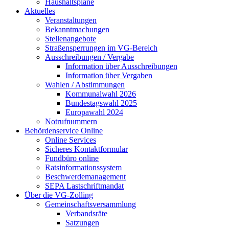
Haushaltspläne
Aktuelles
Veranstaltungen
Bekanntmachungen
Stellenangebote
Straßensperrungen im VG-Bereich
Ausschreibungen / Vergabe
Information über Ausschreibungen
Information über Vergaben
Wahlen / Abstimmungen
Kommunalwahl 2026
Bundestagswahl 2025
Europawahl 2024
Notrufnummern
Behördenservice Online
Online Services
Sicheres Kontaktformular
Fundbüro online
Ratsinformationssystem
Beschwerdemanagement
SEPA Lastschriftmandat
Über die VG-Zolling
Gemeinschaftsversammlung
Verbandsräte
Satzungen