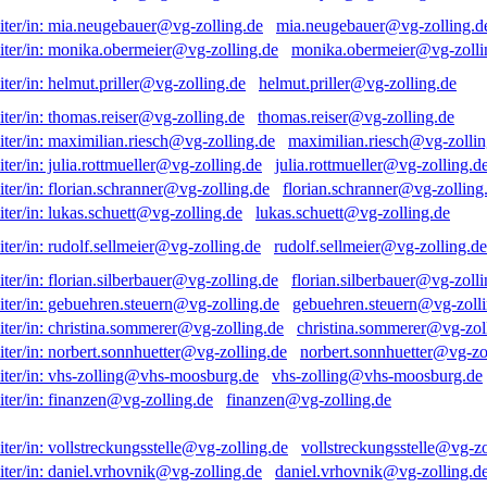
mia.neugebauer@vg-zolling.d
monika.obermeier@vg-zolli
helmut.priller@vg-zolling.de
thomas.reiser@vg-zolling.de
maximilian.riesch@vg-zollin
julia.rottmueller@vg-zolling.d
florian.schranner@vg-zolling
lukas.schuett@vg-zolling.de
rudolf.sellmeier@vg-zolling.de
florian.silberbauer@vg-zolli
gebuehren.steuern@vg-zolli
christina.sommerer@vg-zol
norbert.sonnhuetter@vg-zo
vhs-zolling@vhs-moosburg.de
finanzen@vg-zolling.de
vollstreckungsstelle@vg-zo
daniel.vrhovnik@vg-zolling.d