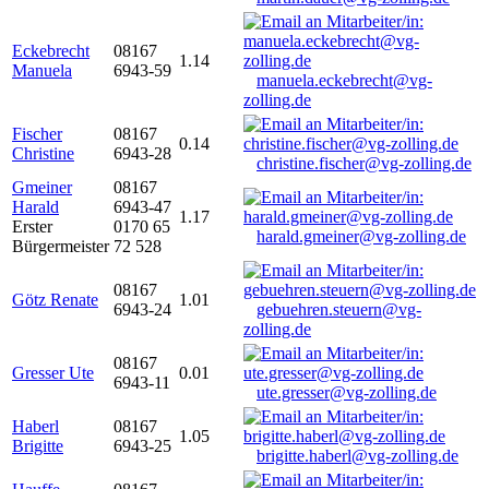
Eckebrecht
08167
1.14
Manuela
6943-59
manuela.eckebrecht@vg-
zolling.de
Fischer
08167
0.14
Christine
6943-28
christine.fischer@vg-zolling.de
Gmeiner
08167
Harald
6943-47
1.17
Erster
0170 65
harald.gmeiner@vg-zolling.de
Bürgermeister
72 528
08167
Götz Renate
1.01
6943-24
gebuehren.steuern@vg-
zolling.de
08167
Gresser Ute
0.01
6943-11
ute.gresser@vg-zolling.de
Haberl
08167
1.05
Brigitte
6943-25
brigitte.haberl@vg-zolling.de