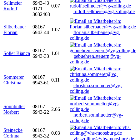
Sellmeier
6943-43
0.07
Rudolf
0171
rudolf.sellmeier@vg-zolling.de
3032403
Silberbauer
08167
1.07
Florian
6943-44
florian.silberbauer@vg-
zolling.de
08167
Soller Bianca
1.01
6943-33
gebuehren.steuern@vg-
zolling.de
Sommerer
08167
0.11
Christina
6943-61
christina.sommerer@vg-
zolling.de
Sonnhütter
08167
2.06
Norbert
6943-22
norbert.sonnhuetter@vg-
zolling.de
Steinecke
08167
0.03
Corinna
6943-32
vhs-zolling@vhs-moosburg.de