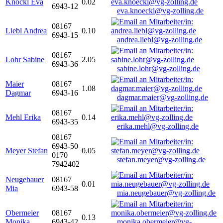
Knöckl Eva
0.02
6943-12
eva.knoeckl@vg-zolling.de
08167
Liebl Andrea
0.10
6943-15
andrea.liebl@vg-zolling.de
08167
Lohr Sabine
2.05
6943-36
sabine.lohr@vg-zolling.de
Maier
08167
1.08
Dagmar
6943-16
dagmar.maier@vg-zolling.de
08167
Mehl Erika
0.14
6943-35
erika.mehl@vg-zolling.de
08167
6943-50
Meyer Stefan
0.05
0170
stefan.meyer@vg-zolling.de
7942402
Neugebauer
08167
0.01
Mia
6943-58
mia.neugebauer@vg-zolling.de
Obermeier
08167
0.13
Monika
6943-42
monika.obermeier@vg-