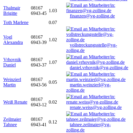
Thalmair
08167
1.03
Brigitte
6943-45
finanzen@vg-zolling.de
Toth Marlene
0.07
Vogl
08167
1.02
Alexandra
6943-39
vollstreckungsstelle@vg-
zolling.de
Vrhovnik
08167
1.07
Daniel
6943-37
daniel.vrhovnik@vg-zolling.de
Weinzierl
08167
0.05
Martin
6943-56
martin.weinzierl@vg-
zolling.de
08167
Weiß Renate
0.02
6943-12
renate.weiss@vg-zolling.de
Zeilmaier
08167
0.12
Tahnee
6943-41
tahnee.zeilmaier@vg-
zolling.de