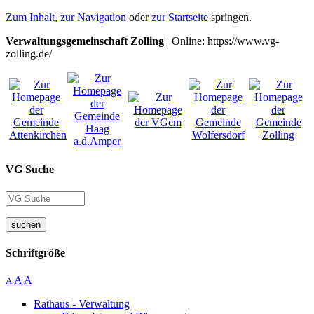
Zum Inhalt
,
zur Navigation
oder
zur Startseite
springen.
Verwaltungsgemeinschaft Zolling
| Online: https://www.vg-
zolling.de/
VG Suche
suchen
Schriftgröße
A
A
A
Rathaus - Verwaltung