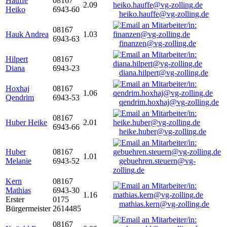
Hauffe
08167
2.09
Heiko
6943-60
heiko.hauffe@vg-zolling.de
08167
Hauk Andrea
1.03
6943-63
finanzen@vg-zolling.de
Hilpert
08167
Diana
6943-23
diana.hilpert@vg-zolling.de
Hoxhaj
08167
1.06
Qendrim
6943-53
qendrim.hoxhaj@vg-zolling.de
08167
Huber Heike
2.01
6943-66
heike.huber@vg-zolling.de
Huber
08167
1.01
Melanie
6943-52
gebuehren.steuern@vg-
zolling.de
Kern
08167
Mathias
6943-30
1.16
Erster
0175
mathias.kern@vg-zolling.de
Bürgermeister
2614485
08167