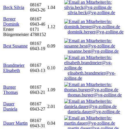
08167
Beck Silvia
1.04
6943-26
silvia.beck@vg-zolling.de
Berger
08167
Dominik
6943-46
1.12
Erster
0171
dominik.berger@vg-zolling.de
Bürgermeister
4788152
08167
Best Susanne
0.09
6943-19
susanne.best@vg-zolling.de
Brandmeier
08167
0.10
Elisabeth
6943-13
elisabeth.brandmeier@vg-
zolling.de
Burger
08167
1.09
Thomas
6943-21
thomas.burger@vg-zolling.de
Dauer
08167
2.01
Daniela
6943-27
daniela.dauer@vg-zolling.de
08167
Dauer Martin
0.04
6943-31
martin.dauer@vg-zolling.de