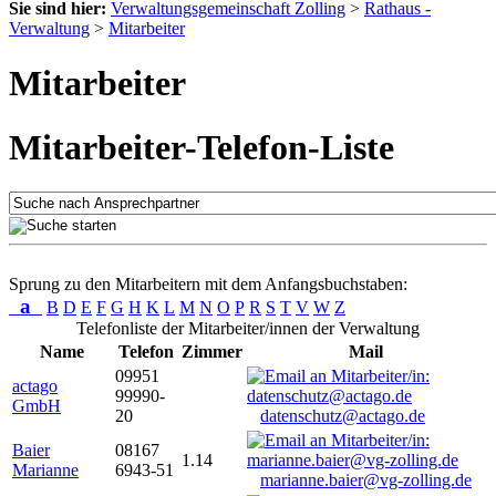
Sie sind hier:
Verwaltungsgemeinschaft Zolling
>
Rathaus -
Verwaltung
>
Mitarbeiter
Mitarbeiter
Mitarbeiter-Telefon-Liste
Sprung zu den Mitarbeitern mit dem Anfangsbuchstaben:
a
B
D
E
F
G
H
K
L
M
N
O
P
R
S
T
V
W
Z
Telefonliste der Mitarbeiter/innen der Verwaltung
Name
Telefon
Zimmer
Mail
09951
actago
99990-
GmbH
20
datenschutz@actago.de
Baier
08167
1.14
Marianne
6943-51
marianne.baier@vg-zolling.de