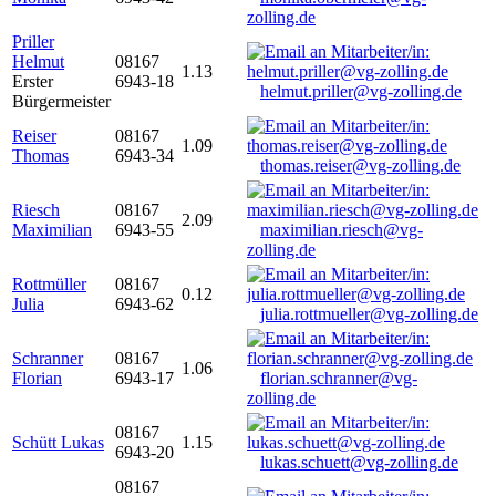
zolling.de
Priller
Helmut
08167
1.13
Erster
6943-18
helmut.priller@vg-zolling.de
Bürgermeister
Reiser
08167
1.09
Thomas
6943-34
thomas.reiser@vg-zolling.de
Riesch
08167
2.09
Maximilian
6943-55
maximilian.riesch@vg-
zolling.de
Rottmüller
08167
0.12
Julia
6943-62
julia.rottmueller@vg-zolling.de
Schranner
08167
1.06
Florian
6943-17
florian.schranner@vg-
zolling.de
08167
Schütt Lukas
1.15
6943-20
lukas.schuett@vg-zolling.de
08167