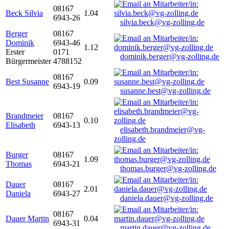
08167
Beck Silvia
1.04
6943-26
silvia.beck@vg-zolling.de
Berger
08167
Dominik
6943-46
1.12
Erster
0171
dominik.berger@vg-zolling.de
Bürgermeister
4788152
08167
Best Susanne
0.09
6943-19
susanne.best@vg-zolling.de
Brandmeier
08167
0.10
Elisabeth
6943-13
elisabeth.brandmeier@vg-
zolling.de
Burger
08167
1.09
Thomas
6943-21
thomas.burger@vg-zolling.de
Dauer
08167
2.01
Daniela
6943-27
daniela.dauer@vg-zolling.de
08167
Dauer Martin
0.04
6943-31
martin.dauer@vg-zolling.de