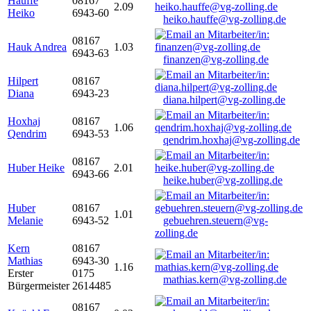
Hauffe
08167
2.09
Heiko
6943-60
heiko.hauffe@vg-zolling.de
08167
Hauk Andrea
1.03
6943-63
finanzen@vg-zolling.de
Hilpert
08167
Diana
6943-23
diana.hilpert@vg-zolling.de
Hoxhaj
08167
1.06
Qendrim
6943-53
qendrim.hoxhaj@vg-zolling.de
08167
Huber Heike
2.01
6943-66
heike.huber@vg-zolling.de
Huber
08167
1.01
Melanie
6943-52
gebuehren.steuern@vg-
zolling.de
Kern
08167
Mathias
6943-30
1.16
Erster
0175
mathias.kern@vg-zolling.de
Bürgermeister
2614485
08167