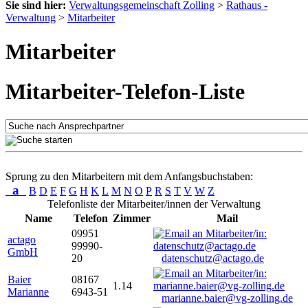
Sie sind hier:
Verwaltungsgemeinschaft Zolling
>
Rathaus -
Verwaltung
>
Mitarbeiter
Mitarbeiter
Mitarbeiter-Telefon-Liste
Sprung zu den Mitarbeitern mit dem Anfangsbuchstaben:
a
B
D
E
F
G
H
K
L
M
N
O
P
R
S
T
V
W
Z
Telefonliste der Mitarbeiter/innen der Verwaltung
Name
Telefon
Zimmer
Mail
09951
actago
99990-
GmbH
20
datenschutz@actago.de
Baier
08167
1.14
Marianne
6943-51
marianne.baier@vg-zolling.de