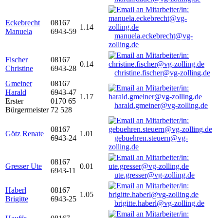
Eckebrecht
08167
1.14
Manuela
6943-59
manuela.eckebrecht@vg-
zolling.de
Fischer
08167
0.14
Christine
6943-28
christine.fischer@vg-zolling.de
Gmeiner
08167
Harald
6943-47
1.17
Erster
0170 65
harald.gmeiner@vg-zolling.de
Bürgermeister
72 528
08167
Götz Renate
1.01
6943-24
gebuehren.steuern@vg-
zolling.de
08167
Gresser Ute
0.01
6943-11
ute.gresser@vg-zolling.de
Haberl
08167
1.05
Brigitte
6943-25
brigitte.haberl@vg-zolling.de