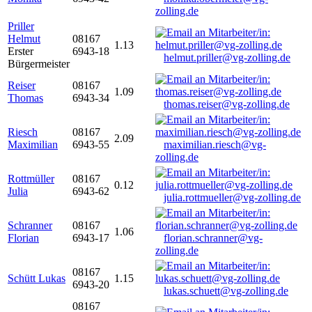
zolling.de
Priller
Helmut
08167
1.13
Erster
6943-18
helmut.priller@vg-zolling.de
Bürgermeister
Reiser
08167
1.09
Thomas
6943-34
thomas.reiser@vg-zolling.de
Riesch
08167
2.09
Maximilian
6943-55
maximilian.riesch@vg-
zolling.de
Rottmüller
08167
0.12
Julia
6943-62
julia.rottmueller@vg-zolling.de
Schranner
08167
1.06
Florian
6943-17
florian.schranner@vg-
zolling.de
08167
Schütt Lukas
1.15
6943-20
lukas.schuett@vg-zolling.de
08167