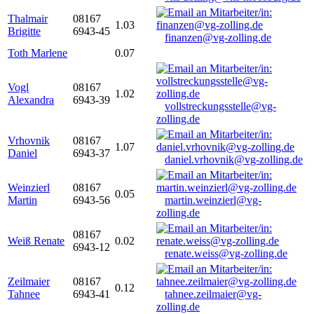
Thalmair
08167
1.03
Brigitte
6943-45
finanzen@vg-zolling.de
Toth Marlene
0.07
Vogl
08167
1.02
Alexandra
6943-39
vollstreckungsstelle@vg-
zolling.de
Vrhovnik
08167
1.07
Daniel
6943-37
daniel.vrhovnik@vg-zolling.de
Weinzierl
08167
0.05
Martin
6943-56
martin.weinzierl@vg-
zolling.de
08167
Weiß Renate
0.02
6943-12
renate.weiss@vg-zolling.de
Zeilmaier
08167
0.12
Tahnee
6943-41
tahnee.zeilmaier@vg-
zolling.de