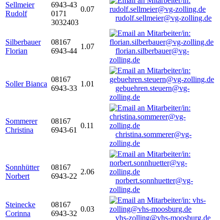
Sellmeier
6943-43
0.07
Rudolf
0171
rudolf.sellmeier@vg-zolling.de
3032403
Silberbauer
08167
1.07
Florian
6943-44
florian.silberbauer@vg-
zolling.de
08167
Soller Bianca
1.01
6943-33
gebuehren.steuern@vg-
zolling.de
Sommerer
08167
0.11
Christina
6943-61
christina.sommerer@vg-
zolling.de
Sonnhütter
08167
2.06
Norbert
6943-22
norbert.sonnhuetter@vg-
zolling.de
Steinecke
08167
0.03
Corinna
6943-32
vhs-zolling@vhs-moosburg.de