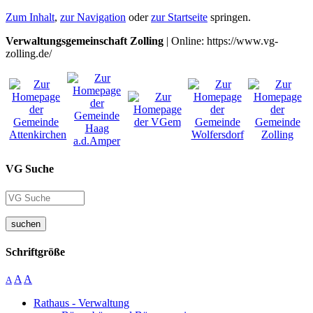
Zum Inhalt
,
zur Navigation
oder
zur Startseite
springen.
Verwaltungsgemeinschaft Zolling
| Online: https://www.vg-
zolling.de/
VG Suche
suchen
Schriftgröße
A
A
A
Rathaus - Verwaltung