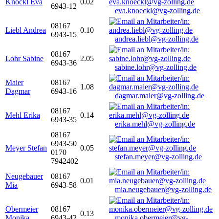
Knöckl Eva
0.02
6943-12
eva.knoeckl@vg-zolling.de
08167
Liebl Andrea
0.10
6943-15
andrea.liebl@vg-zolling.de
08167
Lohr Sabine
2.05
6943-36
sabine.lohr@vg-zolling.de
Maier
08167
1.08
Dagmar
6943-16
dagmar.maier@vg-zolling.de
08167
Mehl Erika
0.14
6943-35
erika.mehl@vg-zolling.de
08167
6943-50
Meyer Stefan
0.05
0170
stefan.meyer@vg-zolling.de
7942402
Neugebauer
08167
0.01
Mia
6943-58
mia.neugebauer@vg-zolling.de
Obermeier
08167
0.13
Monika
6943-42
monika.obermeier@vg-