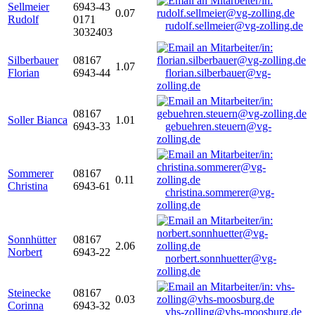
Sellmeier
6943-43
0.07
Rudolf
0171
rudolf.sellmeier@vg-zolling.de
3032403
Silberbauer
08167
1.07
Florian
6943-44
florian.silberbauer@vg-
zolling.de
08167
Soller Bianca
1.01
6943-33
gebuehren.steuern@vg-
zolling.de
Sommerer
08167
0.11
Christina
6943-61
christina.sommerer@vg-
zolling.de
Sonnhütter
08167
2.06
Norbert
6943-22
norbert.sonnhuetter@vg-
zolling.de
Steinecke
08167
0.03
Corinna
6943-32
vhs-zolling@vhs-moosburg.de