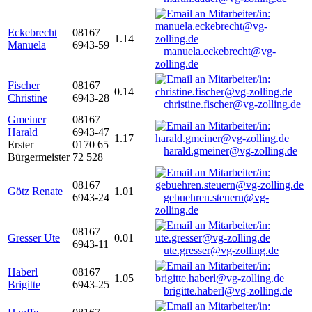
Eckebrecht
08167
1.14
Manuela
6943-59
manuela.eckebrecht@vg-
zolling.de
Fischer
08167
0.14
Christine
6943-28
christine.fischer@vg-zolling.de
Gmeiner
08167
Harald
6943-47
1.17
Erster
0170 65
harald.gmeiner@vg-zolling.de
Bürgermeister
72 528
08167
Götz Renate
1.01
6943-24
gebuehren.steuern@vg-
zolling.de
08167
Gresser Ute
0.01
6943-11
ute.gresser@vg-zolling.de
Haberl
08167
1.05
Brigitte
6943-25
brigitte.haberl@vg-zolling.de