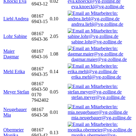
Knöckl Eva
0.02
6943-12
eva.knoeckl@vg-zolling.de
08167
Liebl Andrea
0.10
6943-15
andrea.liebl@vg-zolling.de
08167
Lohr Sabine
2.05
6943-36
sabine.lohr@vg-zolling.de
Maier
08167
1.08
Dagmar
6943-16
dagmar.maier@vg-zolling.de
08167
Mehl Erika
0.14
6943-35
erika.mehl@vg-zolling.de
08167
6943-50
Meyer Stefan
0.05
0170
stefan.meyer@vg-zolling.de
7942402
Neugebauer
08167
0.01
Mia
6943-58
mia.neugebauer@vg-zolling.de
Obermeier
08167
0.13
Monika
6943-42
monika.obermeier@vg-