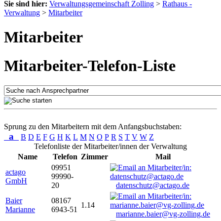
Sie sind hier:
Verwaltungsgemeinschaft Zolling
>
Rathaus -
Verwaltung
>
Mitarbeiter
Mitarbeiter
Mitarbeiter-Telefon-Liste
Sprung zu den Mitarbeitern mit dem Anfangsbuchstaben:
a
B
D
E
F
G
H
K
L
M
N
O
P
R
S
T
V
W
Z
Telefonliste der Mitarbeiter/innen der Verwaltung
Name
Telefon
Zimmer
Mail
09951
actago
99990-
GmbH
20
datenschutz@actago.de
Baier
08167
1.14
Marianne
6943-51
marianne.baier@vg-zolling.de