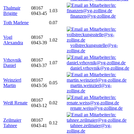
Thalmair
08167
1.03
Brigitte
6943-45
finanzen@vg-zolling.de
Toth Marlene
0.07
Vogl
08167
1.02
Alexandra
6943-39
vollstreckungsstelle@vg-
zolling.de
Vrhovnik
08167
1.07
Daniel
6943-37
daniel.vrhovnik@vg-zolling.de
Weinzierl
08167
0.05
Martin
6943-56
martin.weinzierl@vg-
zolling.de
08167
Weiß Renate
0.02
6943-12
renate.weiss@vg-zolling.de
Zeilmaier
08167
0.12
Tahnee
6943-41
tahnee.zeilmaier@vg-
zolling.de