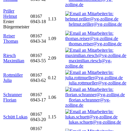
zolling.de
Priller
Helmut
08167
1.13
Erster
6943-18
helmut.priller@vg-zolling.de
Bürgermeister
Reiser
08167
1.09
Thomas
6943-34
thomas.reiser@vg-zolling.de
Riesch
08167
2.09
Maximilian
6943-55
maximilian.riesch@vg-
zolling.de
Rottmüller
08167
0.12
Julia
6943-62
julia.rottmueller@vg-zolling.de
Schranner
08167
1.06
Florian
6943-17
florian.schranner@vg-
zolling.de
08167
Schütt Lukas
1.15
6943-20
lukas.schuett@vg-zolling.de
08167