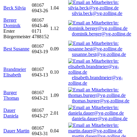
08167
Beck Silvia
1.04
6943-26
silvia.beck@vg-zolling.de
Berger
08167
Dominik
6943-46
1.12
Erster
0171
dominik.berger@vg-zolling.de
Bürgermeister
4788152
08167
Best Susanne
0.09
6943-19
susanne.best@vg-zolling.de
Brandmeier
08167
0.10
Elisabeth
6943-13
elisabeth.brandmeier@vg-
zolling.de
Burger
08167
1.09
Thomas
6943-21
thomas.burger@vg-zolling.de
Dauer
08167
2.01
Daniela
6943-27
daniela.dauer@vg-zolling.de
08167
Dauer Martin
0.04
6943-31
martin.dauer@vg-zolling.de