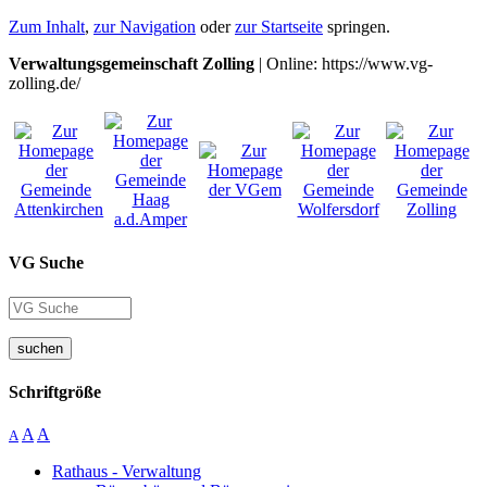
Zum Inhalt
,
zur Navigation
oder
zur Startseite
springen.
Verwaltungsgemeinschaft Zolling
| Online: https://www.vg-
zolling.de/
VG Suche
suchen
Schriftgröße
A
A
A
Rathaus - Verwaltung