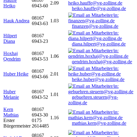
Hauffe
08167
2.09
Heiko
6943-60
heiko.hauffe@vg-zolling.de
08167
Hauk Andrea
1.03
6943-63
finanzen@vg-zolling.de
Hilpert
08167
Diana
6943-23
diana.hilpert@vg-zolling.de
Hoxhaj
08167
1.06
Qendrim
6943-53
qendrim.hoxhaj@vg-zolling.de
08167
Huber Heike
2.01
6943-66
heike.huber@vg-zolling.de
Huber
08167
1.01
Melanie
6943-52
gebuehren.steuern@vg-
zolling.de
Kern
08167
Mathias
6943-30
1.16
Erster
0175
mathias.kern@vg-zolling.de
Bürgermeister
2614485
08167