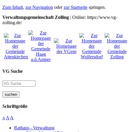
Zum Inhalt
,
zur Navigation
oder
zur Startseite
springen.
Verwaltungsgemeinschaft Zolling
| Online: https://www.vg-
zolling.de/
VG Suche
suchen
Schriftgröße
A
A
A
Rathaus - Verwaltung