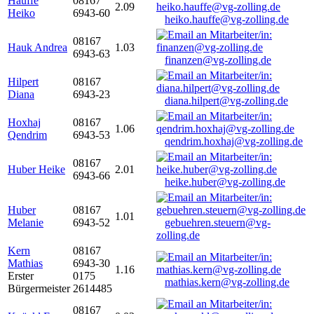
Hauffe
08167
2.09
Heiko
6943-60
heiko.hauffe@vg-zolling.de
08167
Hauk Andrea
1.03
6943-63
finanzen@vg-zolling.de
Hilpert
08167
Diana
6943-23
diana.hilpert@vg-zolling.de
Hoxhaj
08167
1.06
Qendrim
6943-53
qendrim.hoxhaj@vg-zolling.de
08167
Huber Heike
2.01
6943-66
heike.huber@vg-zolling.de
Huber
08167
1.01
Melanie
6943-52
gebuehren.steuern@vg-
zolling.de
Kern
08167
Mathias
6943-30
1.16
Erster
0175
mathias.kern@vg-zolling.de
Bürgermeister
2614485
08167