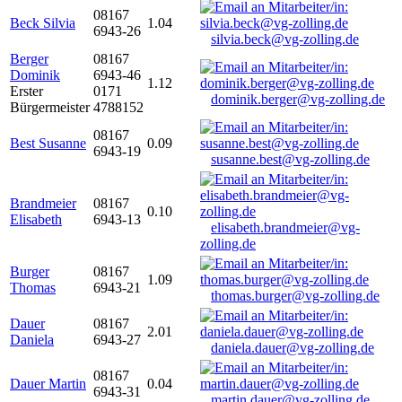
08167
Beck Silvia
1.04
6943-26
silvia.beck@vg-zolling.de
Berger
08167
Dominik
6943-46
1.12
Erster
0171
dominik.berger@vg-zolling.de
Bürgermeister
4788152
08167
Best Susanne
0.09
6943-19
susanne.best@vg-zolling.de
Brandmeier
08167
0.10
Elisabeth
6943-13
elisabeth.brandmeier@vg-
zolling.de
Burger
08167
1.09
Thomas
6943-21
thomas.burger@vg-zolling.de
Dauer
08167
2.01
Daniela
6943-27
daniela.dauer@vg-zolling.de
08167
Dauer Martin
0.04
6943-31
martin.dauer@vg-zolling.de