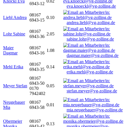
Knöckl Eva
0.02
6943-12
eva.knoeckl@vg-zolling.de
08167
Liebl Andrea
0.10
6943-15
andrea.liebl@vg-zolling.de
08167
Lohr Sabine
2.05
6943-36
sabine.lohr@vg-zolling.de
Maier
08167
1.08
Dagmar
6943-16
dagmar.maier@vg-zolling.de
08167
Mehl Erika
0.14
6943-35
erika.mehl@vg-zolling.de
08167
6943-50
Meyer Stefan
0.05
0170
stefan.meyer@vg-zolling.de
7942402
Neugebauer
08167
0.01
Mia
6943-58
mia.neugebauer@vg-zolling.de
Obermeier
08167
0.13
Monika
6943-42
monika.obermeier@vg-