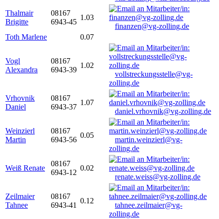
Thalmair
08167
1.03
Brigitte
6943-45
finanzen@vg-zolling.de
Toth Marlene
0.07
Vogl
08167
1.02
Alexandra
6943-39
vollstreckungsstelle@vg-
zolling.de
Vrhovnik
08167
1.07
Daniel
6943-37
daniel.vrhovnik@vg-zolling.de
Weinzierl
08167
0.05
Martin
6943-56
martin.weinzierl@vg-
zolling.de
08167
Weiß Renate
0.02
6943-12
renate.weiss@vg-zolling.de
Zeilmaier
08167
0.12
Tahnee
6943-41
tahnee.zeilmaier@vg-
zolling.de