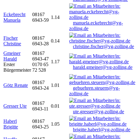
Eckebrecht
08167
1.14
Manuela
6943-59
manuela.eckebrecht@vg-
zolling.de
Fischer
08167
0.14
Christine
6943-28
christine.fischer@vg-zolling.de
Gmeiner
08167
Harald
6943-47
1.17
Erster
0170 65
harald.gmeiner@vg-zolling.de
Bürgermeister
72 528
08167
Götz Renate
1.01
6943-24
gebuehren.steuern@vg-
zolling.de
08167
Gresser Ute
0.01
6943-11
ute.gresser@vg-zolling.de
Haberl
08167
1.05
Brigitte
6943-25
brigitte.haberl@vg-zolling.de