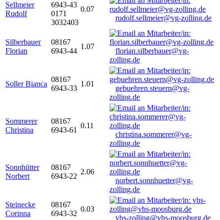
Sellmeier
6943-43
0.07
Rudolf
0171
rudolf.sellmeier@vg-zolling.de
3032403
Silberbauer
08167
1.07
Florian
6943-44
florian.silberbauer@vg-
zolling.de
08167
Soller Bianca
1.01
6943-33
gebuehren.steuern@vg-
zolling.de
Sommerer
08167
0.11
Christina
6943-61
christina.sommerer@vg-
zolling.de
Sonnhütter
08167
2.06
Norbert
6943-22
norbert.sonnhuetter@vg-
zolling.de
Steinecke
08167
0.03
Corinna
6943-32
vhs-zolling@vhs-moosburg.de