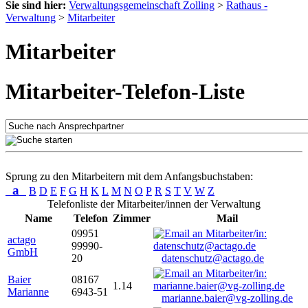
Sie sind hier:
Verwaltungsgemeinschaft Zolling
>
Rathaus -
Verwaltung
>
Mitarbeiter
Mitarbeiter
Mitarbeiter-Telefon-Liste
Sprung zu den Mitarbeitern mit dem Anfangsbuchstaben:
a
B
D
E
F
G
H
K
L
M
N
O
P
R
S
T
V
W
Z
Telefonliste der Mitarbeiter/innen der Verwaltung
Name
Telefon
Zimmer
Mail
09951
actago
99990-
GmbH
20
datenschutz@actago.de
Baier
08167
1.14
Marianne
6943-51
marianne.baier@vg-zolling.de