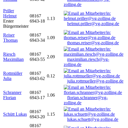
zolling.de
Priller
Helmut
08167
1.13
Erster
6943-18
helmut.priller@vg-zolling.de
Bürgermeister
Reiser
08167
1.09
Thomas
6943-34
thomas.reiser@vg-zolling.de
Riesch
08167
2.09
Maximilian
6943-55
maximilian.riesch@vg-
zolling.de
Rottmüller
08167
0.12
Julia
6943-62
julia.rottmueller@vg-zolling.de
Schranner
08167
1.06
Florian
6943-17
florian.schranner@vg-
zolling.de
08167
Schütt Lukas
1.15
6943-20
lukas.schuett@vg-zolling.de
08167