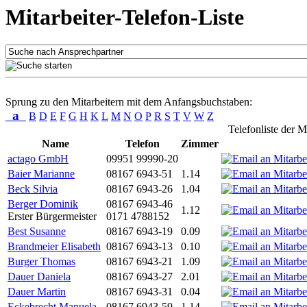
Mitarbeiter-Telefon-Liste
Sprung zu den Mitarbeitern mit dem Anfangsbuchstaben:
a
B
D
E
F
G
H
K
L
M
N
O
P
R
S
T
V
W
Z
Telefonliste der M
Name
Telefon
Zimmer
actago GmbH
09951 99990-20
Baier Marianne
08167 6943-51
1.14
Beck Silvia
08167 6943-26
1.04
Berger Dominik
08167 6943-46
1.12
Erster Bürgermeister
0171 4788152
Best Susanne
08167 6943-19
0.09
Brandmeier Elisabeth
08167 6943-13
0.10
Burger Thomas
08167 6943-21
1.09
Dauer Daniela
08167 6943-27
2.01
Dauer Martin
08167 6943-31
0.04
Eckebrecht Manuela
08167 6943-59
1.14