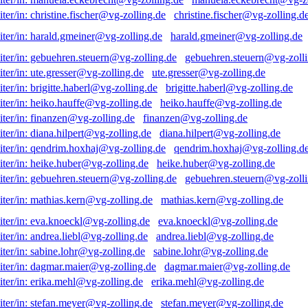
christine.fischer@vg-zolling.d
harald.gmeiner@vg-zolling.de
gebuehren.steuern@vg-zolli
ute.gresser@vg-zolling.de
brigitte.haberl@vg-zolling.de
heiko.hauffe@vg-zolling.de
finanzen@vg-zolling.de
diana.hilpert@vg-zolling.de
qendrim.hoxhaj@vg-zolling.d
heike.huber@vg-zolling.de
gebuehren.steuern@vg-zolli
mathias.kern@vg-zolling.de
eva.knoeckl@vg-zolling.de
andrea.liebl@vg-zolling.de
sabine.lohr@vg-zolling.de
dagmar.maier@vg-zolling.de
erika.mehl@vg-zolling.de
stefan.meyer@vg-zolling.de