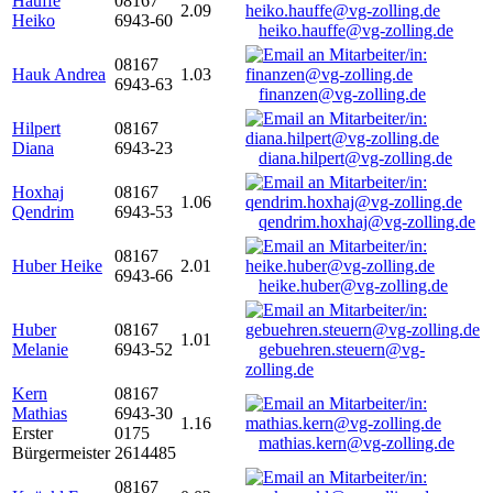
Hauffe
08167
2.09
Heiko
6943-60
heiko.hauffe@vg-zolling.de
08167
Hauk Andrea
1.03
6943-63
finanzen@vg-zolling.de
Hilpert
08167
Diana
6943-23
diana.hilpert@vg-zolling.de
Hoxhaj
08167
1.06
Qendrim
6943-53
qendrim.hoxhaj@vg-zolling.de
08167
Huber Heike
2.01
6943-66
heike.huber@vg-zolling.de
Huber
08167
1.01
Melanie
6943-52
gebuehren.steuern@vg-
zolling.de
Kern
08167
Mathias
6943-30
1.16
Erster
0175
mathias.kern@vg-zolling.de
Bürgermeister
2614485
08167