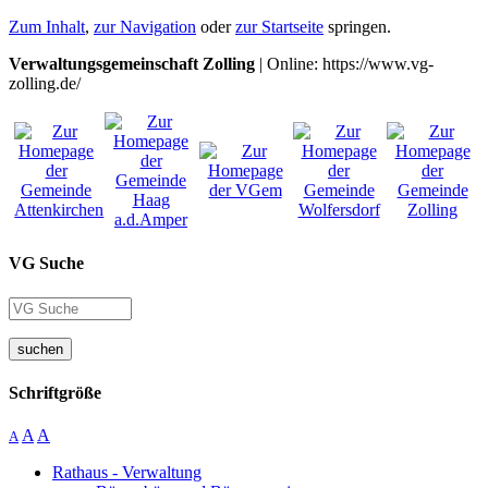
Zum Inhalt
,
zur Navigation
oder
zur Startseite
springen.
Verwaltungsgemeinschaft Zolling
| Online: https://www.vg-
zolling.de/
VG Suche
suchen
Schriftgröße
A
A
A
Rathaus - Verwaltung