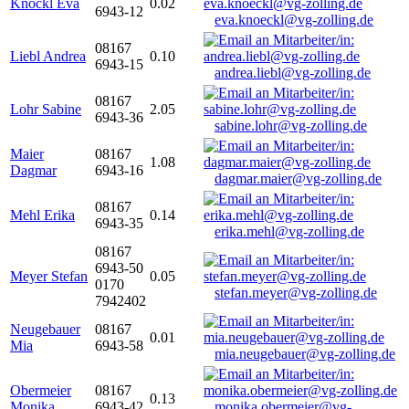
Knöckl Eva
0.02
6943-12
eva.knoeckl@vg-zolling.de
08167
Liebl Andrea
0.10
6943-15
andrea.liebl@vg-zolling.de
08167
Lohr Sabine
2.05
6943-36
sabine.lohr@vg-zolling.de
Maier
08167
1.08
Dagmar
6943-16
dagmar.maier@vg-zolling.de
08167
Mehl Erika
0.14
6943-35
erika.mehl@vg-zolling.de
08167
6943-50
Meyer Stefan
0.05
0170
stefan.meyer@vg-zolling.de
7942402
Neugebauer
08167
0.01
Mia
6943-58
mia.neugebauer@vg-zolling.de
Obermeier
08167
0.13
Monika
6943-42
monika.obermeier@vg-