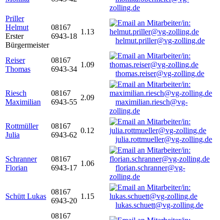
zolling.de
Priller
Helmut
08167
1.13
Erster
6943-18
helmut.priller@vg-zolling.de
Bürgermeister
Reiser
08167
1.09
Thomas
6943-34
thomas.reiser@vg-zolling.de
Riesch
08167
2.09
Maximilian
6943-55
maximilian.riesch@vg-
zolling.de
Rottmüller
08167
0.12
Julia
6943-62
julia.rottmueller@vg-zolling.de
Schranner
08167
1.06
Florian
6943-17
florian.schranner@vg-
zolling.de
08167
Schütt Lukas
1.15
6943-20
lukas.schuett@vg-zolling.de
08167