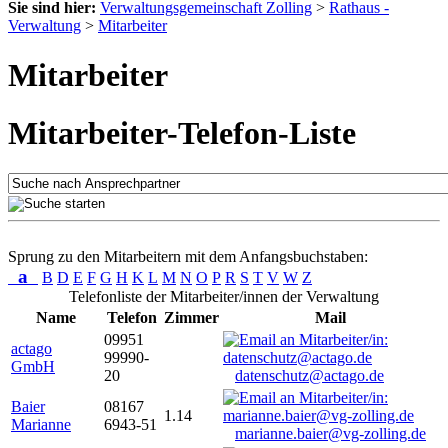
Sie sind hier:
Verwaltungsgemeinschaft Zolling
>
Rathaus -
Verwaltung
>
Mitarbeiter
Mitarbeiter
Mitarbeiter-Telefon-Liste
Sprung zu den Mitarbeitern mit dem Anfangsbuchstaben:
a
B
D
E
F
G
H
K
L
M
N
O
P
R
S
T
V
W
Z
Telefonliste der Mitarbeiter/innen der Verwaltung
Name
Telefon
Zimmer
Mail
09951
actago
99990-
GmbH
20
datenschutz@actago.de
Baier
08167
1.14
Marianne
6943-51
marianne.baier@vg-zolling.de