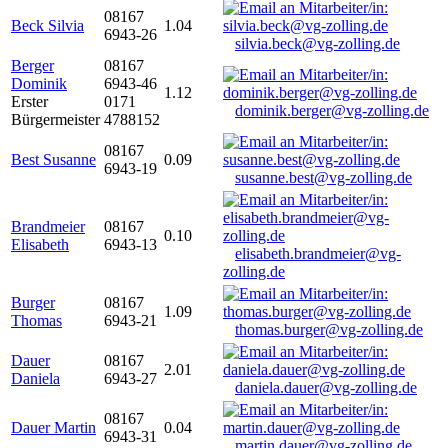
08167
Beck Silvia
1.04
6943-26
silvia.beck@vg-zolling.de
Berger
08167
Dominik
6943-46
1.12
Erster
0171
dominik.berger@vg-zolling.de
Bürgermeister
4788152
08167
Best Susanne
0.09
6943-19
susanne.best@vg-zolling.de
Brandmeier
08167
0.10
Elisabeth
6943-13
elisabeth.brandmeier@vg-
zolling.de
Burger
08167
1.09
Thomas
6943-21
thomas.burger@vg-zolling.de
Dauer
08167
2.01
Daniela
6943-27
daniela.dauer@vg-zolling.de
08167
Dauer Martin
0.04
6943-31
martin.dauer@vg-zolling.de