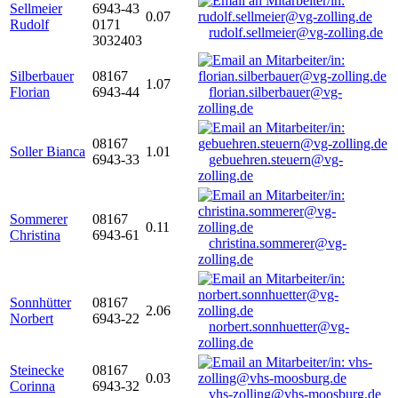
Sellmeier
6943-43
0.07
Rudolf
0171
rudolf.sellmeier@vg-zolling.de
3032403
Silberbauer
08167
1.07
Florian
6943-44
florian.silberbauer@vg-
zolling.de
08167
Soller Bianca
1.01
6943-33
gebuehren.steuern@vg-
zolling.de
Sommerer
08167
0.11
Christina
6943-61
christina.sommerer@vg-
zolling.de
Sonnhütter
08167
2.06
Norbert
6943-22
norbert.sonnhuetter@vg-
zolling.de
Steinecke
08167
0.03
Corinna
6943-32
vhs-zolling@vhs-moosburg.de