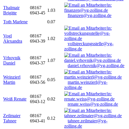
Thalmair
08167
1.03
Brigitte
6943-45
finanzen@vg-zolling.de
Toth Marlene
0.07
Vogl
08167
1.02
Alexandra
6943-39
vollstreckungsstelle@vg-
zolling.de
Vrhovnik
08167
1.07
Daniel
6943-37
daniel.vrhovnik@vg-zolling.de
Weinzierl
08167
0.05
Martin
6943-56
martin.weinzierl@vg-
zolling.de
08167
Weiß Renate
0.02
6943-12
renate.weiss@vg-zolling.de
Zeilmaier
08167
0.12
Tahnee
6943-41
tahnee.zeilmaier@vg-
zolling.de