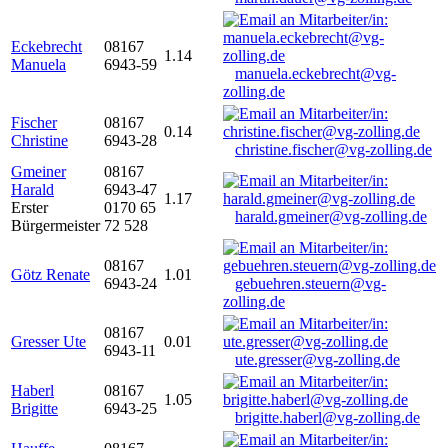
Eckebrecht
08167
1.14
Manuela
6943-59
manuela.eckebrecht@vg-
zolling.de
Fischer
08167
0.14
Christine
6943-28
christine.fischer@vg-zolling.de
Gmeiner
08167
Harald
6943-47
1.17
Erster
0170 65
harald.gmeiner@vg-zolling.de
Bürgermeister
72 528
08167
Götz Renate
1.01
6943-24
gebuehren.steuern@vg-
zolling.de
08167
Gresser Ute
0.01
6943-11
ute.gresser@vg-zolling.de
Haberl
08167
1.05
Brigitte
6943-25
brigitte.haberl@vg-zolling.de