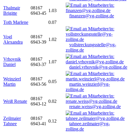
Thalmair
08167
1.03
Brigitte
6943-45
finanzen@vg-zolling.de
Toth Marlene
0.07
Vogl
08167
1.02
Alexandra
6943-39
vollstreckungsstelle@vg-
zolling.de
Vrhovnik
08167
1.07
Daniel
6943-37
daniel.vrhovnik@vg-zolling.de
Weinzierl
08167
0.05
Martin
6943-56
martin.weinzierl@vg-
zolling.de
08167
Weiß Renate
0.02
6943-12
renate.weiss@vg-zolling.de
Zeilmaier
08167
0.12
Tahnee
6943-41
tahnee.zeilmaier@vg-
zolling.de