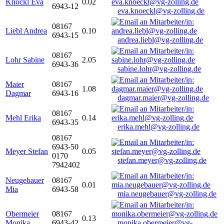
Knöckl Eva
0.02
6943-12
eva.knoeckl@vg-zolling.de
08167
Liebl Andrea
0.10
6943-15
andrea.liebl@vg-zolling.de
08167
Lohr Sabine
2.05
6943-36
sabine.lohr@vg-zolling.de
Maier
08167
1.08
Dagmar
6943-16
dagmar.maier@vg-zolling.de
08167
Mehl Erika
0.14
6943-35
erika.mehl@vg-zolling.de
08167
6943-50
Meyer Stefan
0.05
0170
stefan.meyer@vg-zolling.de
7942402
Neugebauer
08167
0.01
Mia
6943-58
mia.neugebauer@vg-zolling.de
Obermeier
08167
0.13
Monika
6943-42
monika.obermeier@vg-