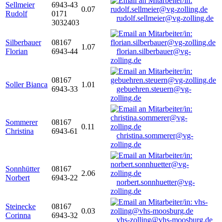
Sellmeier
6943-43
0.07
Rudolf
0171
rudolf.sellmeier@vg-zolling.de
3032403
Silberbauer
08167
1.07
Florian
6943-44
florian.silberbauer@vg-
zolling.de
08167
Soller Bianca
1.01
6943-33
gebuehren.steuern@vg-
zolling.de
Sommerer
08167
0.11
Christina
6943-61
christina.sommerer@vg-
zolling.de
Sonnhütter
08167
2.06
Norbert
6943-22
norbert.sonnhuetter@vg-
zolling.de
Steinecke
08167
0.03
Corinna
6943-32
vhs-zolling@vhs-moosburg.de