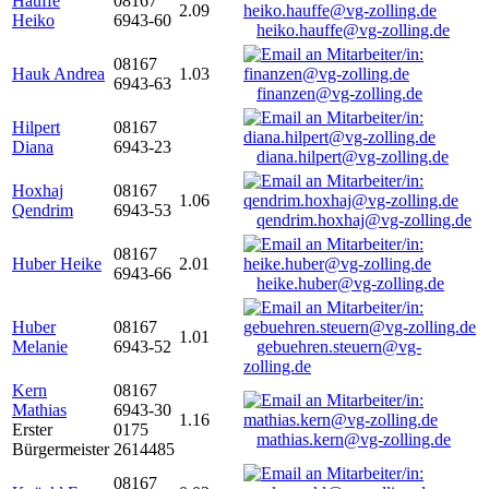
Hauffe
08167
2.09
Heiko
6943-60
heiko.hauffe@vg-zolling.de
08167
Hauk Andrea
1.03
6943-63
finanzen@vg-zolling.de
Hilpert
08167
Diana
6943-23
diana.hilpert@vg-zolling.de
Hoxhaj
08167
1.06
Qendrim
6943-53
qendrim.hoxhaj@vg-zolling.de
08167
Huber Heike
2.01
6943-66
heike.huber@vg-zolling.de
Huber
08167
1.01
Melanie
6943-52
gebuehren.steuern@vg-
zolling.de
Kern
08167
Mathias
6943-30
1.16
Erster
0175
mathias.kern@vg-zolling.de
Bürgermeister
2614485
08167