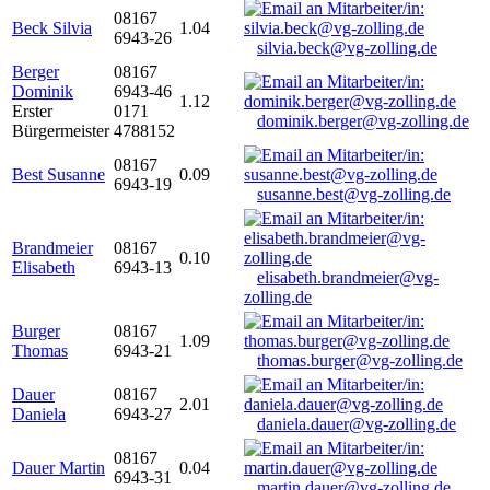
08167
Beck Silvia
1.04
6943-26
silvia.beck@vg-zolling.de
Berger
08167
Dominik
6943-46
1.12
Erster
0171
dominik.berger@vg-zolling.de
Bürgermeister
4788152
08167
Best Susanne
0.09
6943-19
susanne.best@vg-zolling.de
Brandmeier
08167
0.10
Elisabeth
6943-13
elisabeth.brandmeier@vg-
zolling.de
Burger
08167
1.09
Thomas
6943-21
thomas.burger@vg-zolling.de
Dauer
08167
2.01
Daniela
6943-27
daniela.dauer@vg-zolling.de
08167
Dauer Martin
0.04
6943-31
martin.dauer@vg-zolling.de