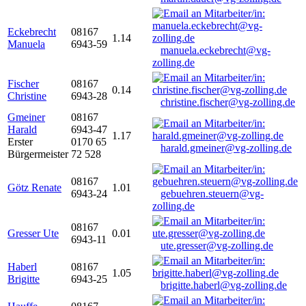
Eckebrecht
08167
1.14
Manuela
6943-59
manuela.eckebrecht@vg-
zolling.de
Fischer
08167
0.14
Christine
6943-28
christine.fischer@vg-zolling.de
Gmeiner
08167
Harald
6943-47
1.17
Erster
0170 65
harald.gmeiner@vg-zolling.de
Bürgermeister
72 528
08167
Götz Renate
1.01
6943-24
gebuehren.steuern@vg-
zolling.de
08167
Gresser Ute
0.01
6943-11
ute.gresser@vg-zolling.de
Haberl
08167
1.05
Brigitte
6943-25
brigitte.haberl@vg-zolling.de