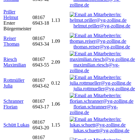
zolling.de
Priller
Helmut
08167
1.13
Erster
6943-18
helmut.priller@vg-zolling.de
Bürgermeister
Reiser
08167
1.09
Thomas
6943-34
thomas.reiser@vg-zolling.de
Riesch
08167
2.09
Maximilian
6943-55
maximilian.riesch@vg-
zolling.de
Rottmüller
08167
0.12
Julia
6943-62
julia.rottmueller@vg-zolling.de
Schranner
08167
1.06
Florian
6943-17
florian.schranner@vg-
zolling.de
08167
Schütt Lukas
1.15
6943-20
lukas.schuett@vg-zolling.de
08167