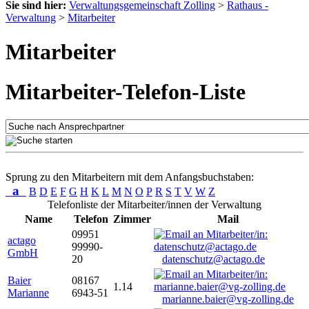
Sie sind hier:
Verwaltungsgemeinschaft Zolling
>
Rathaus -
Verwaltung
>
Mitarbeiter
Mitarbeiter
Mitarbeiter-Telefon-Liste
Sprung zu den Mitarbeitern mit dem Anfangsbuchstaben:
a
B
D
E
F
G
H
K
L
M
N
O
P
R
S
T
V
W
Z
Telefonliste der Mitarbeiter/innen der Verwaltung
Name
Telefon
Zimmer
Mail
09951
actago
99990-
GmbH
20
datenschutz@actago.de
Baier
08167
1.14
Marianne
6943-51
marianne.baier@vg-zolling.de