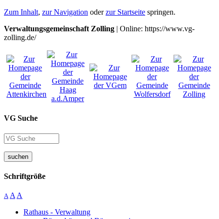
Zum Inhalt
,
zur Navigation
oder
zur Startseite
springen.
Verwaltungsgemeinschaft Zolling
| Online: https://www.vg-
zolling.de/
VG Suche
suchen
Schriftgröße
A
A
A
Rathaus - Verwaltung