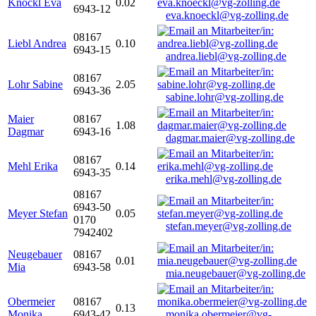
Knöckl Eva
0.02
6943-12
eva.knoeckl@vg-zolling.de
08167
Liebl Andrea
0.10
6943-15
andrea.liebl@vg-zolling.de
08167
Lohr Sabine
2.05
6943-36
sabine.lohr@vg-zolling.de
Maier
08167
1.08
Dagmar
6943-16
dagmar.maier@vg-zolling.de
08167
Mehl Erika
0.14
6943-35
erika.mehl@vg-zolling.de
08167
6943-50
Meyer Stefan
0.05
0170
stefan.meyer@vg-zolling.de
7942402
Neugebauer
08167
0.01
Mia
6943-58
mia.neugebauer@vg-zolling.de
Obermeier
08167
0.13
Monika
6943-42
monika.obermeier@vg-