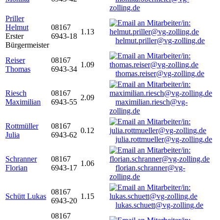
zolling.de
Priller
Helmut
08167
1.13
Erster
6943-18
helmut.priller@vg-zolling.de
Bürgermeister
Reiser
08167
1.09
Thomas
6943-34
thomas.reiser@vg-zolling.de
Riesch
08167
2.09
Maximilian
6943-55
maximilian.riesch@vg-
zolling.de
Rottmüller
08167
0.12
Julia
6943-62
julia.rottmueller@vg-zolling.de
Schranner
08167
1.06
Florian
6943-17
florian.schranner@vg-
zolling.de
08167
Schütt Lukas
1.15
6943-20
lukas.schuett@vg-zolling.de
08167