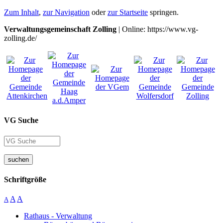
Zum Inhalt
,
zur Navigation
oder
zur Startseite
springen.
Verwaltungsgemeinschaft Zolling
| Online: https://www.vg-
zolling.de/
VG Suche
suchen
Schriftgröße
A
A
A
Rathaus - Verwaltung