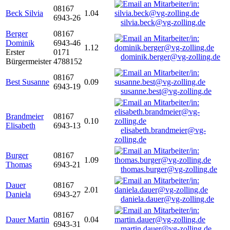
08167
Beck Silvia
1.04
6943-26
silvia.beck@vg-zolling.de
Berger
08167
Dominik
6943-46
1.12
Erster
0171
dominik.berger@vg-zolling.de
Bürgermeister
4788152
08167
Best Susanne
0.09
6943-19
susanne.best@vg-zolling.de
Brandmeier
08167
0.10
Elisabeth
6943-13
elisabeth.brandmeier@vg-
zolling.de
Burger
08167
1.09
Thomas
6943-21
thomas.burger@vg-zolling.de
Dauer
08167
2.01
Daniela
6943-27
daniela.dauer@vg-zolling.de
08167
Dauer Martin
0.04
6943-31
martin.dauer@vg-zolling.de