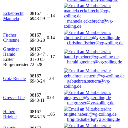
Eckebrecht
08167
1.14
Manuela
6943-59
manuela.eckebrecht@vg-
zolling.de
Fischer
08167
0.14
Christine
6943-28
christine.fischer@vg-zolling.de
Gmeiner
08167
Harald
6943-47
1.17
Erster
0170 65
harald.gmeiner@vg-zolling.de
Bürgermeister
72 528
08167
Götz Renate
1.01
6943-24
gebuehren.steuern@vg-
zolling.de
08167
Gresser Ute
0.01
6943-11
ute.gresser@vg-zolling.de
Haberl
08167
1.05
Brigitte
6943-25
brigitte.haberl@vg-zolling.de