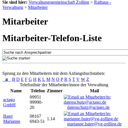
Sie sind hier:
Verwaltungsgemeinschaft Zolling
>
Rathaus -
Verwaltung
>
Mitarbeiter
Mitarbeiter
Mitarbeiter-Telefon-Liste
Sprung zu den Mitarbeitern mit dem Anfangsbuchstaben:
a
B
D
E
F
G
H
K
L
M
N
O
P
R
S
T
V
W
Z
Telefonliste der Mitarbeiter/innen der Verwaltung
Name
Telefon
Zimmer
Mail
09951
actago
99990-
GmbH
20
datenschutz@actago.de
Baier
08167
1.14
Marianne
6943-51
marianne.baier@vg-zolling.de