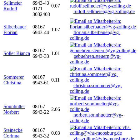
Sellmeier
6943-43
0.07
Rudolf
0171
rudolf.sellmeier@vg-zolling.de
3032403
Silberbauer
08167
1.07
Florian
6943-44
florian.silberbauer@vg-
zolling.de
08167
Soller Bianca
1.01
6943-33
gebuehren.steuern@vg-
zolling.de
Sommerer
08167
0.11
Christina
6943-61
christina.sommerer@vg-
zolling.de
Sonnhütter
08167
2.06
Norbert
6943-22
norbert.sonnhuetter@vg-
zolling.de
Steinecke
08167
0.03
Corinna
6943-32
vhs-zolling@vhs-moosburg.de