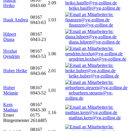
Hauffe
08167
2.09
Heiko
6943-60
heiko.hauffe@vg-zolling.de
08167
Hauk Andrea
1.03
6943-63
finanzen@vg-zolling.de
Hilpert
08167
Diana
6943-23
diana.hilpert@vg-zolling.de
Hoxhaj
08167
1.06
Qendrim
6943-53
qendrim.hoxhaj@vg-zolling.de
08167
Huber Heike
2.01
6943-66
heike.huber@vg-zolling.de
Huber
08167
1.01
Melanie
6943-52
gebuehren.steuern@vg-
zolling.de
Kern
08167
Mathias
6943-30
1.16
Erster
0175
mathias.kern@vg-zolling.de
Bürgermeister
2614485
08167