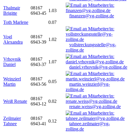
Thalmair
08167
1.03
Brigitte
6943-45
finanzen@vg-zolling.de
Toth Marlene
0.07
Vogl
08167
1.02
Alexandra
6943-39
vollstreckungsstelle@vg-
zolling.de
Vrhovnik
08167
1.07
Daniel
6943-37
daniel.vrhovnik@vg-zolling.de
Weinzierl
08167
0.05
Martin
6943-56
martin.weinzierl@vg-
zolling.de
08167
Weiß Renate
0.02
6943-12
renate.weiss@vg-zolling.de
Zeilmaier
08167
0.12
Tahnee
6943-41
tahnee.zeilmaier@vg-
zolling.de