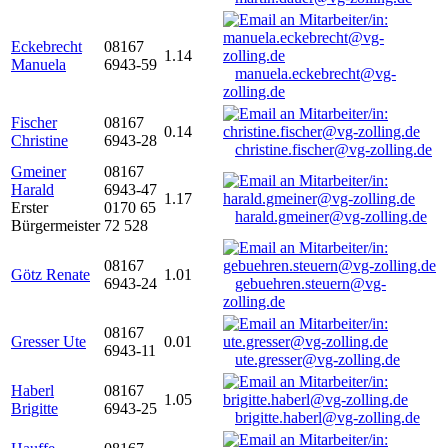
Eckebrecht
08167
1.14
Manuela
6943-59
manuela.eckebrecht@vg-
zolling.de
Fischer
08167
0.14
Christine
6943-28
christine.fischer@vg-zolling.de
Gmeiner
08167
Harald
6943-47
1.17
Erster
0170 65
harald.gmeiner@vg-zolling.de
Bürgermeister
72 528
08167
Götz Renate
1.01
6943-24
gebuehren.steuern@vg-
zolling.de
08167
Gresser Ute
0.01
6943-11
ute.gresser@vg-zolling.de
Haberl
08167
1.05
Brigitte
6943-25
brigitte.haberl@vg-zolling.de