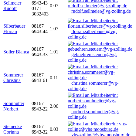
Sellmeier
6943-43
0.07
Rudolf
0171
rudolf.sellmeier@vg-zolling.de
3032403
Silberbauer
08167
1.07
Florian
6943-44
florian.silberbauer@vg-
zolling.de
08167
Soller Bianca
1.01
6943-33
gebuehren.steuern@vg-
zolling.de
Sommerer
08167
0.11
Christina
6943-61
christina.sommerer@vg-
zolling.de
Sonnhütter
08167
2.06
Norbert
6943-22
norbert.sonnhuetter@vg-
zolling.de
Steinecke
08167
0.03
Corinna
6943-32
vhs-zolling@vhs-moosburg.de