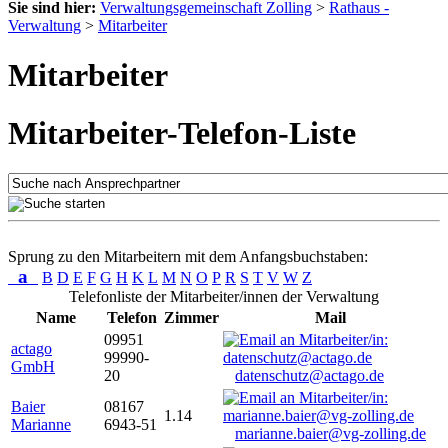
Sie sind hier:
Verwaltungsgemeinschaft Zolling
>
Rathaus -
Verwaltung
>
Mitarbeiter
Mitarbeiter
Mitarbeiter-Telefon-Liste
Sprung zu den Mitarbeitern mit dem Anfangsbuchstaben:
a
B
D
E
F
G
H
K
L
M
N
O
P
R
S
T
V
W
Z
Telefonliste der Mitarbeiter/innen der Verwaltung
Name
Telefon
Zimmer
Mail
09951
actago
99990-
GmbH
20
datenschutz@actago.de
Baier
08167
1.14
Marianne
6943-51
marianne.baier@vg-zolling.de