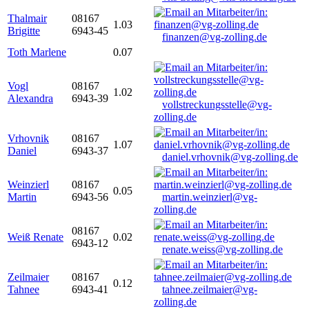
Thalmair
08167
1.03
Brigitte
6943-45
finanzen@vg-zolling.de
Toth Marlene
0.07
Vogl
08167
1.02
Alexandra
6943-39
vollstreckungsstelle@vg-
zolling.de
Vrhovnik
08167
1.07
Daniel
6943-37
daniel.vrhovnik@vg-zolling.de
Weinzierl
08167
0.05
Martin
6943-56
martin.weinzierl@vg-
zolling.de
08167
Weiß Renate
0.02
6943-12
renate.weiss@vg-zolling.de
Zeilmaier
08167
0.12
Tahnee
6943-41
tahnee.zeilmaier@vg-
zolling.de