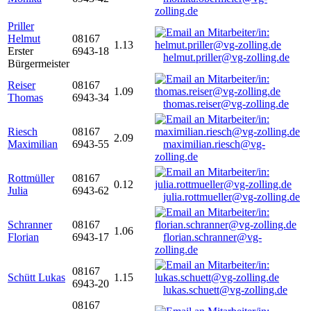
zolling.de
Priller
Helmut
08167
1.13
Erster
6943-18
helmut.priller@vg-zolling.de
Bürgermeister
Reiser
08167
1.09
Thomas
6943-34
thomas.reiser@vg-zolling.de
Riesch
08167
2.09
Maximilian
6943-55
maximilian.riesch@vg-
zolling.de
Rottmüller
08167
0.12
Julia
6943-62
julia.rottmueller@vg-zolling.de
Schranner
08167
1.06
Florian
6943-17
florian.schranner@vg-
zolling.de
08167
Schütt Lukas
1.15
6943-20
lukas.schuett@vg-zolling.de
08167