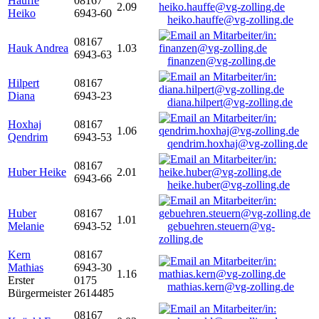
Hauffe
08167
2.09
Heiko
6943-60
heiko.hauffe@vg-zolling.de
08167
Hauk Andrea
1.03
6943-63
finanzen@vg-zolling.de
Hilpert
08167
Diana
6943-23
diana.hilpert@vg-zolling.de
Hoxhaj
08167
1.06
Qendrim
6943-53
qendrim.hoxhaj@vg-zolling.de
08167
Huber Heike
2.01
6943-66
heike.huber@vg-zolling.de
Huber
08167
1.01
Melanie
6943-52
gebuehren.steuern@vg-
zolling.de
Kern
08167
Mathias
6943-30
1.16
Erster
0175
mathias.kern@vg-zolling.de
Bürgermeister
2614485
08167