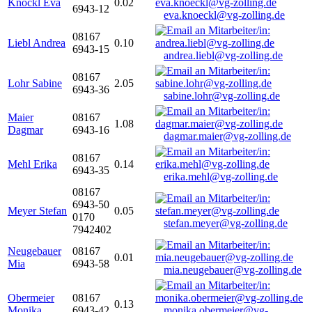
Knöckl Eva
0.02
6943-12
eva.knoeckl@vg-zolling.de
08167
Liebl Andrea
0.10
6943-15
andrea.liebl@vg-zolling.de
08167
Lohr Sabine
2.05
6943-36
sabine.lohr@vg-zolling.de
Maier
08167
1.08
Dagmar
6943-16
dagmar.maier@vg-zolling.de
08167
Mehl Erika
0.14
6943-35
erika.mehl@vg-zolling.de
08167
6943-50
Meyer Stefan
0.05
0170
stefan.meyer@vg-zolling.de
7942402
Neugebauer
08167
0.01
Mia
6943-58
mia.neugebauer@vg-zolling.de
Obermeier
08167
0.13
Monika
6943-42
monika.obermeier@vg-