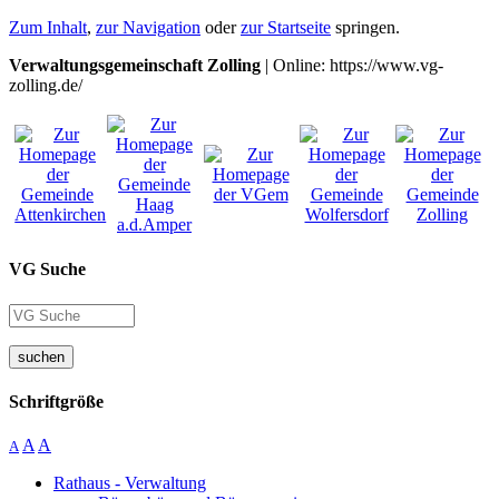
Zum Inhalt
,
zur Navigation
oder
zur Startseite
springen.
Verwaltungsgemeinschaft Zolling
| Online: https://www.vg-
zolling.de/
VG Suche
suchen
Schriftgröße
A
A
A
Rathaus - Verwaltung