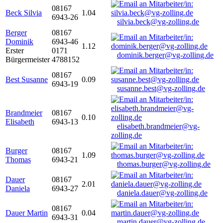
08167
Beck Silvia
1.04
6943-26
silvia.beck@vg-zolling.de
Berger
08167
Dominik
6943-46
1.12
Erster
0171
dominik.berger@vg-zolling.de
Bürgermeister
4788152
08167
Best Susanne
0.09
6943-19
susanne.best@vg-zolling.de
Brandmeier
08167
0.10
Elisabeth
6943-13
elisabeth.brandmeier@vg-
zolling.de
Burger
08167
1.09
Thomas
6943-21
thomas.burger@vg-zolling.de
Dauer
08167
2.01
Daniela
6943-27
daniela.dauer@vg-zolling.de
08167
Dauer Martin
0.04
6943-31
martin.dauer@vg-zolling.de