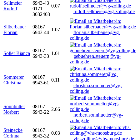
Sellmeier
6943-43
0.07
Rudolf
0171
rudolf.sellmeier@vg-zolling.de
3032403
Silberbauer
08167
1.07
Florian
6943-44
florian.silberbauer@vg-
zolling.de
08167
Soller Bianca
1.01
6943-33
gebuehren.steuern@vg-
zolling.de
Sommerer
08167
0.11
Christina
6943-61
christina.sommerer@vg-
zolling.de
Sonnhütter
08167
2.06
Norbert
6943-22
norbert.sonnhuetter@vg-
zolling.de
Steinecke
08167
0.03
Corinna
6943-32
vhs-zolling@vhs-moosburg.de