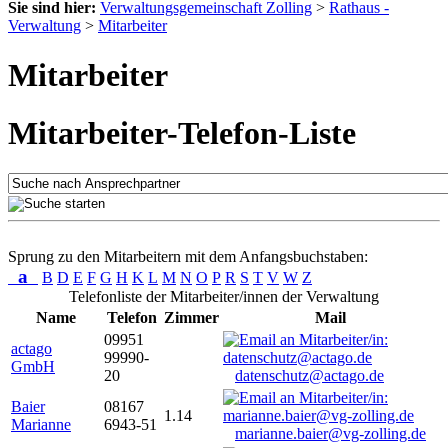
Sie sind hier:
Verwaltungsgemeinschaft Zolling
>
Rathaus -
Verwaltung
>
Mitarbeiter
Mitarbeiter
Mitarbeiter-Telefon-Liste
Sprung zu den Mitarbeitern mit dem Anfangsbuchstaben:
a
B
D
E
F
G
H
K
L
M
N
O
P
R
S
T
V
W
Z
Telefonliste der Mitarbeiter/innen der Verwaltung
Name
Telefon
Zimmer
Mail
09951
actago
99990-
GmbH
20
datenschutz@actago.de
Baier
08167
1.14
Marianne
6943-51
marianne.baier@vg-zolling.de