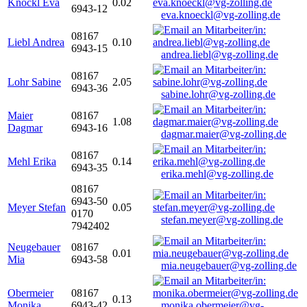
Knöckl Eva
0.02
6943-12
eva.knoeckl@vg-zolling.de
08167
Liebl Andrea
0.10
6943-15
andrea.liebl@vg-zolling.de
08167
Lohr Sabine
2.05
6943-36
sabine.lohr@vg-zolling.de
Maier
08167
1.08
Dagmar
6943-16
dagmar.maier@vg-zolling.de
08167
Mehl Erika
0.14
6943-35
erika.mehl@vg-zolling.de
08167
6943-50
Meyer Stefan
0.05
0170
stefan.meyer@vg-zolling.de
7942402
Neugebauer
08167
0.01
Mia
6943-58
mia.neugebauer@vg-zolling.de
Obermeier
08167
0.13
Monika
6943-42
monika.obermeier@vg-