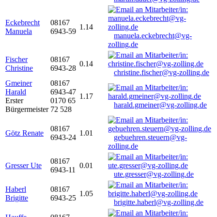
Eckebrecht
08167
1.14
Manuela
6943-59
manuela.eckebrecht@vg-
zolling.de
Fischer
08167
0.14
Christine
6943-28
christine.fischer@vg-zolling.de
Gmeiner
08167
Harald
6943-47
1.17
Erster
0170 65
harald.gmeiner@vg-zolling.de
Bürgermeister
72 528
08167
Götz Renate
1.01
6943-24
gebuehren.steuern@vg-
zolling.de
08167
Gresser Ute
0.01
6943-11
ute.gresser@vg-zolling.de
Haberl
08167
1.05
Brigitte
6943-25
brigitte.haberl@vg-zolling.de