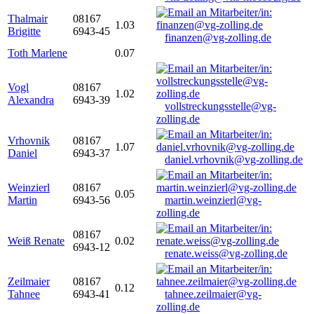
Thalmair
08167
1.03
Brigitte
6943-45
finanzen@vg-zolling.de
Toth Marlene
0.07
Vogl
08167
1.02
Alexandra
6943-39
vollstreckungsstelle@vg-
zolling.de
Vrhovnik
08167
1.07
Daniel
6943-37
daniel.vrhovnik@vg-zolling.de
Weinzierl
08167
0.05
Martin
6943-56
martin.weinzierl@vg-
zolling.de
08167
Weiß Renate
0.02
6943-12
renate.weiss@vg-zolling.de
Zeilmaier
08167
0.12
Tahnee
6943-41
tahnee.zeilmaier@vg-
zolling.de