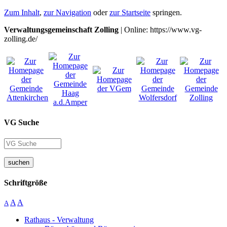
Zum Inhalt
,
zur Navigation
oder
zur Startseite
springen.
Verwaltungsgemeinschaft Zolling
| Online: https://www.vg-
zolling.de/
VG Suche
suchen
Schriftgröße
A
A
A
Rathaus - Verwaltung