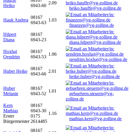
Hauffe
08167
2.09
Heiko
6943-60
heiko.hauffe@vg-zolling.de
08167
Hauk Andrea
1.03
6943-63
finanzen@vg-zolling.de
Hilpert
08167
Diana
6943-23
diana.hilpert@vg-zolling.de
Hoxhaj
08167
1.06
Qendrim
6943-53
qendrim.hoxhaj@vg-zolling.de
08167
Huber Heike
2.01
6943-66
heike.huber@vg-zolling.de
Huber
08167
1.01
Melanie
6943-52
gebuehren.steuern@vg-
zolling.de
Kern
08167
Mathias
6943-30
1.16
Erster
0175
mathias.kern@vg-zolling.de
Bürgermeister
2614485
08167