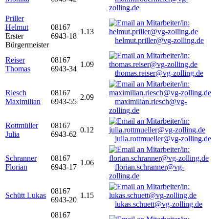
zolling.de
Priller
Helmut
08167
1.13
Erster
6943-18
helmut.priller@vg-zolling.de
Bürgermeister
Reiser
08167
1.09
Thomas
6943-34
thomas.reiser@vg-zolling.de
Riesch
08167
2.09
Maximilian
6943-55
maximilian.riesch@vg-
zolling.de
Rottmüller
08167
0.12
Julia
6943-62
julia.rottmueller@vg-zolling.de
Schranner
08167
1.06
Florian
6943-17
florian.schranner@vg-
zolling.de
08167
Schütt Lukas
1.15
6943-20
lukas.schuett@vg-zolling.de
08167