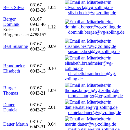
08167
Beck Silvia
1.04
6943-26
silvia.beck@vg-zolling.de
Berger
08167
Dominik
6943-46
1.12
Erster
0171
dominik.berger@vg-zolling.de
Bürgermeister
4788152
08167
Best Susanne
0.09
6943-19
susanne.best@vg-zolling.de
Brandmeier
08167
0.10
Elisabeth
6943-13
elisabeth.brandmeier@vg-
zolling.de
Burger
08167
1.09
Thomas
6943-21
thomas.burger@vg-zolling.de
Dauer
08167
2.01
Daniela
6943-27
daniela.dauer@vg-zolling.de
08167
Dauer Martin
0.04
6943-31
martin.dauer@vg-zolling.de