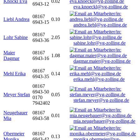
Knöckl Eva
0.02
6943-12
eva.knoeckl@vg-zolling.de
08167
Liebl Andrea
0.10
6943-15
andrea.liebl@vg-zolling.de
08167
Lohr Sabine
2.05
6943-36
sabine.lohr@vg-zolling.de
Maier
08167
1.08
Dagmar
6943-16
dagmar.maier@vg-zolling.de
08167
Mehl Erika
0.14
6943-35
erika.mehl@vg-zolling.de
08167
6943-50
Meyer Stefan
0.05
0170
stefan.meyer@vg-zolling.de
7942402
Neugebauer
08167
0.01
Mia
6943-58
mia.neugebauer@vg-zolling.de
Obermeier
08167
0.13
Monika
6943-42
monika.obermeier@vg-