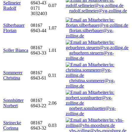
Sellmeier
6943-43
0.07
Rudolf
0171
rudolf.sellmeier@vg-zolling.de
3032403
Silberbauer
08167
1.07
Florian
6943-44
florian.silberbauer@vg-
zolling.de
08167
Soller Bianca
1.01
6943-33
gebuehren.steuern@vg-
zolling.de
Sommerer
08167
0.11
Christina
6943-61
christina.sommerer@vg-
zolling.de
Sonnhütter
08167
2.06
Norbert
6943-22
norbert.sonnhuetter@vg-
zolling.de
Steinecke
08167
0.03
Corinna
6943-32
vhs-zolling@vhs-moosburg.de