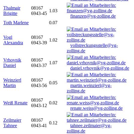
Thalmair
08167
1.03
Brigitte
6943-45
finanzen@vg-zolling.de
Toth Marlene
0.07
Vogl
08167
1.02
Alexandra
6943-39
vollstreckungsstelle@vg-
zolling.de
Vrhovnik
08167
1.07
Daniel
6943-37
daniel.vrhovnik@vg-zolling.de
Weinzierl
08167
0.05
Martin
6943-56
martin.weinzierl@vg-
zolling.de
08167
Weiß Renate
0.02
6943-12
renate.weiss@vg-zolling.de
Zeilmaier
08167
0.12
Tahnee
6943-41
tahnee.zeilmaier@vg-
zolling.de