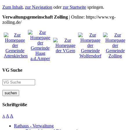
Zum Inhalt
,
zur Navigation
oder
zur Startseite
springen.
Verwaltungsgemeinschaft Zolling
| Online: https://www.vg-
zolling.de/
VG Suche
suchen
Schriftgröße
A
A
A
Rathaus - Verwaltung