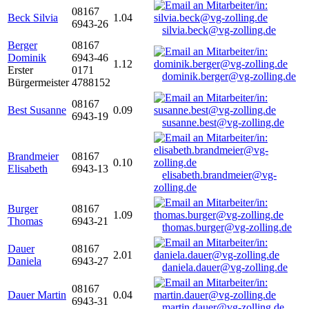
08167
Beck Silvia
1.04
6943-26
silvia.beck@vg-zolling.de
Berger
08167
Dominik
6943-46
1.12
Erster
0171
dominik.berger@vg-zolling.de
Bürgermeister
4788152
08167
Best Susanne
0.09
6943-19
susanne.best@vg-zolling.de
Brandmeier
08167
0.10
Elisabeth
6943-13
elisabeth.brandmeier@vg-
zolling.de
Burger
08167
1.09
Thomas
6943-21
thomas.burger@vg-zolling.de
Dauer
08167
2.01
Daniela
6943-27
daniela.dauer@vg-zolling.de
08167
Dauer Martin
0.04
6943-31
martin.dauer@vg-zolling.de