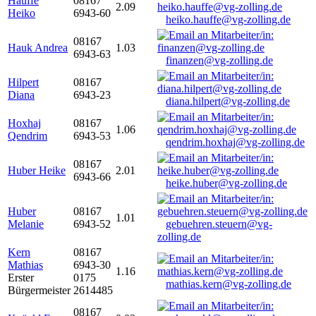
Hauffe
08167
2.09
Heiko
6943-60
heiko.hauffe@vg-zolling.de
08167
Hauk Andrea
1.03
6943-63
finanzen@vg-zolling.de
Hilpert
08167
Diana
6943-23
diana.hilpert@vg-zolling.de
Hoxhaj
08167
1.06
Qendrim
6943-53
qendrim.hoxhaj@vg-zolling.de
08167
Huber Heike
2.01
6943-66
heike.huber@vg-zolling.de
Huber
08167
1.01
Melanie
6943-52
gebuehren.steuern@vg-
zolling.de
Kern
08167
Mathias
6943-30
1.16
Erster
0175
mathias.kern@vg-zolling.de
Bürgermeister
2614485
08167