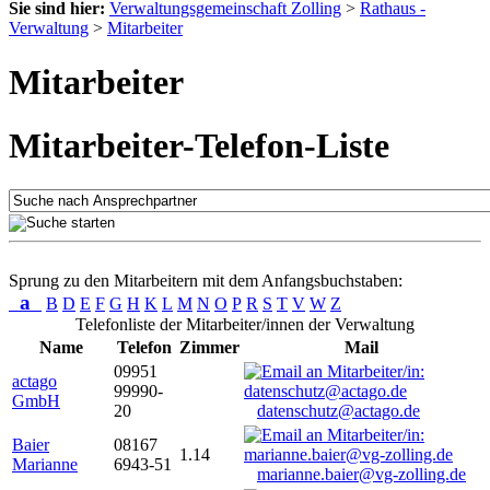
Sie sind hier:
Verwaltungsgemeinschaft Zolling
>
Rathaus -
Verwaltung
>
Mitarbeiter
Mitarbeiter
Mitarbeiter-Telefon-Liste
Sprung zu den Mitarbeitern mit dem Anfangsbuchstaben:
a
B
D
E
F
G
H
K
L
M
N
O
P
R
S
T
V
W
Z
Telefonliste der Mitarbeiter/innen der Verwaltung
Name
Telefon
Zimmer
Mail
09951
actago
99990-
GmbH
20
datenschutz@actago.de
Baier
08167
1.14
Marianne
6943-51
marianne.baier@vg-zolling.de