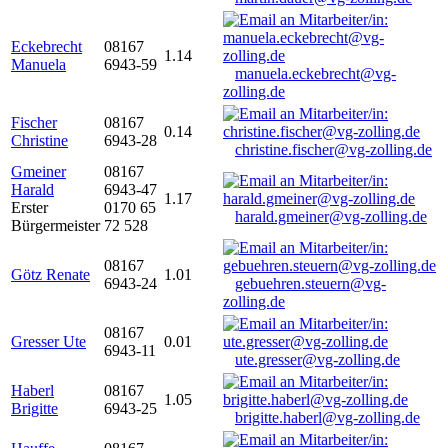
Eckebrecht
08167
1.14
Manuela
6943-59
manuela.eckebrecht@vg-
zolling.de
Fischer
08167
0.14
Christine
6943-28
christine.fischer@vg-zolling.de
Gmeiner
08167
Harald
6943-47
1.17
Erster
0170 65
harald.gmeiner@vg-zolling.de
Bürgermeister
72 528
08167
Götz Renate
1.01
6943-24
gebuehren.steuern@vg-
zolling.de
08167
Gresser Ute
0.01
6943-11
ute.gresser@vg-zolling.de
Haberl
08167
1.05
Brigitte
6943-25
brigitte.haberl@vg-zolling.de