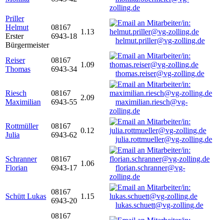
zolling.de
Priller
Helmut
08167
1.13
Erster
6943-18
helmut.priller@vg-zolling.de
Bürgermeister
Reiser
08167
1.09
Thomas
6943-34
thomas.reiser@vg-zolling.de
Riesch
08167
2.09
Maximilian
6943-55
maximilian.riesch@vg-
zolling.de
Rottmüller
08167
0.12
Julia
6943-62
julia.rottmueller@vg-zolling.de
Schranner
08167
1.06
Florian
6943-17
florian.schranner@vg-
zolling.de
08167
Schütt Lukas
1.15
6943-20
lukas.schuett@vg-zolling.de
08167