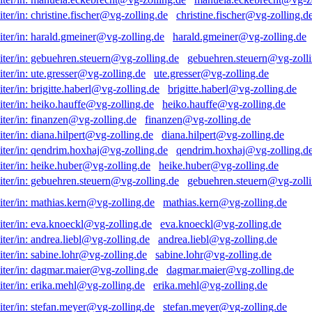
christine.fischer@vg-zolling.d
harald.gmeiner@vg-zolling.de
gebuehren.steuern@vg-zolli
ute.gresser@vg-zolling.de
brigitte.haberl@vg-zolling.de
heiko.hauffe@vg-zolling.de
finanzen@vg-zolling.de
diana.hilpert@vg-zolling.de
qendrim.hoxhaj@vg-zolling.d
heike.huber@vg-zolling.de
gebuehren.steuern@vg-zolli
mathias.kern@vg-zolling.de
eva.knoeckl@vg-zolling.de
andrea.liebl@vg-zolling.de
sabine.lohr@vg-zolling.de
dagmar.maier@vg-zolling.de
erika.mehl@vg-zolling.de
stefan.meyer@vg-zolling.de