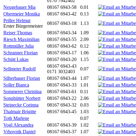
0170 7942402
Neugebauer Mia
08167 6943-58
0.01
Obermeier Monika
08167 6943-42
0.13
Priller Helmut
08167 6943-18
1.13
Erster Bürgermeister
Reiser Thomas
08167 6943-34
1.09
Riesch Maximilian
08167 6943-55
2.09
Rottmüller Julia
08167 6943-62
0.12
Schranner Florian
08167 6943-17
1.06
Schütt Lukas
08167 6943-20
1.15
08167 6943-43
Sellmeier Rudolf
0.07
0171 3032403
Silberbauer Florian
08167 6943-44
1.07
Soller Bianca
08167 6943-33
1.01
Sommerer Christina
08167 6943-61
0.11
Sonnhütter Norbert
08167 6943-22
2.06
Steinecke Corinna
08167 6943-32
0.03
Thalmair Brigitte
08167 6943-45
1.03
Toth Marlene
0.07
Vogl Alexandra
08167 6943-39
1.02
Vrhovnik Daniel
08167 6943-37
1.07