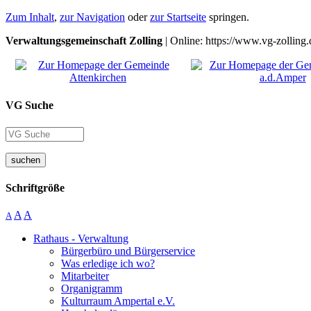
Zum Inhalt
,
zur Navigation
oder
zur Startseite
springen.
Verwaltungsgemeinschaft Zolling
| Online: https://www.vg-zolling.
VG Suche
suchen
Schriftgröße
A
A
A
Rathaus - Verwaltung
Bürgerbüro und Bürgerservice
Was erledige ich wo?
Mitarbeiter
Organigramm
Kulturraum Ampertal e.V.