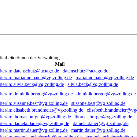
itarbeiter/innen der Verwaltung
Mail
datenschutz@actago.de
marianne.baier@vg-zolling.de
silvia.beck@vg-zolling.de
dominik.berger@vg-zolling.de
susanne.best@vg-zolling.de
elisabeth.brandmeier@vg-
thomas.burger@vg-zolling.de
daniela.dauer@vg-zolling.de
martin.dauer@vg-zolling.de
manuela.eckebrecht@vg-zo