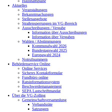
Haushaltspläne
Aktuelles
Veranstaltungen
Bekanntmachungen
Stellenangebote
Straßensperrungen im VG-Bereich
Ausschreibungen / Vergabe
Information über Ausschreibungen
Information über Vergaben
Wahlen / Abstimmungen
Kommunalwahl 2026
Bundestagswahl 2025
Europawahl 2024
Notrufnummern
Behördenservice Online
Online Services
Sicheres Kontaktformular
Fundbüro online
Ratsinformationssystem
Beschwerdemanagement
SEPA Lastschriftmandat
Über die VG-Zolling
Gemeinschaftsversammlung
Verbandsräte
Satzungen