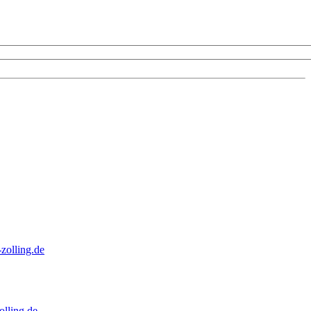
zolling.de
lling.de