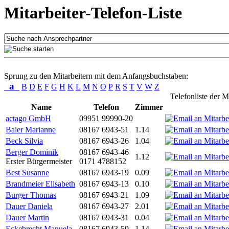
Mitarbeiter-Telefon-Liste
Sprung zu den Mitarbeitern mit dem Anfangsbuchstaben:
a
B
D
E
F
G
H
K
L
M
N
O
P
R
S
T
V
W
Z
Telefonliste der M
Name
Telefon
Zimmer
actago GmbH
09951 99990-20
Baier Marianne
08167 6943-51
1.14
Beck Silvia
08167 6943-26
1.04
Berger Dominik
08167 6943-46
1.12
Erster Bürgermeister
0171 4788152
Best Susanne
08167 6943-19
0.09
Brandmeier Elisabeth
08167 6943-13
0.10
Burger Thomas
08167 6943-21
1.09
Dauer Daniela
08167 6943-27
2.01
Dauer Martin
08167 6943-31
0.04
Eckebrecht Manuela
08167 6943-59
1.14