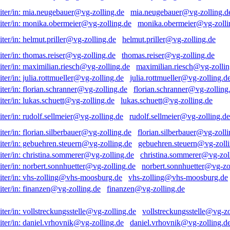
mia.neugebauer@vg-zolling.d
monika.obermeier@vg-zolli
helmut.priller@vg-zolling.de
thomas.reiser@vg-zolling.de
maximilian.riesch@vg-zollin
julia.rottmueller@vg-zolling.d
florian.schranner@vg-zolling
lukas.schuett@vg-zolling.de
rudolf.sellmeier@vg-zolling.de
florian.silberbauer@vg-zolli
gebuehren.steuern@vg-zolli
christina.sommerer@vg-zol
norbert.sonnhuetter@vg-zo
vhs-zolling@vhs-moosburg.de
finanzen@vg-zolling.de
vollstreckungsstelle@vg-zo
daniel.vrhovnik@vg-zolling.d