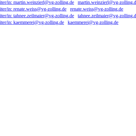
martin.weinzierl@vg-zolling.
renate.weiss@vg-zolling.de
tahnee.zeilmaier@vg-zolling.
kaemmerei@vg-zolling.de