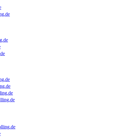
e
ng.de
g.de
e
.de
ng.de
ng.de
ling.de
lling.de
lling.de
e