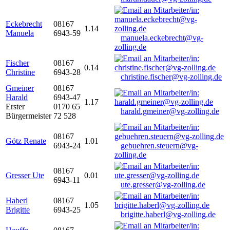
Eckebrecht
08167
1.14
Manuela
6943-59
manuela.eckebrecht@vg-
zolling.de
Fischer
08167
0.14
Christine
6943-28
christine.fischer@vg-zolling.de
Gmeiner
08167
Harald
6943-47
1.17
Erster
0170 65
harald.gmeiner@vg-zolling.de
Bürgermeister
72 528
08167
Götz Renate
1.01
6943-24
gebuehren.steuern@vg-
zolling.de
08167
Gresser Ute
0.01
6943-11
ute.gresser@vg-zolling.de
Haberl
08167
1.05
Brigitte
6943-25
brigitte.haberl@vg-zolling.de