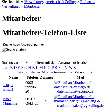
Sie sind hier:
Verwaltungsgemeinschaft Zolling
>
Rathaus -
Verwaltung
>
Mitarbeiter
Mitarbeiter
Mitarbeiter-Telefon-Liste
Sprung zu den Mitarbeitern mit dem Anfangsbuchstaben:
a
B
D
E
F
G
H
K
L
M
N
O
P
R
S
T
V
W
Z
Telefonliste der Mitarbeiter/innen der Verwaltung
Name
Telefon
Zimmer
Mail
09951
actago
99990-
GmbH
20
datenschutz@actago.de
Baier
08167
1.14
Marianne
6943-51
marianne.baier@vg-zolling.de