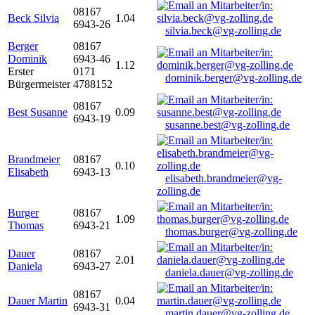
08167
Beck Silvia
1.04
6943-26
silvia.beck@vg-zolling.de
Berger
08167
Dominik
6943-46
1.12
Erster
0171
dominik.berger@vg-zolling.de
Bürgermeister
4788152
08167
Best Susanne
0.09
6943-19
susanne.best@vg-zolling.de
Brandmeier
08167
0.10
Elisabeth
6943-13
elisabeth.brandmeier@vg-
zolling.de
Burger
08167
1.09
Thomas
6943-21
thomas.burger@vg-zolling.de
Dauer
08167
2.01
Daniela
6943-27
daniela.dauer@vg-zolling.de
08167
Dauer Martin
0.04
6943-31
martin.dauer@vg-zolling.de