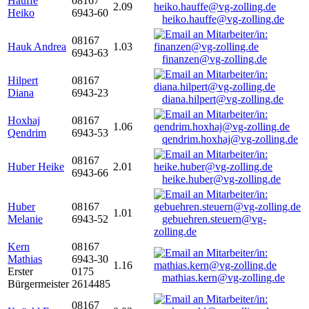
Hauffe
08167
2.09
Heiko
6943-60
heiko.hauffe@vg-zolling.de
08167
Hauk Andrea
1.03
6943-63
finanzen@vg-zolling.de
Hilpert
08167
Diana
6943-23
diana.hilpert@vg-zolling.de
Hoxhaj
08167
1.06
Qendrim
6943-53
qendrim.hoxhaj@vg-zolling.de
08167
Huber Heike
2.01
6943-66
heike.huber@vg-zolling.de
Huber
08167
1.01
Melanie
6943-52
gebuehren.steuern@vg-
zolling.de
Kern
08167
Mathias
6943-30
1.16
Erster
0175
mathias.kern@vg-zolling.de
Bürgermeister
2614485
08167