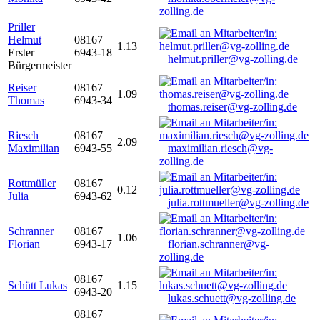
zolling.de
Priller
Helmut
08167
1.13
Erster
6943-18
helmut.priller@vg-zolling.de
Bürgermeister
Reiser
08167
1.09
Thomas
6943-34
thomas.reiser@vg-zolling.de
Riesch
08167
2.09
Maximilian
6943-55
maximilian.riesch@vg-
zolling.de
Rottmüller
08167
0.12
Julia
6943-62
julia.rottmueller@vg-zolling.de
Schranner
08167
1.06
Florian
6943-17
florian.schranner@vg-
zolling.de
08167
Schütt Lukas
1.15
6943-20
lukas.schuett@vg-zolling.de
08167