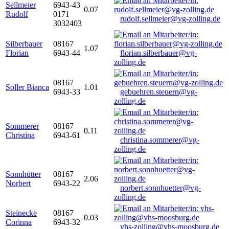
Sellmeier
6943-43
0.07
Rudolf
0171
rudolf.sellmeier@vg-zolling.de
3032403
Silberbauer
08167
1.07
Florian
6943-44
florian.silberbauer@vg-
zolling.de
08167
Soller Bianca
1.01
6943-33
gebuehren.steuern@vg-
zolling.de
Sommerer
08167
0.11
Christina
6943-61
christina.sommerer@vg-
zolling.de
Sonnhütter
08167
2.06
Norbert
6943-22
norbert.sonnhuetter@vg-
zolling.de
Steinecke
08167
0.03
Corinna
6943-32
vhs-zolling@vhs-moosburg.de