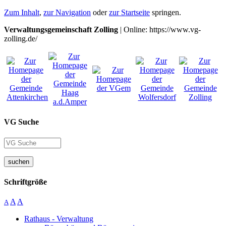
Zum Inhalt
,
zur Navigation
oder
zur Startseite
springen.
Verwaltungsgemeinschaft Zolling
| Online: https://www.vg-
zolling.de/
VG Suche
suchen
Schriftgröße
A
A
A
Rathaus - Verwaltung