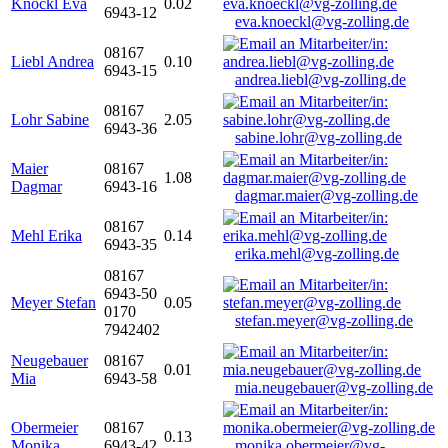
Knöckl Eva
0.02
6943-12
eva.knoeckl@vg-zolling.de
08167
Liebl Andrea
0.10
6943-15
andrea.liebl@vg-zolling.de
08167
Lohr Sabine
2.05
6943-36
sabine.lohr@vg-zolling.de
Maier
08167
1.08
Dagmar
6943-16
dagmar.maier@vg-zolling.de
08167
Mehl Erika
0.14
6943-35
erika.mehl@vg-zolling.de
08167
6943-50
Meyer Stefan
0.05
0170
stefan.meyer@vg-zolling.de
7942402
Neugebauer
08167
0.01
Mia
6943-58
mia.neugebauer@vg-zolling.de
Obermeier
08167
0.13
Monika
6943-42
monika.obermeier@vg-