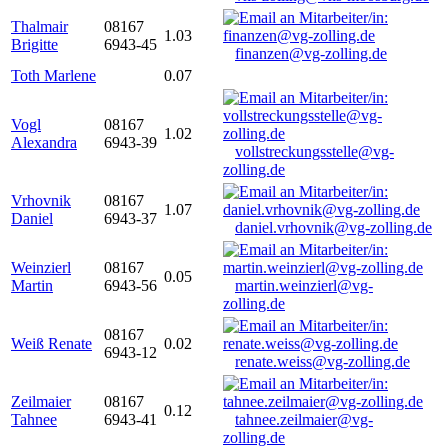
Thalmair
08167
1.03
Brigitte
6943-45
finanzen@vg-zolling.de
Toth Marlene
0.07
Vogl
08167
1.02
Alexandra
6943-39
vollstreckungsstelle@vg-
zolling.de
Vrhovnik
08167
1.07
Daniel
6943-37
daniel.vrhovnik@vg-zolling.de
Weinzierl
08167
0.05
Martin
6943-56
martin.weinzierl@vg-
zolling.de
08167
Weiß Renate
0.02
6943-12
renate.weiss@vg-zolling.de
Zeilmaier
08167
0.12
Tahnee
6943-41
tahnee.zeilmaier@vg-
zolling.de