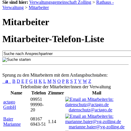
Sie sind hier:
Verwaltungsgemeinschaft Zolling
>
Rathaus -
Verwaltung
>
Mitarbeiter
Mitarbeiter
Mitarbeiter-Telefon-Liste
Sprung zu den Mitarbeitern mit dem Anfangsbuchstaben:
a
B
D
E
F
G
H
K
L
M
N
O
P
R
S
T
V
W
Z
Telefonliste der Mitarbeiter/innen der Verwaltung
Name
Telefon
Zimmer
Mail
09951
actago
99990-
GmbH
20
datenschutz@actago.de
Baier
08167
1.14
Marianne
6943-51
marianne.baier@vg-zolling.de