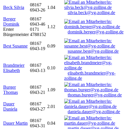
08167
Beck Silvia
1.04
6943-26
silvia.beck@vg-zolling.de
Berger
08167
Dominik
6943-46
1.12
Erster
0171
dominik.berger@vg-zolling.de
Bürgermeister
4788152
08167
Best Susanne
0.09
6943-19
susanne.best@vg-zolling.de
Brandmeier
08167
0.10
Elisabeth
6943-13
elisabeth.brandmeier@vg-
zolling.de
Burger
08167
1.09
Thomas
6943-21
thomas.burger@vg-zolling.de
Dauer
08167
2.01
Daniela
6943-27
daniela.dauer@vg-zolling.de
08167
Dauer Martin
0.04
6943-31
martin.dauer@vg-zolling.de