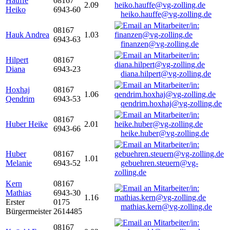
Hauffe
08167
2.09
Heiko
6943-60
heiko.hauffe@vg-zolling.de
08167
Hauk Andrea
1.03
6943-63
finanzen@vg-zolling.de
Hilpert
08167
Diana
6943-23
diana.hilpert@vg-zolling.de
Hoxhaj
08167
1.06
Qendrim
6943-53
qendrim.hoxhaj@vg-zolling.de
08167
Huber Heike
2.01
6943-66
heike.huber@vg-zolling.de
Huber
08167
1.01
Melanie
6943-52
gebuehren.steuern@vg-
zolling.de
Kern
08167
Mathias
6943-30
1.16
Erster
0175
mathias.kern@vg-zolling.de
Bürgermeister
2614485
08167