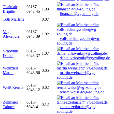
Thalmair
08167
1.03
Brigitte
6943-45
finanzen@vg-zolling.de
Toth Marlene
0.07
Vogl
08167
1.02
Alexandra
6943-39
vollstreckungsstelle@vg-
zolling.de
Vrhovnik
08167
1.07
Daniel
6943-37
daniel.vrhovnik@vg-zolling.de
Weinzierl
08167
0.05
Martin
6943-56
martin.weinzierl@vg-
zolling.de
08167
Weiß Renate
0.02
6943-12
renate.weiss@vg-zolling.de
Zeilmaier
08167
0.12
Tahnee
6943-41
tahnee.zeilmaier@vg-
zolling.de