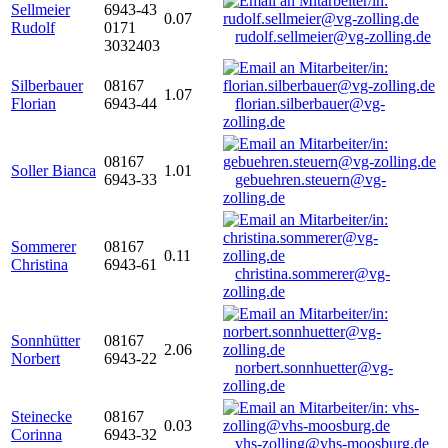
Sellmeier
6943-43
0.07
Rudolf
0171
rudolf.sellmeier@vg-zolling.de
3032403
Silberbauer
08167
1.07
Florian
6943-44
florian.silberbauer@vg-
zolling.de
08167
Soller Bianca
1.01
6943-33
gebuehren.steuern@vg-
zolling.de
Sommerer
08167
0.11
Christina
6943-61
christina.sommerer@vg-
zolling.de
Sonnhütter
08167
2.06
Norbert
6943-22
norbert.sonnhuetter@vg-
zolling.de
Steinecke
08167
0.03
Corinna
6943-32
vhs-zolling@vhs-moosburg.de