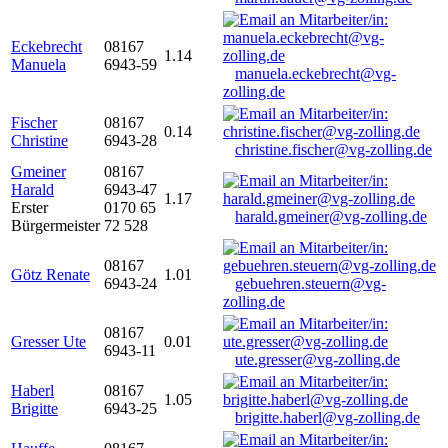
Eckebrecht
08167
1.14
Manuela
6943-59
manuela.eckebrecht@vg-
zolling.de
Fischer
08167
0.14
Christine
6943-28
christine.fischer@vg-zolling.de
Gmeiner
08167
Harald
6943-47
1.17
Erster
0170 65
harald.gmeiner@vg-zolling.de
Bürgermeister
72 528
08167
Götz Renate
1.01
6943-24
gebuehren.steuern@vg-
zolling.de
08167
Gresser Ute
0.01
6943-11
ute.gresser@vg-zolling.de
Haberl
08167
1.05
Brigitte
6943-25
brigitte.haberl@vg-zolling.de