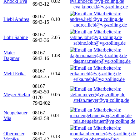
Knöckl Eva
0.02
6943-12
eva.knoeckl@vg-zolling.de
08167
Liebl Andrea
0.10
6943-15
andrea.liebl@vg-zolling.de
08167
Lohr Sabine
2.05
6943-36
sabine.lohr@vg-zolling.de
Maier
08167
1.08
Dagmar
6943-16
dagmar.maier@vg-zolling.de
08167
Mehl Erika
0.14
6943-35
erika.mehl@vg-zolling.de
08167
6943-50
Meyer Stefan
0.05
0170
stefan.meyer@vg-zolling.de
7942402
Neugebauer
08167
0.01
Mia
6943-58
mia.neugebauer@vg-zolling.de
Obermeier
08167
0.13
Monika
6943-42
monika.obermeier@vg-