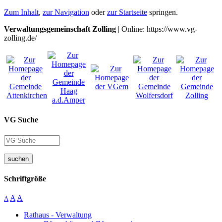
Zum Inhalt
,
zur Navigation
oder
zur Startseite
springen.
Verwaltungsgemeinschaft Zolling
| Online: https://www.vg-
zolling.de/
VG Suche
suchen
Schriftgröße
A
A
A
Rathaus - Verwaltung