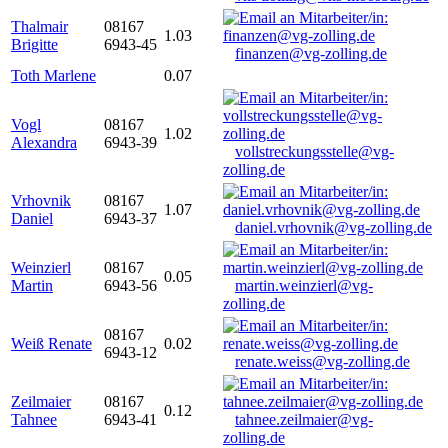
Thalmair
08167
1.03
Brigitte
6943-45
finanzen@vg-zolling.de
Toth Marlene
0.07
Vogl
08167
1.02
Alexandra
6943-39
vollstreckungsstelle@vg-
zolling.de
Vrhovnik
08167
1.07
Daniel
6943-37
daniel.vrhovnik@vg-zolling.de
Weinzierl
08167
0.05
Martin
6943-56
martin.weinzierl@vg-
zolling.de
08167
Weiß Renate
0.02
6943-12
renate.weiss@vg-zolling.de
Zeilmaier
08167
0.12
Tahnee
6943-41
tahnee.zeilmaier@vg-
zolling.de