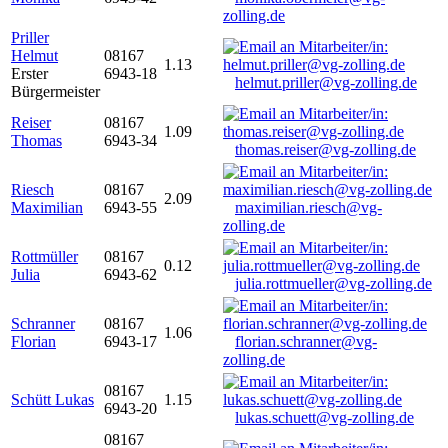
zolling.de
Priller
Helmut
08167
1.13
Erster
6943-18
helmut.priller@vg-zolling.de
Bürgermeister
Reiser
08167
1.09
Thomas
6943-34
thomas.reiser@vg-zolling.de
Riesch
08167
2.09
Maximilian
6943-55
maximilian.riesch@vg-
zolling.de
Rottmüller
08167
0.12
Julia
6943-62
julia.rottmueller@vg-zolling.de
Schranner
08167
1.06
Florian
6943-17
florian.schranner@vg-
zolling.de
08167
Schütt Lukas
1.15
6943-20
lukas.schuett@vg-zolling.de
08167