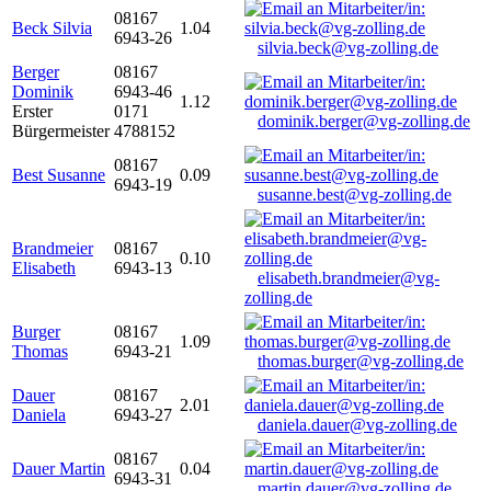
08167
Beck Silvia
1.04
6943-26
silvia.beck@vg-zolling.de
Berger
08167
Dominik
6943-46
1.12
Erster
0171
dominik.berger@vg-zolling.de
Bürgermeister
4788152
08167
Best Susanne
0.09
6943-19
susanne.best@vg-zolling.de
Brandmeier
08167
0.10
Elisabeth
6943-13
elisabeth.brandmeier@vg-
zolling.de
Burger
08167
1.09
Thomas
6943-21
thomas.burger@vg-zolling.de
Dauer
08167
2.01
Daniela
6943-27
daniela.dauer@vg-zolling.de
08167
Dauer Martin
0.04
6943-31
martin.dauer@vg-zolling.de