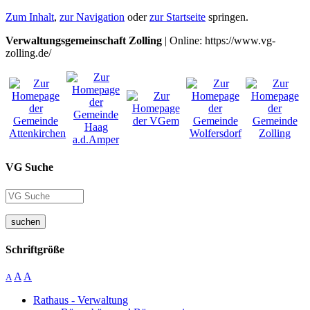
Zum Inhalt
,
zur Navigation
oder
zur Startseite
springen.
Verwaltungsgemeinschaft Zolling
| Online: https://www.vg-
zolling.de/
VG Suche
suchen
Schriftgröße
A
A
A
Rathaus - Verwaltung