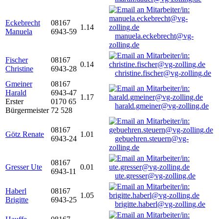
Eckebrecht
08167
1.14
Manuela
6943-59
manuela.eckebrecht@vg-
zolling.de
Fischer
08167
0.14
Christine
6943-28
christine.fischer@vg-zolling.de
Gmeiner
08167
Harald
6943-47
1.17
Erster
0170 65
harald.gmeiner@vg-zolling.de
Bürgermeister
72 528
08167
Götz Renate
1.01
6943-24
gebuehren.steuern@vg-
zolling.de
08167
Gresser Ute
0.01
6943-11
ute.gresser@vg-zolling.de
Haberl
08167
1.05
Brigitte
6943-25
brigitte.haberl@vg-zolling.de