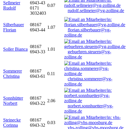
Sellmeier
6943-43
0.07
Rudolf
0171
rudolf.sellmeier@vg-zolling.de
3032403
Silberbauer
08167
1.07
Florian
6943-44
florian.silberbauer@vg-
zolling.de
08167
Soller Bianca
1.01
6943-33
gebuehren.steuern@vg-
zolling.de
Sommerer
08167
0.11
Christina
6943-61
christina.sommerer@vg-
zolling.de
Sonnhütter
08167
2.06
Norbert
6943-22
norbert.sonnhuetter@vg-
zolling.de
Steinecke
08167
0.03
Corinna
6943-32
vhs-zolling@vhs-moosburg.de