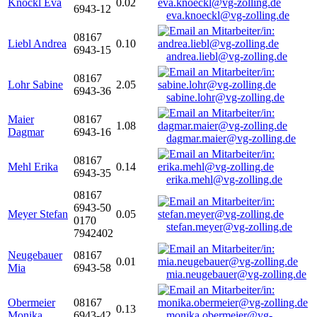
Knöckl Eva
0.02
6943-12
eva.knoeckl@vg-zolling.de
08167
Liebl Andrea
0.10
6943-15
andrea.liebl@vg-zolling.de
08167
Lohr Sabine
2.05
6943-36
sabine.lohr@vg-zolling.de
Maier
08167
1.08
Dagmar
6943-16
dagmar.maier@vg-zolling.de
08167
Mehl Erika
0.14
6943-35
erika.mehl@vg-zolling.de
08167
6943-50
Meyer Stefan
0.05
0170
stefan.meyer@vg-zolling.de
7942402
Neugebauer
08167
0.01
Mia
6943-58
mia.neugebauer@vg-zolling.de
Obermeier
08167
0.13
Monika
6943-42
monika.obermeier@vg-