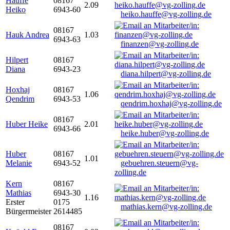
Hauffe
08167
2.09
Heiko
6943-60
heiko.hauffe@vg-zolling.de
08167
Hauk Andrea
1.03
6943-63
finanzen@vg-zolling.de
Hilpert
08167
Diana
6943-23
diana.hilpert@vg-zolling.de
Hoxhaj
08167
1.06
Qendrim
6943-53
qendrim.hoxhaj@vg-zolling.de
08167
Huber Heike
2.01
6943-66
heike.huber@vg-zolling.de
Huber
08167
1.01
Melanie
6943-52
gebuehren.steuern@vg-
zolling.de
Kern
08167
Mathias
6943-30
1.16
Erster
0175
mathias.kern@vg-zolling.de
Bürgermeister
2614485
08167