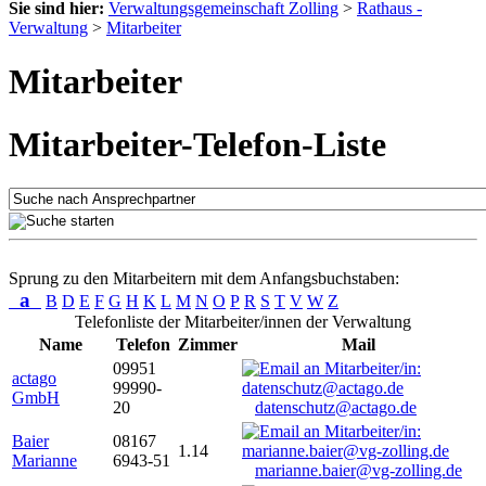
Sie sind hier:
Verwaltungsgemeinschaft Zolling
>
Rathaus -
Verwaltung
>
Mitarbeiter
Mitarbeiter
Mitarbeiter-Telefon-Liste
Sprung zu den Mitarbeitern mit dem Anfangsbuchstaben:
a
B
D
E
F
G
H
K
L
M
N
O
P
R
S
T
V
W
Z
Telefonliste der Mitarbeiter/innen der Verwaltung
Name
Telefon
Zimmer
Mail
09951
actago
99990-
GmbH
20
datenschutz@actago.de
Baier
08167
1.14
Marianne
6943-51
marianne.baier@vg-zolling.de