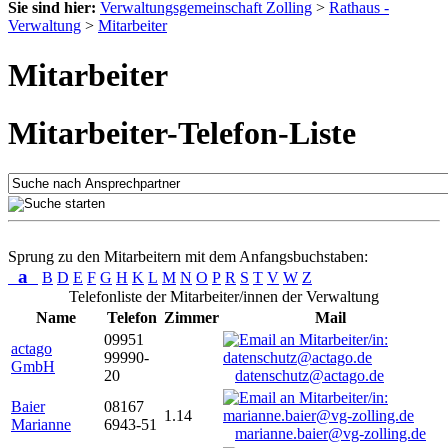
Sie sind hier:
Verwaltungsgemeinschaft Zolling
>
Rathaus -
Verwaltung
>
Mitarbeiter
Mitarbeiter
Mitarbeiter-Telefon-Liste
Sprung zu den Mitarbeitern mit dem Anfangsbuchstaben:
a
B
D
E
F
G
H
K
L
M
N
O
P
R
S
T
V
W
Z
Telefonliste der Mitarbeiter/innen der Verwaltung
Name
Telefon
Zimmer
Mail
09951
actago
99990-
GmbH
20
datenschutz@actago.de
Baier
08167
1.14
Marianne
6943-51
marianne.baier@vg-zolling.de