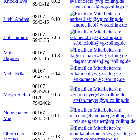
Knöckl Eva
0.02
6943-12
eva.knoeckl@vg-zolling.de
08167
Liebl Andrea
0.10
6943-15
andrea.liebl@vg-zolling.de
08167
Lohr Sabine
2.05
6943-36
sabine.lohr@vg-zolling.de
Maier
08167
1.08
Dagmar
6943-16
dagmar.maier@vg-zolling.de
08167
Mehl Erika
0.14
6943-35
erika.mehl@vg-zolling.de
08167
6943-50
Meyer Stefan
0.05
0170
stefan.meyer@vg-zolling.de
7942402
Neugebauer
08167
0.01
Mia
6943-58
mia.neugebauer@vg-zolling.de
Obermeier
08167
0.13
Monika
6943-42
monika.obermeier@vg-