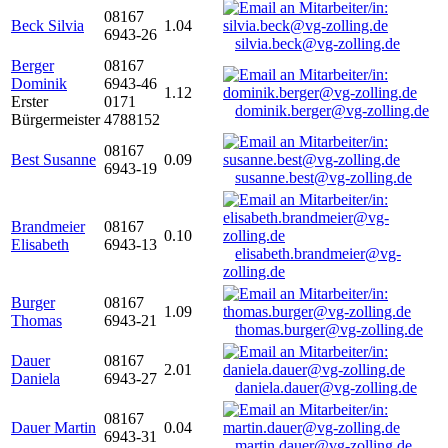
08167
Beck Silvia
1.04
6943-26
silvia.beck@vg-zolling.de
Berger
08167
Dominik
6943-46
1.12
Erster
0171
dominik.berger@vg-zolling.de
Bürgermeister
4788152
08167
Best Susanne
0.09
6943-19
susanne.best@vg-zolling.de
Brandmeier
08167
0.10
Elisabeth
6943-13
elisabeth.brandmeier@vg-
zolling.de
Burger
08167
1.09
Thomas
6943-21
thomas.burger@vg-zolling.de
Dauer
08167
2.01
Daniela
6943-27
daniela.dauer@vg-zolling.de
08167
Dauer Martin
0.04
6943-31
martin.dauer@vg-zolling.de