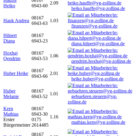
Hauffe
08167
2.09
Heiko
6943-60
heiko.hauffe@vg-zolling.de
08167
Hauk Andrea
1.03
6943-63
finanzen@vg-zolling.de
Hilpert
08167
Diana
6943-23
diana.hilpert@vg-zolling.de
Hoxhaj
08167
1.06
Qendrim
6943-53
qendrim.hoxhaj@vg-zolling.de
08167
Huber Heike
2.01
6943-66
heike.huber@vg-zolling.de
Huber
08167
1.01
Melanie
6943-52
gebuehren.steuern@vg-
zolling.de
Kern
08167
Mathias
6943-30
1.16
Erster
0175
mathias.kern@vg-zolling.de
Bürgermeister
2614485
08167