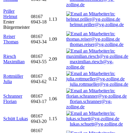
zolling.de
Priller
Helmut
08167
1.13
Erster
6943-18
helmut.priller@vg-zolling.de
Bürgermeister
Reiser
08167
1.09
Thomas
6943-34
thomas.reiser@vg-zolling.de
Riesch
08167
2.09
Maximilian
6943-55
maximilian.riesch@vg-
zolling.de
Rottmüller
08167
0.12
Julia
6943-62
julia.rottmueller@vg-zolling.de
Schranner
08167
1.06
Florian
6943-17
florian.schranner@vg-
zolling.de
08167
Schütt Lukas
1.15
6943-20
lukas.schuett@vg-zolling.de
08167