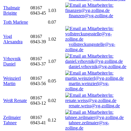
Thalmair
08167
1.03
Brigitte
6943-45
finanzen@vg-zolling.de
Toth Marlene
0.07
Vogl
08167
1.02
Alexandra
6943-39
vollstreckungsstelle@vg-
zolling.de
Vrhovnik
08167
1.07
Daniel
6943-37
daniel.vrhovnik@vg-zolling.de
Weinzierl
08167
0.05
Martin
6943-56
martin.weinzierl@vg-
zolling.de
08167
Weiß Renate
0.02
6943-12
renate.weiss@vg-zolling.de
Zeilmaier
08167
0.12
Tahnee
6943-41
tahnee.zeilmaier@vg-
zolling.de