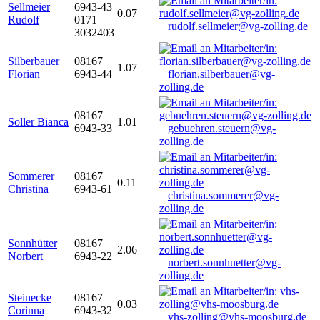
Sellmeier
6943-43
0.07
Rudolf
0171
rudolf.sellmeier@vg-zolling.de
3032403
Silberbauer
08167
1.07
Florian
6943-44
florian.silberbauer@vg-
zolling.de
08167
Soller Bianca
1.01
6943-33
gebuehren.steuern@vg-
zolling.de
Sommerer
08167
0.11
Christina
6943-61
christina.sommerer@vg-
zolling.de
Sonnhütter
08167
2.06
Norbert
6943-22
norbert.sonnhuetter@vg-
zolling.de
Steinecke
08167
0.03
Corinna
6943-32
vhs-zolling@vhs-moosburg.de