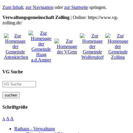
Zum Inhalt
,
zur Navigation
oder
zur Startseite
springen.
Verwaltungsgemeinschaft Zolling
| Online: https://www.vg-
zolling.de/
VG Suche
suchen
Schriftgröße
A
A
A
Rathaus - Verwaltung