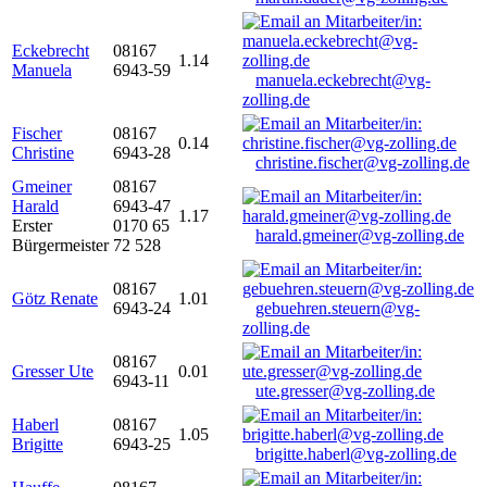
Eckebrecht
08167
1.14
Manuela
6943-59
manuela.eckebrecht@vg-
zolling.de
Fischer
08167
0.14
Christine
6943-28
christine.fischer@vg-zolling.de
Gmeiner
08167
Harald
6943-47
1.17
Erster
0170 65
harald.gmeiner@vg-zolling.de
Bürgermeister
72 528
08167
Götz Renate
1.01
6943-24
gebuehren.steuern@vg-
zolling.de
08167
Gresser Ute
0.01
6943-11
ute.gresser@vg-zolling.de
Haberl
08167
1.05
Brigitte
6943-25
brigitte.haberl@vg-zolling.de