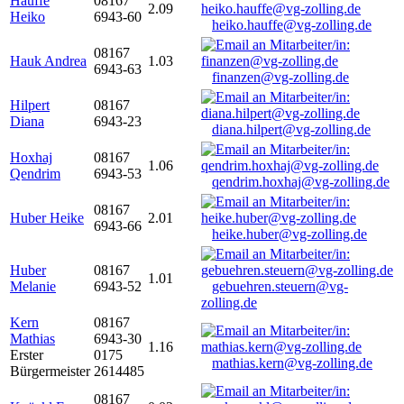
Hauffe
08167
2.09
Heiko
6943-60
heiko.hauffe@vg-zolling.de
08167
Hauk Andrea
1.03
6943-63
finanzen@vg-zolling.de
Hilpert
08167
Diana
6943-23
diana.hilpert@vg-zolling.de
Hoxhaj
08167
1.06
Qendrim
6943-53
qendrim.hoxhaj@vg-zolling.de
08167
Huber Heike
2.01
6943-66
heike.huber@vg-zolling.de
Huber
08167
1.01
Melanie
6943-52
gebuehren.steuern@vg-
zolling.de
Kern
08167
Mathias
6943-30
1.16
Erster
0175
mathias.kern@vg-zolling.de
Bürgermeister
2614485
08167