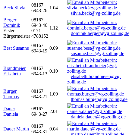
08167
Beck Silvia
1.04
6943-26
silvia.beck@vg-zolling.de
Berger
08167
Dominik
6943-46
1.12
Erster
0171
dominik.berger@vg-zolling.de
Bürgermeister
4788152
08167
Best Susanne
0.09
6943-19
susanne.best@vg-zolling.de
Brandmeier
08167
0.10
Elisabeth
6943-13
elisabeth.brandmeier@vg-
zolling.de
Burger
08167
1.09
Thomas
6943-21
thomas.burger@vg-zolling.de
Dauer
08167
2.01
Daniela
6943-27
daniela.dauer@vg-zolling.de
08167
Dauer Martin
0.04
6943-31
martin.dauer@vg-zolling.de