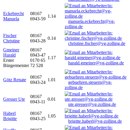
Eckebrecht
08167
1.14
Manuela
6943-59
manuela.eckebrecht@vg-
zolling.de
Fischer
08167
0.14
Christine
6943-28
christine.fischer@vg-zolling.de
Gmeiner
08167
Harald
6943-47
1.17
Erster
0170 65
harald.gmeiner@vg-zolling.de
Bürgermeister
72 528
08167
Götz Renate
1.01
6943-24
gebuehren.steuern@vg-
zolling.de
08167
Gresser Ute
0.01
6943-11
ute.gresser@vg-zolling.de
Haberl
08167
1.05
Brigitte
6943-25
brigitte.haberl@vg-zolling.de