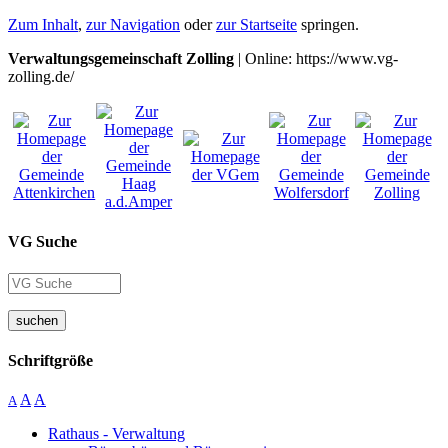
Zum Inhalt
,
zur Navigation
oder
zur Startseite
springen.
Verwaltungsgemeinschaft Zolling
| Online: https://www.vg-
zolling.de/
VG Suche
suchen
Schriftgröße
A
A
A
Rathaus - Verwaltung