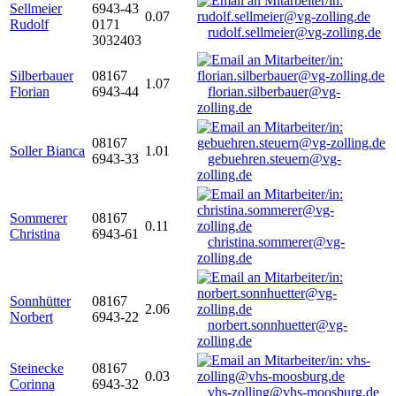
Sellmeier
6943-43
0.07
Rudolf
0171
rudolf.sellmeier@vg-zolling.de
3032403
Silberbauer
08167
1.07
Florian
6943-44
florian.silberbauer@vg-
zolling.de
08167
Soller Bianca
1.01
6943-33
gebuehren.steuern@vg-
zolling.de
Sommerer
08167
0.11
Christina
6943-61
christina.sommerer@vg-
zolling.de
Sonnhütter
08167
2.06
Norbert
6943-22
norbert.sonnhuetter@vg-
zolling.de
Steinecke
08167
0.03
Corinna
6943-32
vhs-zolling@vhs-moosburg.de