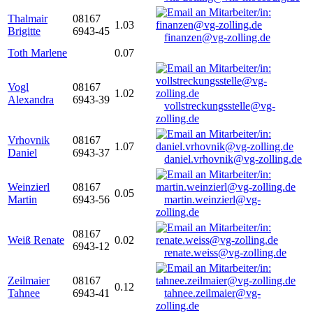
Thalmair
08167
1.03
Brigitte
6943-45
finanzen@vg-zolling.de
Toth Marlene
0.07
Vogl
08167
1.02
Alexandra
6943-39
vollstreckungsstelle@vg-
zolling.de
Vrhovnik
08167
1.07
Daniel
6943-37
daniel.vrhovnik@vg-zolling.de
Weinzierl
08167
0.05
Martin
6943-56
martin.weinzierl@vg-
zolling.de
08167
Weiß Renate
0.02
6943-12
renate.weiss@vg-zolling.de
Zeilmaier
08167
0.12
Tahnee
6943-41
tahnee.zeilmaier@vg-
zolling.de