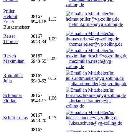
zolling.de
Priller
Helmut
08167
1.13
Erster
6943-18
helmut.priller@vg-zolling.de
Bürgermeister
Reiser
08167
1.09
Thomas
6943-34
thomas.reiser@vg-zolling.de
Riesch
08167
2.09
Maximilian
6943-55
maximilian.riesch@vg-
zolling.de
Rottmüller
08167
0.12
Julia
6943-62
julia.rottmueller@vg-zolling.de
Schranner
08167
1.06
Florian
6943-17
florian.schranner@vg-
zolling.de
08167
Schütt Lukas
1.15
6943-20
lukas.schuett@vg-zolling.de
08167