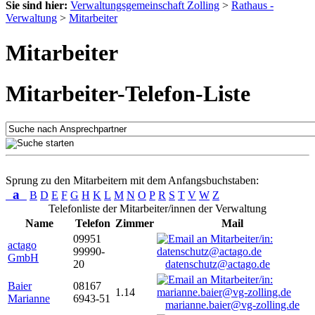
Sie sind hier:
Verwaltungsgemeinschaft Zolling
>
Rathaus -
Verwaltung
>
Mitarbeiter
Mitarbeiter
Mitarbeiter-Telefon-Liste
Sprung zu den Mitarbeitern mit dem Anfangsbuchstaben:
a
B
D
E
F
G
H
K
L
M
N
O
P
R
S
T
V
W
Z
Telefonliste der Mitarbeiter/innen der Verwaltung
Name
Telefon
Zimmer
Mail
09951
actago
99990-
GmbH
20
datenschutz@actago.de
Baier
08167
1.14
Marianne
6943-51
marianne.baier@vg-zolling.de