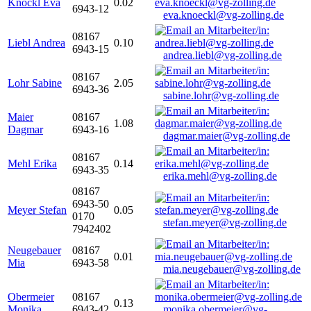
Knöckl Eva
0.02
6943-12
eva.knoeckl@vg-zolling.de
08167
Liebl Andrea
0.10
6943-15
andrea.liebl@vg-zolling.de
08167
Lohr Sabine
2.05
6943-36
sabine.lohr@vg-zolling.de
Maier
08167
1.08
Dagmar
6943-16
dagmar.maier@vg-zolling.de
08167
Mehl Erika
0.14
6943-35
erika.mehl@vg-zolling.de
08167
6943-50
Meyer Stefan
0.05
0170
stefan.meyer@vg-zolling.de
7942402
Neugebauer
08167
0.01
Mia
6943-58
mia.neugebauer@vg-zolling.de
Obermeier
08167
0.13
Monika
6943-42
monika.obermeier@vg-