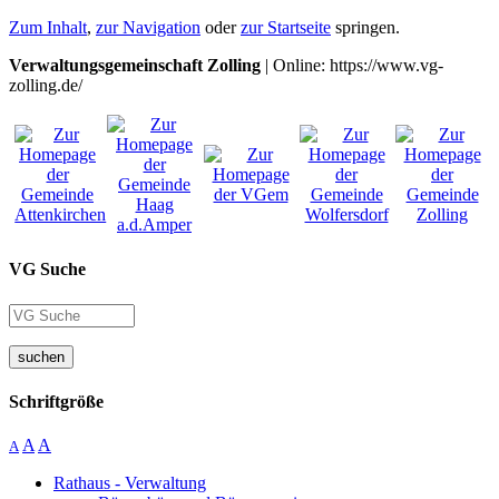
Zum Inhalt
,
zur Navigation
oder
zur Startseite
springen.
Verwaltungsgemeinschaft Zolling
| Online: https://www.vg-
zolling.de/
VG Suche
suchen
Schriftgröße
A
A
A
Rathaus - Verwaltung