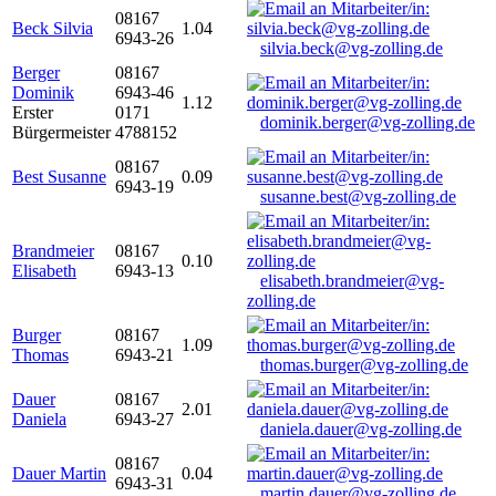
08167
Beck Silvia
1.04
6943-26
silvia.beck@vg-zolling.de
Berger
08167
Dominik
6943-46
1.12
Erster
0171
dominik.berger@vg-zolling.de
Bürgermeister
4788152
08167
Best Susanne
0.09
6943-19
susanne.best@vg-zolling.de
Brandmeier
08167
0.10
Elisabeth
6943-13
elisabeth.brandmeier@vg-
zolling.de
Burger
08167
1.09
Thomas
6943-21
thomas.burger@vg-zolling.de
Dauer
08167
2.01
Daniela
6943-27
daniela.dauer@vg-zolling.de
08167
Dauer Martin
0.04
6943-31
martin.dauer@vg-zolling.de