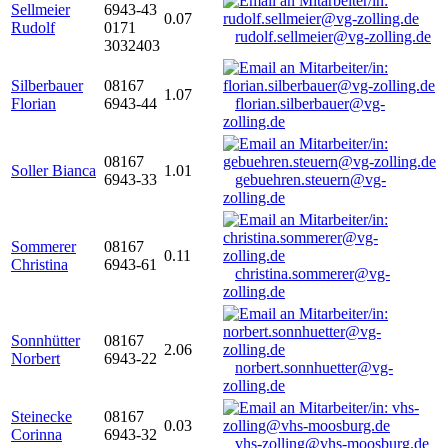
Sellmeier
6943-43
0.07
Rudolf
0171
rudolf.sellmeier@vg-zolling.de
3032403
Silberbauer
08167
1.07
Florian
6943-44
florian.silberbauer@vg-
zolling.de
08167
Soller Bianca
1.01
6943-33
gebuehren.steuern@vg-
zolling.de
Sommerer
08167
0.11
Christina
6943-61
christina.sommerer@vg-
zolling.de
Sonnhütter
08167
2.06
Norbert
6943-22
norbert.sonnhuetter@vg-
zolling.de
Steinecke
08167
0.03
Corinna
6943-32
vhs-zolling@vhs-moosburg.de