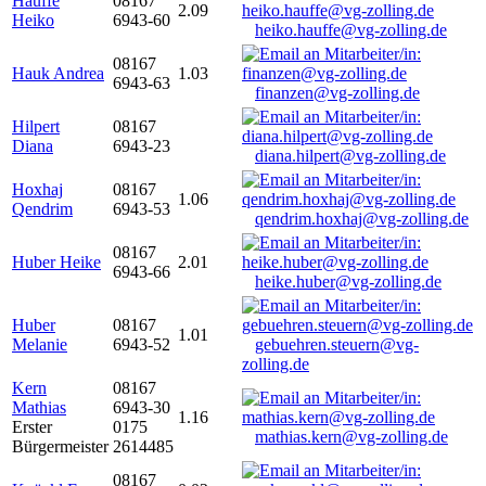
Hauffe
08167
2.09
Heiko
6943-60
heiko.hauffe@vg-zolling.de
08167
Hauk Andrea
1.03
6943-63
finanzen@vg-zolling.de
Hilpert
08167
Diana
6943-23
diana.hilpert@vg-zolling.de
Hoxhaj
08167
1.06
Qendrim
6943-53
qendrim.hoxhaj@vg-zolling.de
08167
Huber Heike
2.01
6943-66
heike.huber@vg-zolling.de
Huber
08167
1.01
Melanie
6943-52
gebuehren.steuern@vg-
zolling.de
Kern
08167
Mathias
6943-30
1.16
Erster
0175
mathias.kern@vg-zolling.de
Bürgermeister
2614485
08167