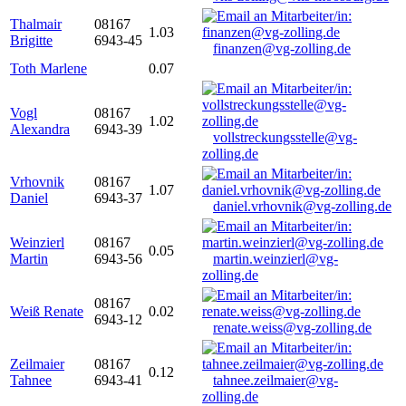
Thalmair
08167
1.03
Brigitte
6943-45
finanzen@vg-zolling.de
Toth Marlene
0.07
Vogl
08167
1.02
Alexandra
6943-39
vollstreckungsstelle@vg-
zolling.de
Vrhovnik
08167
1.07
Daniel
6943-37
daniel.vrhovnik@vg-zolling.de
Weinzierl
08167
0.05
Martin
6943-56
martin.weinzierl@vg-
zolling.de
08167
Weiß Renate
0.02
6943-12
renate.weiss@vg-zolling.de
Zeilmaier
08167
0.12
Tahnee
6943-41
tahnee.zeilmaier@vg-
zolling.de