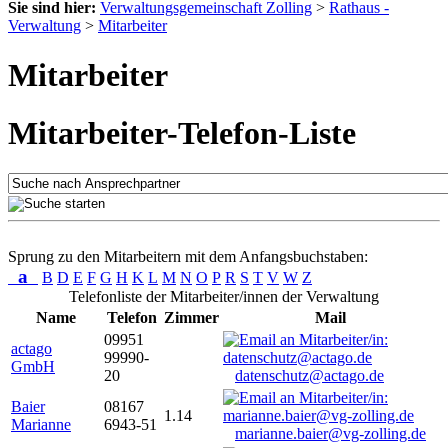
Sie sind hier:
Verwaltungsgemeinschaft Zolling
>
Rathaus -
Verwaltung
>
Mitarbeiter
Mitarbeiter
Mitarbeiter-Telefon-Liste
Sprung zu den Mitarbeitern mit dem Anfangsbuchstaben:
a
B
D
E
F
G
H
K
L
M
N
O
P
R
S
T
V
W
Z
Telefonliste der Mitarbeiter/innen der Verwaltung
Name
Telefon
Zimmer
Mail
09951
actago
99990-
GmbH
20
datenschutz@actago.de
Baier
08167
1.14
Marianne
6943-51
marianne.baier@vg-zolling.de