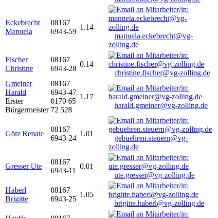
Eckebrecht
08167
1.14
Manuela
6943-59
manuela.eckebrecht@vg-
zolling.de
Fischer
08167
0.14
Christine
6943-28
christine.fischer@vg-zolling.de
Gmeiner
08167
Harald
6943-47
1.17
Erster
0170 65
harald.gmeiner@vg-zolling.de
Bürgermeister
72 528
08167
Götz Renate
1.01
6943-24
gebuehren.steuern@vg-
zolling.de
08167
Gresser Ute
0.01
6943-11
ute.gresser@vg-zolling.de
Haberl
08167
1.05
Brigitte
6943-25
brigitte.haberl@vg-zolling.de