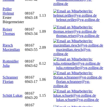
zolling.de
Priller
Helmut
08167
1.13
Erster
6943-18
helmut.priller@vg-zolling.de
Bürgermeister
Reiser
08167
1.09
Thomas
6943-34
thomas.reiser@vg-zolling.de
Riesch
08167
2.09
Maximilian
6943-55
maximilian.riesch@vg-
zolling.de
Rottmüller
08167
0.12
Julia
6943-62
julia.rottmueller@vg-zolling.de
Schranner
08167
1.06
Florian
6943-17
florian.schranner@vg-
zolling.de
08167
Schütt Lukas
1.15
6943-20
lukas.schuett@vg-zolling.de
08167