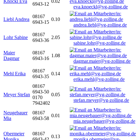
Knöckl Eva
0.02
6943-12
eva.knoeckl@vg-zolling.de
08167
Liebl Andrea
0.10
6943-15
andrea.liebl@vg-zolling.de
08167
Lohr Sabine
2.05
6943-36
sabine.lohr@vg-zolling.de
Maier
08167
1.08
Dagmar
6943-16
dagmar.maier@vg-zolling.de
08167
Mehl Erika
0.14
6943-35
erika.mehl@vg-zolling.de
08167
6943-50
Meyer Stefan
0.05
0170
stefan.meyer@vg-zolling.de
7942402
Neugebauer
08167
0.01
Mia
6943-58
mia.neugebauer@vg-zolling.de
Obermeier
08167
0.13
Monika
6943-42
monika.obermeier@vg-