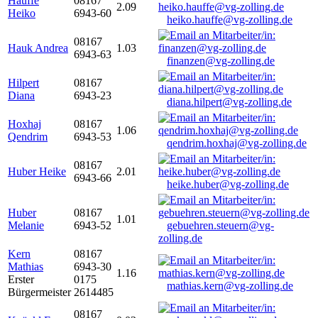
Hauffe
08167
2.09
Heiko
6943-60
heiko.hauffe@vg-zolling.de
08167
Hauk Andrea
1.03
6943-63
finanzen@vg-zolling.de
Hilpert
08167
Diana
6943-23
diana.hilpert@vg-zolling.de
Hoxhaj
08167
1.06
Qendrim
6943-53
qendrim.hoxhaj@vg-zolling.de
08167
Huber Heike
2.01
6943-66
heike.huber@vg-zolling.de
Huber
08167
1.01
Melanie
6943-52
gebuehren.steuern@vg-
zolling.de
Kern
08167
Mathias
6943-30
1.16
Erster
0175
mathias.kern@vg-zolling.de
Bürgermeister
2614485
08167