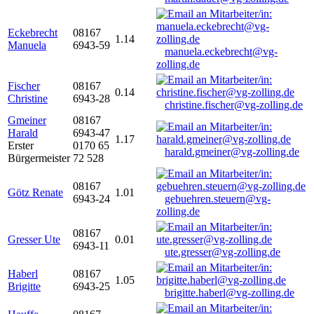
Eckebrecht
08167
1.14
Manuela
6943-59
manuela.eckebrecht@vg-
zolling.de
Fischer
08167
0.14
Christine
6943-28
christine.fischer@vg-zolling.de
Gmeiner
08167
Harald
6943-47
1.17
Erster
0170 65
harald.gmeiner@vg-zolling.de
Bürgermeister
72 528
08167
Götz Renate
1.01
6943-24
gebuehren.steuern@vg-
zolling.de
08167
Gresser Ute
0.01
6943-11
ute.gresser@vg-zolling.de
Haberl
08167
1.05
Brigitte
6943-25
brigitte.haberl@vg-zolling.de