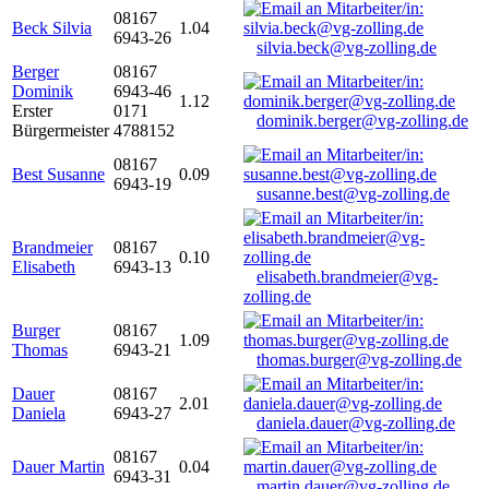
08167
Beck Silvia
1.04
6943-26
silvia.beck@vg-zolling.de
Berger
08167
Dominik
6943-46
1.12
Erster
0171
dominik.berger@vg-zolling.de
Bürgermeister
4788152
08167
Best Susanne
0.09
6943-19
susanne.best@vg-zolling.de
Brandmeier
08167
0.10
Elisabeth
6943-13
elisabeth.brandmeier@vg-
zolling.de
Burger
08167
1.09
Thomas
6943-21
thomas.burger@vg-zolling.de
Dauer
08167
2.01
Daniela
6943-27
daniela.dauer@vg-zolling.de
08167
Dauer Martin
0.04
6943-31
martin.dauer@vg-zolling.de