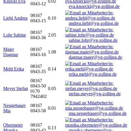
Knöckl Eva
0.02
6943-12
eva.knoeckl@vg-zolling.de
08167
Liebl Andrea
0.10
6943-15
andrea.liebl@vg-zolling.de
08167
Lohr Sabine
2.05
6943-36
sabine.lohr@vg-zolling.de
Maier
08167
1.08
Dagmar
6943-16
dagmar.maier@vg-zolling.de
08167
Mehl Erika
0.14
6943-35
erika.mehl@vg-zolling.de
08167
6943-50
Meyer Stefan
0.05
0170
stefan.meyer@vg-zolling.de
7942402
Neugebauer
08167
0.01
Mia
6943-58
mia.neugebauer@vg-zolling.de
Obermeier
08167
0.13
Monika
6943-42
monika.obermeier@vg-