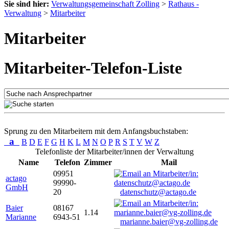
Sie sind hier:
Verwaltungsgemeinschaft Zolling
>
Rathaus -
Verwaltung
>
Mitarbeiter
Mitarbeiter
Mitarbeiter-Telefon-Liste
Sprung zu den Mitarbeitern mit dem Anfangsbuchstaben:
a
B
D
E
F
G
H
K
L
M
N
O
P
R
S
T
V
W
Z
Telefonliste der Mitarbeiter/innen der Verwaltung
Name
Telefon
Zimmer
Mail
09951
actago
99990-
GmbH
20
datenschutz@actago.de
Baier
08167
1.14
Marianne
6943-51
marianne.baier@vg-zolling.de