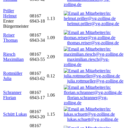
zolling.de
Priller
Helmut
08167
1.13
Erster
6943-18
helmut.priller@vg-zolling.de
Bürgermeister
Reiser
08167
1.09
Thomas
6943-34
thomas.reiser@vg-zolling.de
Riesch
08167
2.09
Maximilian
6943-55
maximilian.riesch@vg-
zolling.de
Rottmüller
08167
0.12
Julia
6943-62
julia.rottmueller@vg-zolling.de
Schranner
08167
1.06
Florian
6943-17
florian.schranner@vg-
zolling.de
08167
Schütt Lukas
1.15
6943-20
lukas.schuett@vg-zolling.de
08167