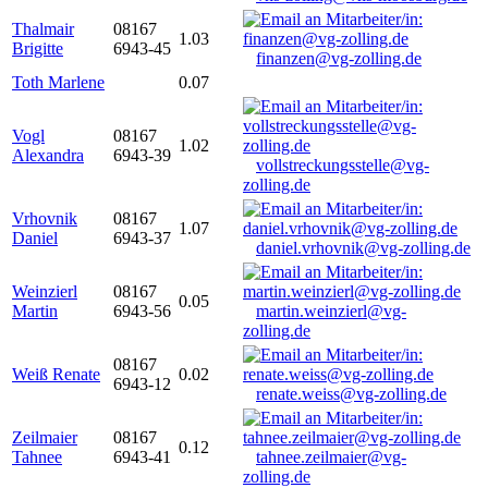
Thalmair
08167
1.03
Brigitte
6943-45
finanzen@vg-zolling.de
Toth Marlene
0.07
Vogl
08167
1.02
Alexandra
6943-39
vollstreckungsstelle@vg-
zolling.de
Vrhovnik
08167
1.07
Daniel
6943-37
daniel.vrhovnik@vg-zolling.de
Weinzierl
08167
0.05
Martin
6943-56
martin.weinzierl@vg-
zolling.de
08167
Weiß Renate
0.02
6943-12
renate.weiss@vg-zolling.de
Zeilmaier
08167
0.12
Tahnee
6943-41
tahnee.zeilmaier@vg-
zolling.de