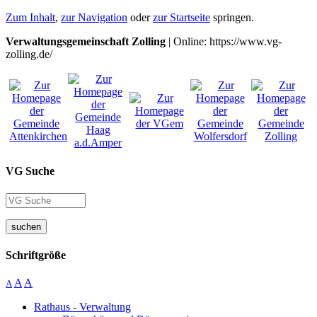
Zum Inhalt
,
zur Navigation
oder
zur Startseite
springen.
Verwaltungsgemeinschaft Zolling
| Online: https://www.vg-
zolling.de/
VG Suche
suchen
Schriftgröße
A
A
A
Rathaus - Verwaltung