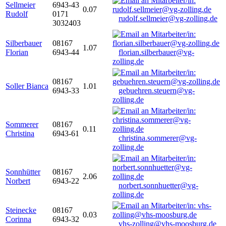
Sellmeier
6943-43
0.07
Rudolf
0171
rudolf.sellmeier@vg-zolling.de
3032403
Silberbauer
08167
1.07
Florian
6943-44
florian.silberbauer@vg-
zolling.de
08167
Soller Bianca
1.01
6943-33
gebuehren.steuern@vg-
zolling.de
Sommerer
08167
0.11
Christina
6943-61
christina.sommerer@vg-
zolling.de
Sonnhütter
08167
2.06
Norbert
6943-22
norbert.sonnhuetter@vg-
zolling.de
Steinecke
08167
0.03
Corinna
6943-32
vhs-zolling@vhs-moosburg.de