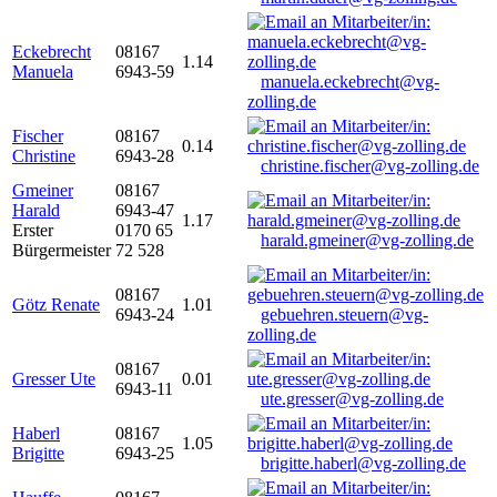
Eckebrecht
08167
1.14
Manuela
6943-59
manuela.eckebrecht@vg-
zolling.de
Fischer
08167
0.14
Christine
6943-28
christine.fischer@vg-zolling.de
Gmeiner
08167
Harald
6943-47
1.17
Erster
0170 65
harald.gmeiner@vg-zolling.de
Bürgermeister
72 528
08167
Götz Renate
1.01
6943-24
gebuehren.steuern@vg-
zolling.de
08167
Gresser Ute
0.01
6943-11
ute.gresser@vg-zolling.de
Haberl
08167
1.05
Brigitte
6943-25
brigitte.haberl@vg-zolling.de