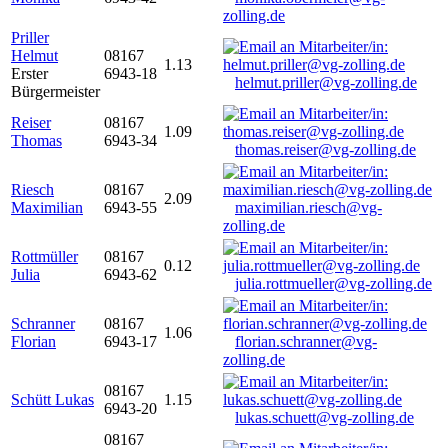
zolling.de
Priller
Helmut
08167
1.13
Erster
6943-18
helmut.priller@vg-zolling.de
Bürgermeister
Reiser
08167
1.09
Thomas
6943-34
thomas.reiser@vg-zolling.de
Riesch
08167
2.09
Maximilian
6943-55
maximilian.riesch@vg-
zolling.de
Rottmüller
08167
0.12
Julia
6943-62
julia.rottmueller@vg-zolling.de
Schranner
08167
1.06
Florian
6943-17
florian.schranner@vg-
zolling.de
08167
Schütt Lukas
1.15
6943-20
lukas.schuett@vg-zolling.de
08167