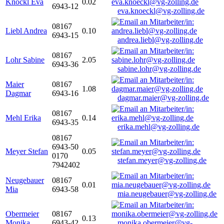
Knöckl Eva
0.02
6943-12
eva.knoeckl@vg-zolling.de
08167
Liebl Andrea
0.10
6943-15
andrea.liebl@vg-zolling.de
08167
Lohr Sabine
2.05
6943-36
sabine.lohr@vg-zolling.de
Maier
08167
1.08
Dagmar
6943-16
dagmar.maier@vg-zolling.de
08167
Mehl Erika
0.14
6943-35
erika.mehl@vg-zolling.de
08167
6943-50
Meyer Stefan
0.05
0170
stefan.meyer@vg-zolling.de
7942402
Neugebauer
08167
0.01
Mia
6943-58
mia.neugebauer@vg-zolling.de
Obermeier
08167
0.13
Monika
6943-42
monika.obermeier@vg-