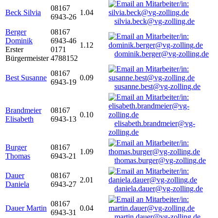
08167
Beck Silvia
1.04
6943-26
silvia.beck@vg-zolling.de
Berger
08167
Dominik
6943-46
1.12
Erster
0171
dominik.berger@vg-zolling.de
Bürgermeister
4788152
08167
Best Susanne
0.09
6943-19
susanne.best@vg-zolling.de
Brandmeier
08167
0.10
Elisabeth
6943-13
elisabeth.brandmeier@vg-
zolling.de
Burger
08167
1.09
Thomas
6943-21
thomas.burger@vg-zolling.de
Dauer
08167
2.01
Daniela
6943-27
daniela.dauer@vg-zolling.de
08167
Dauer Martin
0.04
6943-31
martin.dauer@vg-zolling.de