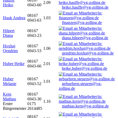
Hauffe
08167
2.09
Heiko
6943-60
heiko.hauffe@vg-zolling.de
08167
Hauk Andrea
1.03
6943-63
finanzen@vg-zolling.de
Hilpert
08167
Diana
6943-23
diana.hilpert@vg-zolling.de
Hoxhaj
08167
1.06
Qendrim
6943-53
qendrim.hoxhaj@vg-zolling.de
08167
Huber Heike
2.01
6943-66
heike.huber@vg-zolling.de
Huber
08167
1.01
Melanie
6943-52
gebuehren.steuern@vg-
zolling.de
Kern
08167
Mathias
6943-30
1.16
Erster
0175
mathias.kern@vg-zolling.de
Bürgermeister
2614485
08167