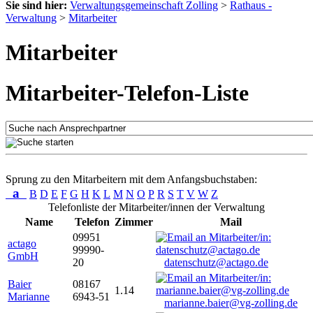
Sie sind hier:
Verwaltungsgemeinschaft Zolling
>
Rathaus -
Verwaltung
>
Mitarbeiter
Mitarbeiter
Mitarbeiter-Telefon-Liste
Sprung zu den Mitarbeitern mit dem Anfangsbuchstaben:
a
B
D
E
F
G
H
K
L
M
N
O
P
R
S
T
V
W
Z
Telefonliste der Mitarbeiter/innen der Verwaltung
Name
Telefon
Zimmer
Mail
09951
actago
99990-
GmbH
20
datenschutz@actago.de
Baier
08167
1.14
Marianne
6943-51
marianne.baier@vg-zolling.de