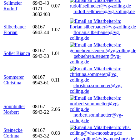
Sellmeier
6943-43
0.07
Rudolf
0171
rudolf.sellmeier@vg-zolling.de
3032403
Silberbauer
08167
1.07
Florian
6943-44
florian.silberbauer@vg-
zolling.de
08167
Soller Bianca
1.01
6943-33
gebuehren.steuern@vg-
zolling.de
Sommerer
08167
0.11
Christina
6943-61
christina.sommerer@vg-
zolling.de
Sonnhütter
08167
2.06
Norbert
6943-22
norbert.sonnhuetter@vg-
zolling.de
Steinecke
08167
0.03
Corinna
6943-32
vhs-zolling@vhs-moosburg.de