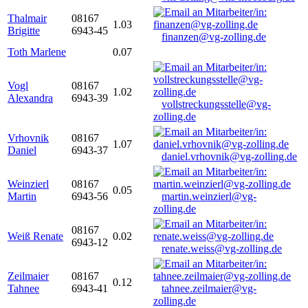
Thalmair
08167
1.03
Brigitte
6943-45
finanzen@vg-zolling.de
Toth Marlene
0.07
Vogl
08167
1.02
Alexandra
6943-39
vollstreckungsstelle@vg-
zolling.de
Vrhovnik
08167
1.07
Daniel
6943-37
daniel.vrhovnik@vg-zolling.de
Weinzierl
08167
0.05
Martin
6943-56
martin.weinzierl@vg-
zolling.de
08167
Weiß Renate
0.02
6943-12
renate.weiss@vg-zolling.de
Zeilmaier
08167
0.12
Tahnee
6943-41
tahnee.zeilmaier@vg-
zolling.de