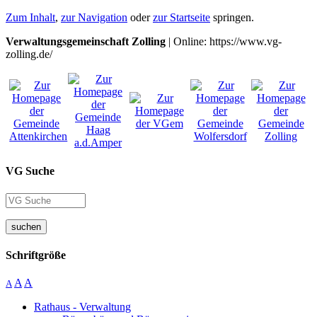
Zum Inhalt
,
zur Navigation
oder
zur Startseite
springen.
Verwaltungsgemeinschaft Zolling
| Online: https://www.vg-
zolling.de/
VG Suche
suchen
Schriftgröße
A
A
A
Rathaus - Verwaltung